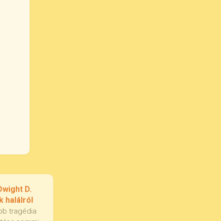
Dwight D.
 halálról
bb tragédia