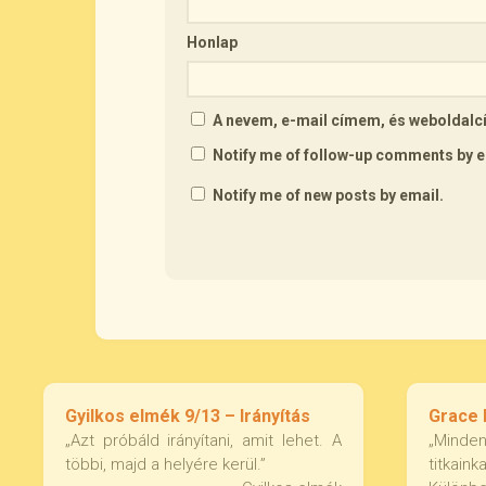
Honlap
A nevem, e-mail címem, és webolda
Notify me of follow-up comments by e
Notify me of new posts by email.
Gyilkos elmék 9/13 – Irányítás
Grace k
„Azt próbáld irányítani, amit lehet. A
„Mindenk
többi, majd a helyére kerül.”
titkaink