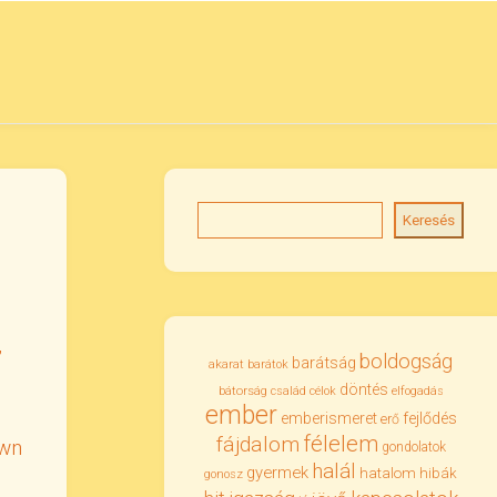
Keresés
,
boldogság
barátság
akarat
barátok
döntés
bátorság
család
célok
elfogadás
ember
emberismeret
fejlődés
erő
félelem
fájdalom
wn
gondolatok
halál
gyermek
hatalom
hibák
gonosz