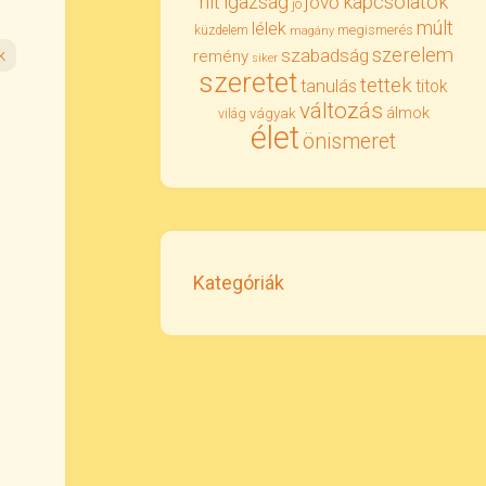
igazság
kapcsolatok
hit
jövő
jó
múlt
lélek
megismerés
küzdelem
magány
szerelem
szabadság
k
remény
siker
szeretet
tettek
tanulás
titok
változás
álmok
vágyak
világ
élet
önismeret
Kategóriák