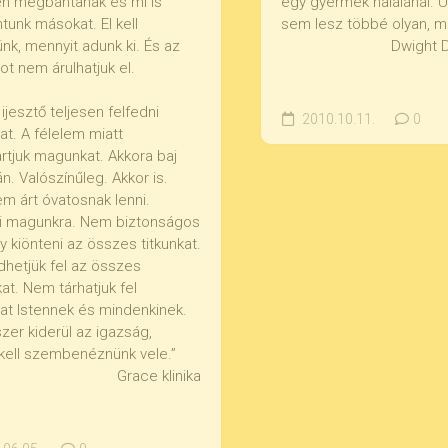
n megbántanak és mi is
egy gyermek halálánál. 
unk másokat. El kell
sem lesz többé olyan, mi
nk, mennyit adunk ki. És az
Dwight 
ot nem árulhatjuk el.
jesztő teljesen felfedni
2010.10.11.
0
t. A félelem miatt
artjuk magunkat. Akkora baj
n. Valószínűleg. Akkor is.
m árt óvatosnak lenni.
i magunkra. Nem biztonságos
y kiönteni az összes titkunkat.
hetjük fel az összes
at. Nem tárhatjuk fel
t Istennek és mindenkinek.
zer kiderül az igazság,
kell szembenéznünk vele.”
Grace klinika