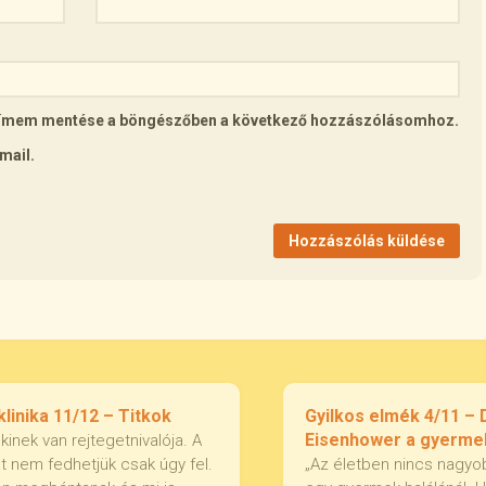
lcímem mentése a böngészőben a következő hozzászólásomhoz.
mail.
linika 11/12 – Titkok
Gyilkos elmék 4/11 – 
Eisenhower a gyermek
inek van rejtegetnivalója. A
at nem fedhetjük csak úgy fel.
„Az életben nincs nagyo