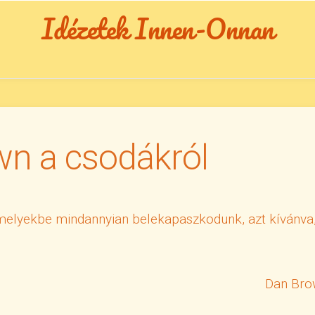
Idézetek Innen-Onnan
n a csodákról
elyekbe mindannyian belekapaszkodunk, azt kívánva
Dan Bro