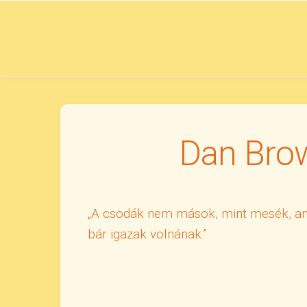
Skip
to
content
Dan Brow
„A csodák nem mások, mint mesék, am
bár igazak volnának.”