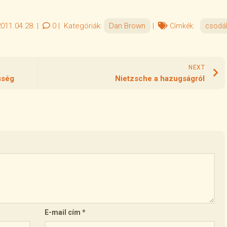
011.04.28.
|
0
|
Kategóriák:
Dan Brown
|
Címkék:
csodá
NEXT
sség
Nietzsche a hazugságról
E-mail cím
*