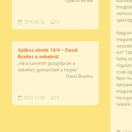
Gyilkos elmék
Különbe
megbánt
döntenü
igazság
2016.09.15.
0
…
Nagyon i
magunka
visszat
Gyilkos elmék 14/4 – David
ez? Talá
Bowles a sebekről
Néha ne
„Ha a szeretet gyógyítja be a
Vigyázn
sebeket, gyönyörűek a hegek.”
csak úg
David Bowles
Nem fed
kártyánk
magunka
Ha egys
2023.11.30.
0
nekünk 