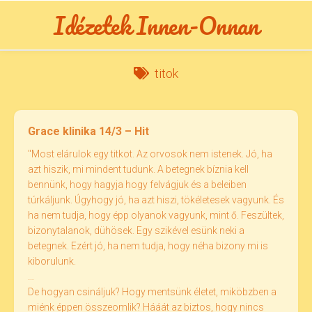
Skip
Idézetek Innen-Onnan
to
content
titok
Grace klinika 14/3 – Hit
"Most elárulok egy titkot. Az orvosok nem istenek. Jó, ha
azt hiszik, mi mindent tudunk. A betegnek bíznia kell
bennünk, hogy hagyja hogy felvágjuk és a beleiben
túrkáljunk. Úgyhogy jó, ha azt hiszi, tökéletesek vagyunk. És
ha nem tudja, hogy épp olyanok vagyunk, mint ő. Feszültek,
bizonytalanok, dühösek. Egy szikével esünk neki a
betegnek. Ezért jó, ha nem tudja, hogy néha bizony mi is
kiborulunk.
…
De hogyan csináljuk? Hogy mentsünk életet, miköbzben a
miénk éppen összeomlik? Hááát az biztos, hogy nincs