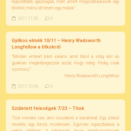
legsötétebb igazságait, mert amint megszabadulunk egy
titoktól, máris ott terem egy másik."
2017.11.05.
0
Gyilkos elmék 10/11 – Henry Wadsworth
Longfellow a titkokról
"Minden embert bánt valami, amit titkol a világ elöl és
gyakran megbélyegezzük azzal, hogy rideg. Pedig csak
szomorú."
Henry Wadsworth Longfellow
2017.10.06.
0
Született feleségek 7/23 – Titok
"Sok minden van, ami összeköti a barátokat. Egy jóleső
nevetés egy kínos incidensen. Egymás vigasztalása a
nehéz időkben. A képesség, hogy megbocsássunk