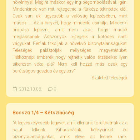
növénnyel. Megint máskor egy ing begombolásával. Igen.
Mindenkinek van mit rejtegetnie a fürkész tekintetek elől.
Csak van, aki ügyesebb a valóság leplezésében, mint
mások. ... Az a helyzet, hogy mindenki csinálja. Mindenki
próbálja leplezni, amit nem akar, hogy mások
meglássanak. Asszonyok rejtegetik a kötődés iránti
vágyukat. Férfiak titkolják a növekvő bizonytalanságukat.
Feleségek palástolják mélységes megvetésüket.
Hétköznapi emberek hogy rejthetik valós érzéseiket ilyen
sikeresen véka alá? Nem kell hozzá más csak egy
barátságos gesztus és egy terv."
Született feleségek
2012.10.08.
0
Bosszú 1/4 – Kétszínűség
"A legveszélyesebb fegyver, amit ellenünk fordíthatnak az a
saját lelkünk. Kihasználják kételyeinket és
bizonytalanságunkat, amik eleve ott lesnek ránk.