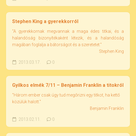
Stephen King a gyerekkorról
"A gyerekkornak megvannak a maga édes titkai, és a
halandóság bizonyítékaként létezik, és a halandóság
magában foglalja a bátorságot és a szeretetet."
Stephen King
2013.03.17.
0
Gyilkos elmék 7/11 – Benjamin Franklin a titokról
"Három ember csak úgy tud megőrizni egy titkot, ha kettő
közülük halott."
Benjamin Franklin
2013.02.11.
0