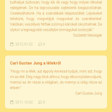
tudhatjuk biztosan, hogy kik ők vagy hogy milyen titkokat
rejtegetnek. De ha legrosszabb sejtéseink beigazolódnak.
Cselekedhetünk. Ha a szándékaik lelepleződtek. Lépéseket
tehetünk, hogy megvédjük magunkat és szeretteinket.
Valóban, veszélyes férfiak szörnyű károkat okozhatnak. De
olykor a legnagyobb veszélybe önmagukat sodorják."
Született feleségek
2012.01.02.
0
Carl Gustav Jung a lélekről
"Hogy mi a lélek, azt éppoly kevéssé tudjuk, mint azt, hogy
mi az élet. Elég nagy titok ahhoz, hogy elbizonytalanodjunk,
mennyi az én része a világban, és mennyi a világ része az
énben."
Carl Gustav Jung
2011.10.02.
0