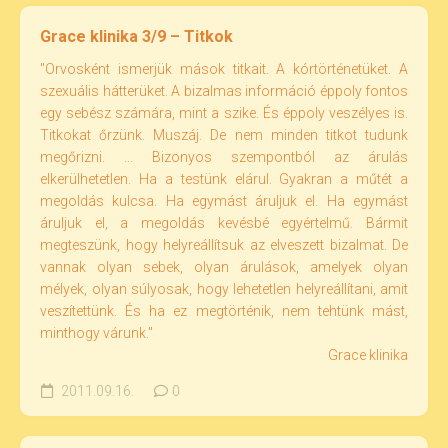
Grace klinika 3/9 – Titkok
"Orvosként ismerjük mások titkait. A kórtörténetüket. A
szexuális hátterüket. A bizalmas információ éppoly fontos
egy sebész számára, mint a szike. És éppoly veszélyes is.
Titkokat őrzünk. Muszáj. De nem minden titkot tudunk
megőrizni. ... Bizonyos szempontból az árulás
elkerülhetetlen. Ha a testünk elárul. Gyakran a műtét a
megoldás kulcsa. Ha egymást áruljuk el. Ha egymást
áruljuk el, a megoldás kevésbé egyértelmű. Bármit
megteszünk, hogy helyreállítsuk az elveszett bizalmat. De
vannak olyan sebek, olyan árulások, amelyek olyan
mélyek, olyan súlyosak, hogy lehetetlen helyreállítani, amit
veszítettünk. És ha ez megtörténik, nem tehtünk mást,
minthogy várunk."
Grace klinika
2011.09.16.
0