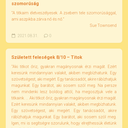
szomorúság
"A titkaim életveszélyesek. A zsebem tele szomorúsággal,
ami aszpikba zárva nő és nő."
Sue Townsend
2021.08.31.
0
Született feleségek 8/10 – Titok
"Aki titkot őriz, gyakran magányosnak érzi magát. Ezért
keresünk mindannyian valakit, akiben megbízhatunk. Egy
szövetségest, aki megért. Egy tanácsadót, akire rábízhatjuk
magunkat. Egy barátot, aki sosem szól meg. Na persze
nem mindenki lesz boldog attól, ha megosztjuk vele a
titkaink. ... Aki titkot őriz, gyakran magányosnak érzi magát.
Ezért keresünk mindannyian valakit, akiben megbízhatunk.
Egy szövetségest, aki megért. Egy tanácsadót, akire
rábízhatjuk magunkat. Egy barátot, aki sosem szól meg.
Igen, mi is segítségre szorulunk, hogy elrejthessük életünk