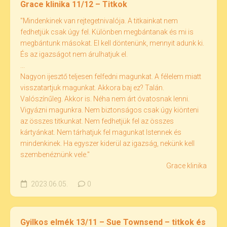
Grace klinika 11/12 – Titkok
"Mindenkinek van rejtegetnivalója. A titkainkat nem
fedhetjük csak úgy fel. Különben megbántanak és mi is
megbántunk másokat. El kell döntenünk, mennyit adunk ki.
És az igazságot nem árulhatjuk el.
...
Nagyon ijesztő teljesen felfedni magunkat. A félelem miatt
visszatartjuk magunkat. Akkora baj ez? Talán.
Valószínűleg. Akkor is. Néha nem árt óvatosnak lenni.
Vigyázni magunkra. Nem biztonságos csak úgy kiönteni
az összes titkunkat. Nem fedhetjük fel az összes
kártyánkat. Nem tárhatjuk fel magunkat Istennek és
mindenkinek. Ha egyszer kiderül az igazság, nekünk kell
szembenéznünk vele."
Grace klinika
2023.06.05.
0
Gyilkos elmék 13/11 – Sue Townsend – titkok és