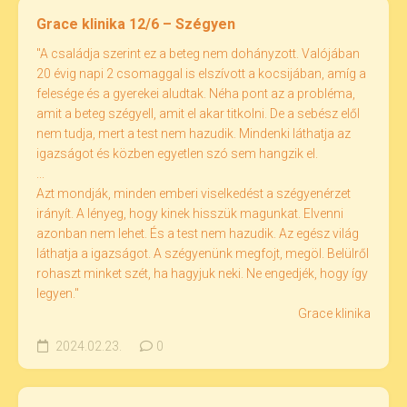
Grace klinika 12/6 – Szégyen
"A családja szerint ez a beteg nem dohányzott. Valójában
20 évig napi 2 csomaggal is elszívott a kocsijában, amíg a
felesége és a gyerekei aludtak. Néha pont az a probléma,
amit a beteg szégyell, amit el akar titkolni. De a sebész elől
nem tudja, mert a test nem hazudik. Mindenki láthatja az
igazságot és közben egyetlen szó sem hangzik el.
...
Azt mondják, minden emberi viselkedést a szégyenérzet
irányít. A lényeg, hogy kinek hisszük magunkat. Elvenni
azonban nem lehet. És a test nem hazudik. Az egész világ
láthatja a igazságot. A szégyenünk megfojt, megöl. Belülről
rohaszt minket szét, ha hagyjuk neki. Ne engedjék, hogy így
legyen."
Grace klinika
2024.02.23.
0