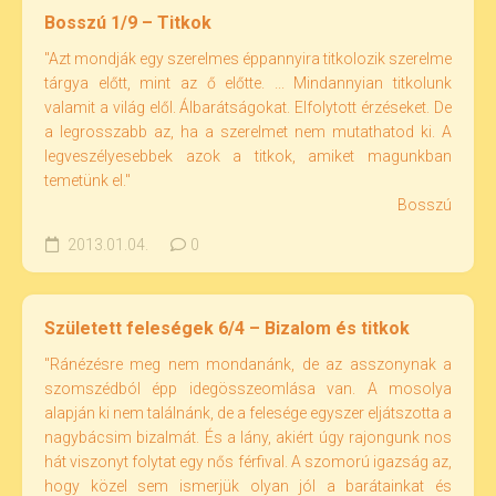
Bosszú 1/9 – Titkok
"Azt mondják egy szerelmes éppannyira titkolozik szerelme
tárgya előtt, mint az ő előtte. ... Mindannyian titkolunk
valamit a világ elől. Álbarátságokat. Elfolytott érzéseket. De
a legrosszabb az, ha a szerelmet nem mutathatod ki. A
legveszélyesebbek azok a titkok, amiket magunkban
temetünk el."
Bosszú
2013.01.04.
0
Született feleségek 6/4 – Bizalom és titkok
"Ránézésre meg nem mondanánk, de az asszonynak a
szomszédból épp idegösszeomlása van. A mosolya
alapján ki nem találnánk, de a felesége egyszer eljátszotta a
nagybácsim bizalmát. És a lány, akiért úgy rajongunk nos
hát viszonyt folytat egy nős férfival. A szomorú igazság az,
hogy közel sem ismerjük olyan jól a barátainkat és