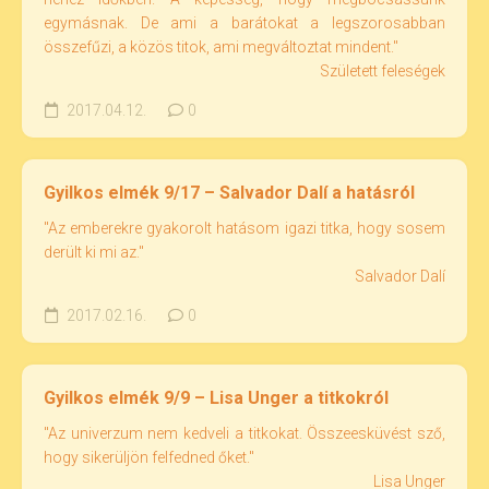
egymásnak. De ami a barátokat a legszorosabban
összefűzi, a közös titok, ami megváltoztat mindent."
Született feleségek
2017.04.12.
0
Gyilkos elmék 9/17 – Salvador Dalí a hatásról
"Az emberekre gyakorolt hatásom igazi titka, hogy sosem
derült ki mi az."
Salvador Dalí
2017.02.16.
0
Gyilkos elmék 9/9 – Lisa Unger a titkokról
"Az univerzum nem kedveli a titkokat. Összeesküvést sző,
hogy sikerüljön felfedned őket."
Lisa Unger