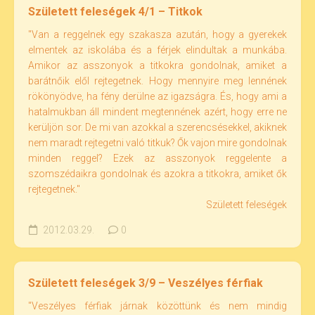
Született feleségek 4/1 – Titkok
"Van a reggelnek egy szakasza azután, hogy a gyerekek
elmentek az iskolába és a férjek elindultak a munkába.
Amikor az asszonyok a titkokra gondolnak, amiket a
barátnőik elől rejtegetnek. Hogy mennyire meg lennének
rökönyödve, ha fény derülne az igazságra. És, hogy ami a
hatalmukban áll mindent megtennének azért, hogy erre ne
kerüljön sor. De mi van azokkal a szerencsésekkel, akiknek
nem maradt rejtegetni való titkuk? Ők vajon mire gondolnak
minden reggel? Ezek az asszonyok reggelente a
szomszédaikra gondolnak és azokra a titkokra, amiket ők
rejtegetnek."
Született feleségek
2012.03.29.
0
Született feleségek 3/9 – Veszélyes férfiak
"Veszélyes férfiak járnak közöttünk és nem mindig