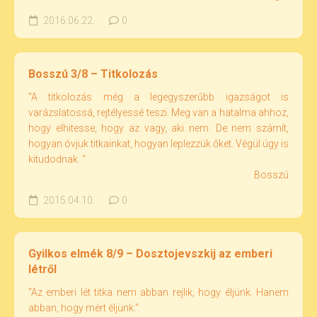
2016.06.22.
0
Bosszú 3/8 – Titkolozás
"A titkolozás még a legegyszerűbb igazságot is
varázslatossá, rejtélyessé teszi. Meg van a hatalma ahhoz,
hogy elhitesse, hogy az vagy, aki nem. De nem számít,
hogyan óvjuk titkainkat, hogyan leplezzük őket. Végül úgy is
kitudodnak. "
Bosszú
2015.04.10.
0
Gyilkos elmék 8/9 – Dosztojevszkij az emberi
létről
"Az emberi lét titka nem abban rejlik, hogy éljünk. Hanem
abban, hogy mért éljünk."