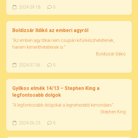
2024.09.18.
0
Boldizsár Ildikó az emberi agyról
"Az emberi agy titkai nem csupán kifürkészhetetlenek,
hanem kimeríthetetlenek is."
Boldizsár Ildikó
2024.07.06.
0
Gyilkos elmék 14/13 – Stephen King a
legfontosabb dolgok
"A legfontosabb dolgokat a legnehezebb kimondani."
Stephen King
2024.06.23.
0