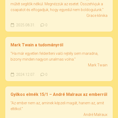
műtét segítők nélkül. Megnézzük az esetet. Összehívjuk a
csapatot és elfogadjuk, hogy egyedül nem boldogulunk."
Grace klinika
2025.08.31.
0
Mark Twain a tudományról
"Ha már egyetlen felderíteni való rejtély sem maradna,
bizony minden nagyon unalmas volna."
Mark Twain
2024.12.07.
0
Gyilkos elmék 15/1 – André Malraux az emberről
"Az ember nem az, aminek képzeli magát, hanem az, amit
eltitkol."
André Malraux