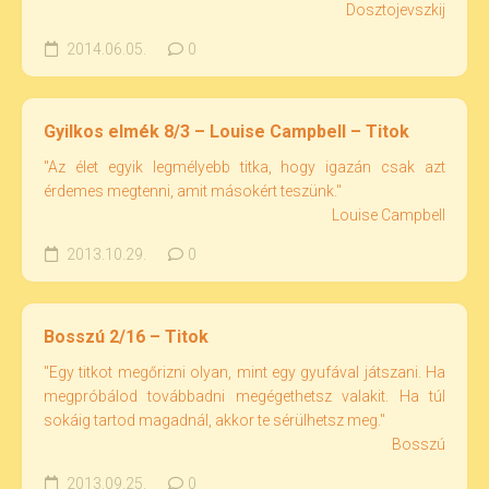
Dosztojevszkij
2014.06.05.
0
Gyilkos elmék 8/3 – Louise Campbell – Titok
"Az élet egyik legmélyebb titka, hogy igazán csak azt
érdemes megtenni, amit másokért teszünk."
Louise Campbell
2013.10.29.
0
Bosszú 2/16 – Titok
"Egy titkot megőrizni olyan, mint egy gyufával játszani. Ha
megpróbálod továbbadni megégethetsz valakit. Ha túl
sokáig tartod magadnál, akkor te sérülhetsz meg."
Bosszú
2013.09.25.
0