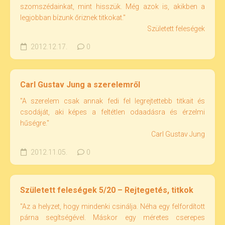
szomszédainkat, mint hisszük. Még azok is, akikben a
legjobban bízunk őriznek titkokat."
Született feleségek
2012.12.17.
0
Carl Gustav Jung a szerelemről
"A szerelem csak annak fedi fel legrejtettebb titkait és
csodáját, aki képes a feltétlen odaadásra és érzelmi
hűségre."
Carl Gustav Jung
2012.11.05.
0
Született feleségek 5/20 – Rejtegetés, titkok
"Az a helyzet, hogy mindenki csinálja. Néha egy felfordított
párna segítségével. Máskor egy méretes cserepes