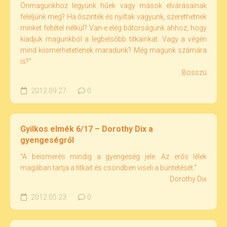
Önmagunkhoz legyünk hűek vagy mások elvárásainak
feleljünk meg? Ha őszinték és nyiltak vagyunk, szerethetnek
minket feltétel nélkül? Van-e elég bátorságunk ahhoz, hogy
kiadjuk magunkból a legbelsőbb titkainkat. Vagy a végén
mind kiismerhetetlenek maradunk? Még magunk számára
is?"
Bosszú
2012.09.27.
0
Gyilkos elmék 6/17 – Dorothy Dix a
gyengeségről
"A beismerés mindig a gyengeség jele. Az erős lélek
magában tartja a titkait és csöndben viseli a büntetését."
Dorothy Dix
2012.05.23.
0