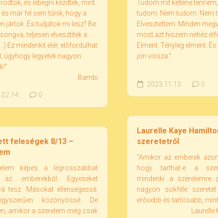
odtok, és lebegni kezdtek, mint
Tudom mit kellene tenne
, és már fel sem tűnik, hogy a
tudom. Nem tudom. Nem tu
n jártok. És tudjátok mi lesz? Be
Elvesztettem. Minden megv
zsongva, teljesen elvesztitek a
most azt hiszem nehéz elf
(...) Ez mindenkit elér, előfordulhat
Elment. Tényleg elment. É
l, úgyhogy legyetek nagyon
jön vissza."
k!"
Bambi
2023.11.13.
0
02.14.
0
Laurelle Kaye Hamilto
ett feleségek 8/13 –
szeretetről
lem
"Amikor az emberek azo
relem képes a legrosszabbat
hogy tarthat-e a szer
i az emberekből. Egyeseket
mindenki a szerelemre 
vá tesz. Másokat ellenségessé.
nagyon sokféle szeretet 
gyszerűen közönyössé. De
erősebb és tartósabb, mint
en, amikor a szerelem még csak
Laurelle