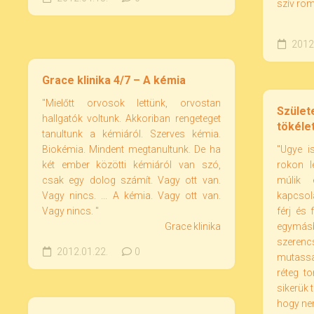
szív rom
2012.
Grace klinika 4/7 – A kémia
"Mielőtt orvosok lettünk, orvostan
Szület
hallgatók voltunk. Akkoriban rengeteget
tökéle
tanultunk a kémiáról. Szerves kémia.
Biokémia. Mindent megtanultunk. De ha
"Ugye i
két ember közötti kémiáról van szó,
rokon l
csak egy dolog számít. Vagy ott van.
múlik 
Vagy nincs. ... A kémia. Vagy ott van.
kapcsol
Vagy nincs. "
férj és 
Grace klinika
egymá
szerenc
2012.01.22.
0
mutassam
réteg t
sikerük 
hogy nem