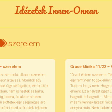
Idézetek Innen-Onnan
szerelem
– szerelem
Grace klinika 11/22 –
 mindenkit elkap a szerelem,
"Ő volt életem szerelme. T
ljön a tavasz. Mondok egy
egy férfit nem fogok ennyir
csak úgy sétálgattok, elmerültök
Tudom, hogy nem. Hogy le
an, nem is néztek se balra,
elment. Ez a helyzet igaz? E
g jobbra, és akkor hirtelen
hagyott. Itt hagyott. ... Min
n előttetek egy szépséges arc.
másmilyennek látszik mos
erázni kezd a térdetek, teljesen
annyira más. Nem tudom m