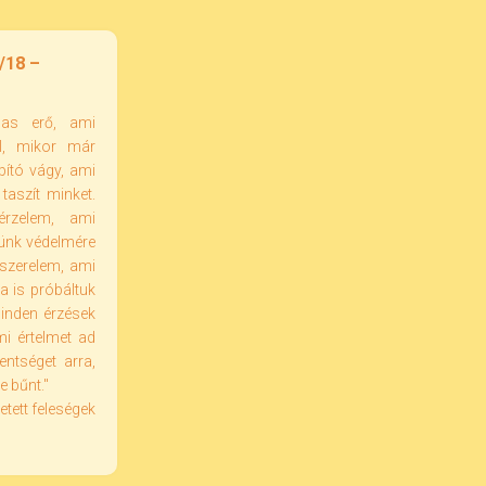
/18 –
mas erő, ami
l, mikor már
bító vágy, ami
 taszít minket.
érzelem, ami
ívünk védelmére
 szerelem, ami
ba is próbáltuk
minden érzések
mi értelmet ad
ntséget arra,
e bűnt."
etett feleségek