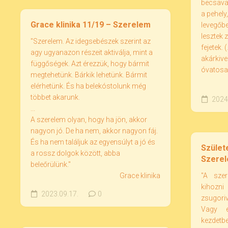
becsavar
a pehely
Grace klinika 11/19 – Szerelem
levegőbe
lesztek 
"Szerelem. Az idegsebészek szerint az
fejetek. 
agy ugyanazon részeit aktiválja, mint a
akárkive
függőségek. Azt érezzük, hogy bármit
óvatosa
megtehetünk. Bárkik lehetünk. Bármit
elérhetünk. És ha belekóstolunk még
többet akarunk.
2024.
...
A szerelem olyan, hogy ha jön, akkor
nagyon jó. De ha nem, akkor nagyon fáj.
És ha nem találjuk az egyensúlyt a jó és
Szület
a rossz dolgok között, abba
Szere
beleőrülünk."
Grace klinika
"A sze
kihozn
2023.09.17.
0
zsugori
Vagy e
kezdetb