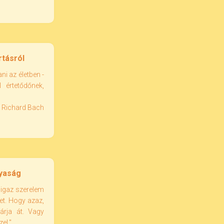
rtásról
ni az életben -
 értetődőnek,
Richard Bach
nyaság
 igaz szerelem
et. Hogy azaz,
járja át. Vagy
el."