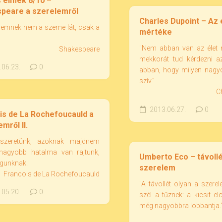
s elmék 8/10 –
peare a szerelemről
Charles Dupoint – Az 
elemnek nem a szeme lát, csak a
mértéke
"Nem abban van az élet 
Shakespeare
mekkorát tud kérdezni 
06.23.
0
abban, hogy milyen nagyot
szív."
C
2013.06.27.
0
is de La Rochefoucauld a
mről II.
 szeretünk, azoknak majdnem
nagyobb hatalma van rajtunk,
Umberto Eco – távollé
gunknak."
szerelem
Francois de La Rochefoucauld
"A távollét olyan a szere
05.20.
0
szél a tűznek: a kicsit el
még nagyobbra lobbantja.