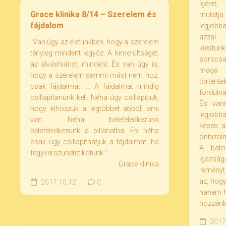
ígéret,
Grace klinika 8/14 – Szerelem és
mutatja.
fájdalom
legjobba
azzal 
"Van úgy az életünkben, hogy a szerelem
kiestün
tényleg mindent legyőz. A kimerültséget,
sorscs
az alváshiányt, mindent. És van úgy is,
maga 
hogy a szerelem semmi mást nem hoz,
történt
csak fájdalmat. ... A fájdalmat mindig
forduln
csillapítanunk kell. Néha úgy csillapítjuk,
És van
hogy kihozzuk a legtöbbet abból, ami
legjobb
van. Néha belefeledkezünk
képes a
belefeledkezünk a pillanatba. És néha
önbizal
csak úgy csillapíthatjuk a fájdalmat, ha
A báto
fegyverszünetet kötünk."
igazságo
Grace klinika
reményt
az, hogy
2017.10.12.
0
hanem h
hozzánk
2017.