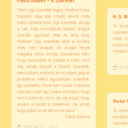
Patch Adams – A szeretet
"Nem úgy szeretlek téged, mintha rózsa,
topázkő vagy égő szegfű lennél, mely
H. G. W
tüzes nyilakat szór. Úgy szeretlek, ahogy
"A bici
a vak, mély homályban leledző dolgok
szerele
szeretik egymást, lélek és árny közt,
Hidd, h
titokban. Úgy szeretlek, akár a növény,
tudod és
mely nem virágzik, és virágai fényét
minden k
magába rejtve hordja. Szerelmed tette,
hogy testemben él sötéten a fojtó, sűrű
illat, amely felszáll a földről. Szeretlek,
2012.
nem tudom, mikortól és mi végre, gőg és
probléma nélkül egyszerűen szeretlek.
Így szeretlek, mivel nem tudok másként
szeretni, csak így, csakis e módon, hogy
nincs külön te, nincs én, oly közel, hogy
Victor
enyém a kezed a mellemen, oly közel,
hogy pillád az én álmomra zárul."
"A szer
Patch Adams
növeksz
valónkb
2012.04.15.
0