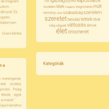
igazság
kapcsolatok
hit
jövő
jó
m, de mégsem
múlt
lélek
dom. ...
megismerés
küzdelem
magány
szerelem
áltozott. És
szabadság
remény
siker
szeretet
ogadni.
tettek
tanulás
titok
s többé nem
változás
álmok
vágyak
világ
élet
önismeret
Grace klinika
Kategóriák
n a
n merengenek,
etet örökké,
gondol. Pedig
létezik, egyik
 a másik."
 Kaye Hamilton