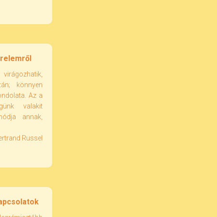
erelemről
virágozhatik,
án; könnyen
ondolata. Az a
günk valakit
 módja annak,
ertrand Russel
Kapcsolatok