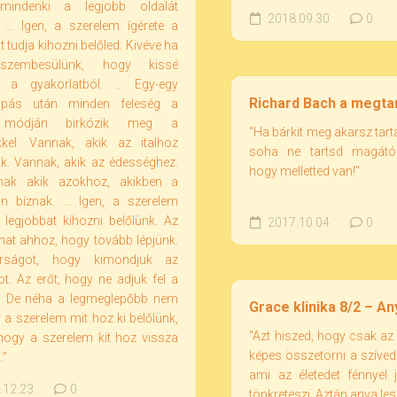
 mindenki a legjobb oldalát
2018.09.30.
0
 ... Igen, a szerelem ígérete a
t tudja kihozni belőled. Kivéve ha
szembesülünk, hogy kissé
k a gyakorlatból. ... Egy-egy
Richard Bach a megta
apás után minden feleség a
módján birkózik meg a
"Ha bárkit meg akarsz tarta
ekkel. Vannak, akik az italhoz
soha ne tartsd magától
ak. Vannak, akik az édességhez.
hogy melletted van!"
nak akik azokhoz, akikben a
an bíznak. ... Igen, a szerelem
 legjobbat kihozni belőlünk. Az
2017.10.04.
0
mat ahhoz, hogy tovább lépjünk.
rságot, hogy kimondjuk az
t. Az erőt, hogy ne adjuk fel a
. De néha a legmeglepőbb nem
Grace klinika 8/2 – A
 a szerelem mit hoz ki belőlünk,
"Azt hiszed, hogy csak az
ogy a szerelem kit hoz vissza
képes összetörni a szíved
."
ami az életedet fénnyel 
12.23.
0
tönkreteszi. Aztán anya lesz