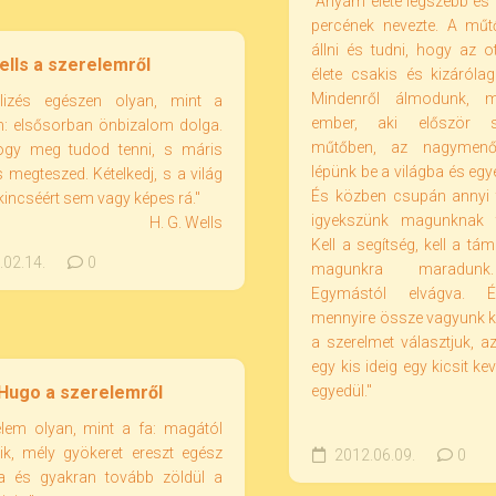
"Anyám élete legszebb és
percének nevezte. A műt
állni és tudni, hogy az o
ells a szerelemről
élete csakis és kizárólag
Mindenről álmodunk, 
klizés egészen olyan, mint a
ember, aki először s
m: elsősorban önbizalom dolga.
műtőben, az nagymenő.
ogy meg tudod tenni, s máris
lépünk be a világba és egy
 megteszed. Kételkedj, s a világ
És közben csupán annyi t
incséért sem vagy képes rá."
igyekszünk magunknak tá
H. G. Wells
Kell a segítség, kell a t
02.14.
0
magunkra maradunk.
Egymástól elvágva. És 
mennyire össze vagyunk kö
a szerelmet választjuk, az
egy kis ideig egy kicsit k
 Hugo a szerelemről
egyedül."
elem olyan, mint a fa: magától
ik, mély gyökeret ereszt egész
2012.06.09.
0
a és gyakran tovább zöldül a