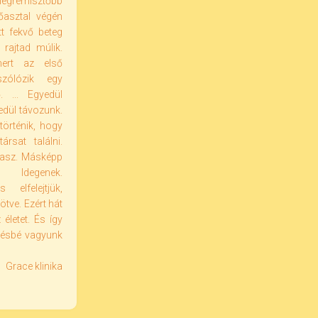
 legrémisztőbb
őasztal végén
tt fekvő beteg
 rajtad múlik.
mert az első
zólózik egy
 ... Egyedül
edül távozunk.
örténik, hogy
rsat találni.
ámasz. Másképp
 Idegenek.
elfelejtjük,
tve. Ezért hát
 életet. És így
evésbé vagyunk
Grace klinika