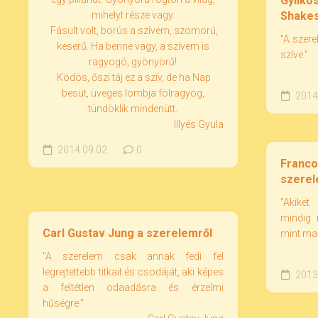
Gyilko
mihelyt része vagy.
Shakes
Fásult volt, borús a szívem, szomorú,
"A szer
keserű. Ha benne vagy, a szívem is
szíve."
ragyogó, gyönyörű!
Ködös, őszi táj ez a szív, de ha Nap
besüt, üveges lombja fölragyog,
2014.
tündöklik mindenütt.
Illyés Gyula
2014.09.02.
0
Franco
szerele
"Akiket
mindig 
Carl Gustav Jung a szerelemről
mint ma
"A szerelem csak annak fedi fel
legrejtettebb titkait és csodáját, aki képes
2013.
a feltétlen odaadásra és érzelmi
hűségre."