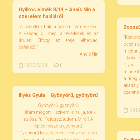
Gyilkos elmék 8/14 – Anaïs Nin a
szerelem haláláról
"A szerelem halála sosem természetes.
Bosszú
A vakság öli meg, a tévedések és az
"Kisko
árulás. Elfogy az ereje, elhervad,
óceán a
befeketül."
megtan
Anaïs Nin
titkokat
Olyan,
2015.02.24.
0
mindent
a rideg
akadál
szerettei
Illyés Gyula – Gyönyörű, gyönyörű
Gyönyörű, gyönyörű
2015.
Hátam mögött – szívem is hallja, törik
az őszi fű, Te jössz, tudom. Miről? A
lépted nesze is gyönyörű.
Gyönyörű lesz, ha megjelensz már csak
egy pillanat. Gyönyörű rögtön a világ,