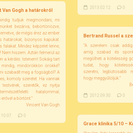
2013.02.12.
0
t Van Gogh a határokról
indig tudjuk megmondani, mi
nnünket bezárva, bebörtönözve,
ltemetve, de mégis érez az ember
Bertrand Russel a sz
s határokat, bizonyos kapukat.
"A szerelem csak addig 
 falakat. Mindez képzelet lenne,
amíg szabad és spont
? Nem hiszem. Aztán felmerül az
megölheti a kötelesség g
 a kérdés: Istenem! Sokáig tart
tudat, hogy kötelessé
 mindig, mindörökkön örökké?
szeretni, legbiztosabb
mi szabadít meg a fogságból? A
hogy meggyűlöljük."
es, komoly szeretet. Ha vannak
B
 testvérek, szeretők, ez nyitja
rmészetfeletti hatalommal,
2012.09.30.
0
erővel a börtönt."
Vincent Van Gogh
10.07.
0
Grace klinika 5/10 – 