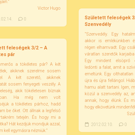
jain."
Victor Hugo
Született feleségek 3
02.14.
0
Szenvedély
"Szenvedély. Egy hatal
akkor is emlékünkben é
ett feleségek 3/2 – A
régen elhamvadt. Egy csá
tes pár
váratlan szeretők karjaiba
Egy mindent elsöprő 
smerős a tökéletes pár? A két
ledönti a falat, amit a sz
élek, akiknek szerelme sosem
emeltünk. Egy olthatatlan
el. A két szerető, akiknek
újra és újra fellángol. Hiá
atát sosem fenyegeti veszély. A
hamu alatt tartani. Igen, 
feleség, akik tökéletesen bíznak
közül a szenvedély az, a
sban. Ha még nem volt
annak, hogy élünk. És me
séjük a tökéletes párhoz, hadd
hogy elkövetünk mindenfél
 be őket. Ott állnak a legfelső
Szül
ortakrém tetején. És hogy mi a
titka? Hát kezdjük mondjuk azzal,
2012.02.10.
0
 kell egymásra nézniük."