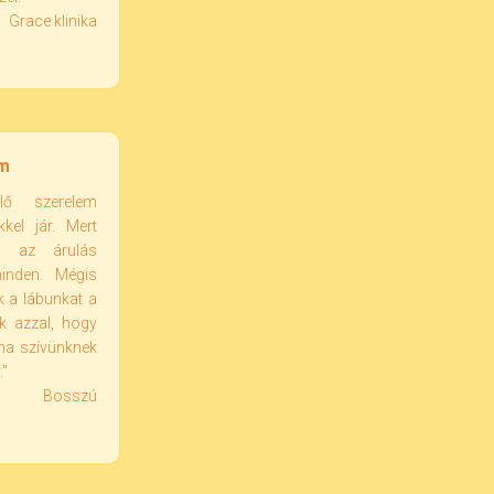
Grace klinika
em
lő szerelem
kkel jár. Mert
s az árulás
minden. Mégis
 a lábunkat a
 azzal, hogy
ha szívünknek
."
Bosszú