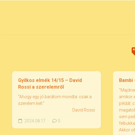
Skip
to
content
Gyilkos elmék 14/15 – David
Bambi 
Rossi a szerelemről
"Majdnem
"Ahogy egy jó barátom mondta: csak a
amikor e
szerelem kell."
példát: 
David Rossi
magatokb
sem pedi
2024.08.17.
0
felbukka
Akkor cit