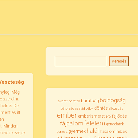
Keresés
 Veszteség
ényleg. Még
e szeretni.
boldogság
barátság
akarat
barátok
hetne? De
döntés
bátorság
család
célok
elfogadás
lment és itt
ember
emberismeret
fejlődés
erő
den
félelem
fájdalom
gondolatok
t. Minden
halál
gyermek
hatalom
hibák
gonosz
ihez kezdjek.