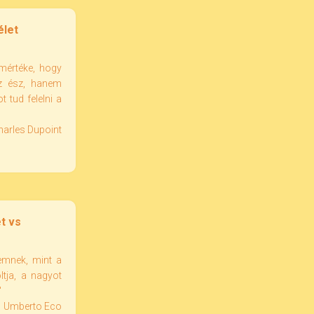
élet
mértéke, hogy
az ész, hanem
 tud felelni a
harles Dupoint
t vs
lemnek, mint a
oltja, a nagyot
"
Umberto Eco