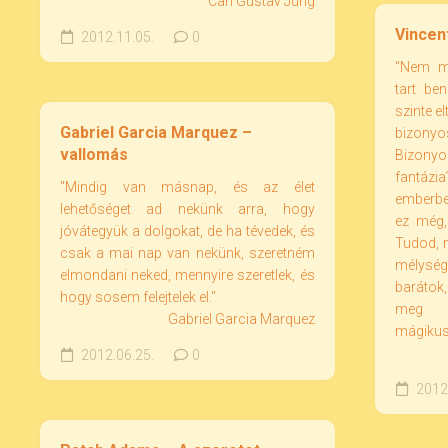
Carl Gustav Jung
Vincen
2012.11.05.
0
"Nem m
tart be
szinte e
Gabriel Garcia Marquez –
bizonyo
vallomás
Bizonyos
fantázia
"Mindig van másnap, és az élet
emberben
lehetőséget ad nekünk arra, hogy
ez még,
jóvátegyük a dolgokat, de ha tévedek, és
Tudod, 
csak a mai nap van nekünk, szeretném
mélység
elmondani neked, mennyire szeretlek, és
barátok,
hogy sosem felejtelek el."
meg te
Gabriel Garcia Marquez
mágikus 
2012.06.25.
0
2012.