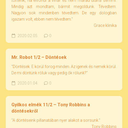
történik, ha elvonul a vihar és nem marad utána semmi.
Mindig azt mondtam, bármit megoldunk. Tévedtem.
Nagyon sok mindenben tévedtem. De egy dologban
igazam volt, ebben nem tévedtem."
Grace klinika
2020.02.05.
0
Mr. Robot 1/2 – Döntések
"Döntések. E körül forog minden. Az igenek és nemek körül.
De mi döntünk róluk vagy pedig ők rólunk?"
2020.01.04.
0
Gyilkos elmék 11/2 – Tony Robbins a
döntésekről
"A döntéseink pillanatában nyer alakot a sorsunk."
Tony Robbins