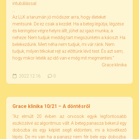
intubálással.
...
Az LLK a tarumán jó módszer arra, hogy életeket
mentsünk. De ez csak a kezdet. Ha a beteg légútja, légzése
és keringése végre helyre állt, jöhet az igazi munka, a
neheze. Nem tudjuk meddig tart megszüntetni a káoszt. Ha
belekezdünk. Mert néha nem tudjuk, mi vár ránk. Nem
tudjuk, milyen titkokat rejt az előttünk lévő test. És azt sem,
hogy mikor letelik az idő van-e még mit megmenteni."
Grace klinika
2022.12.16.
0
Grace klinika 10/21 – A döntésről
"Az elmúlt 20 évben az orvosok egyik legfontosabb
eszközévé az algoritmus vált. A beteg panasza bekerül egy
dobozba és egy képlet segít eldönteni, mi a következő
lépés. De mi van ha a panasz nem fér bele egy dobozba.