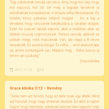
"Egy sebésznek mindig van terve. Arra, hogy hol vág, hogy
hol kapcsol, hol ölt. De még a legjobb terveknél is
adódhatnak komplikációk. A dolgok néha félresiklanak. És
hirtelen kínos szituban találod magad. ... Az a baj a
tervekkel, hogy nincsenek bekalkulálva a váratlan dolgok.
Ezért ha csavart labdát kapunk, akár a műtőben akár az
életben muszáj rögtönöznünk. Persze vannak, akiknek ez
jobban megy, mint másoknak. Van, aki végül a B tervre
fanyalodik. És azzal boldogul. És néha ..., amit akarunk épp
az, amire szükségünk van. Máskor meg ... Néha bizony új
tervre van szükség."
Grace klinika
2011.11.12.
0
Grace klinika 3/13 – Remény
"Senki nem azt tervezi, hogy az élete csak úgy eltelik. Mind
azt hisszük, hogy nagy emberek leszünk. És attól a naptól
fogva, hogy eldöntjük, sebészek leszünk tele vagyunk szép