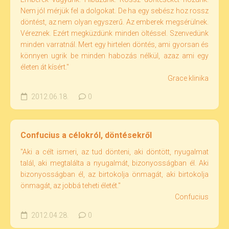
Nem jól mérjük fel a dolgokat. De ha egy sebész hoz rossz
döntést, az nem olyan egyszerű. Az emberek megsérülnek.
Véreznek. Ezért megküzdünk minden öltéssel. Szenvedünk
minden varratnál. Mert egy hirtelen döntés, ami gyorsan és
könnyen ugrik be minden habozás nélkül, azaz ami egy
életen át kísért."
Grace klinika
2012.06.18.
0
Confucius a célokról, döntésekről
"Aki a célt ismeri, az tud dönteni, aki döntött, nyugalmat
talál, aki megtalálta a nyugalmát, bizonyosságban él. Aki
bizonyosságban él, az birtokolja önmagát, aki birtokolja
önmagát, az jobbá teheti életét."
Confucius
2012.04.28.
0