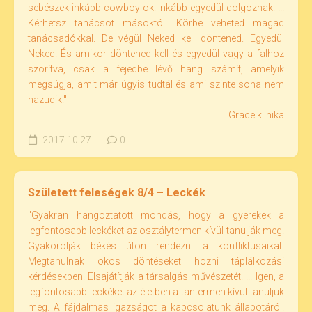
sebészek inkább cowboy-ok. Inkább egyedül dolgoznak. ...
Kérhetsz tanácsot másoktól. Körbe veheted magad
tanácsadókkal. De végül Neked kell döntened. Egyedül
Neked. És amikor döntened kell és egyedül vagy a falhoz
szorítva, csak a fejedbe lévő hang számít, amelyik
megsúgja, amit már úgyis tudtál és ami szinte soha nem
hazudik."
Grace klinika
2017.10.27.
0
Született feleségek 8/4 – Leckék
"Gyakran hangoztatott mondás, hogy a gyerekek a
legfontosabb leckéket az osztálytermen kívül tanulják meg.
Gyakorolják békés úton rendezni a konfliktusaikat.
Megtanulnak okos döntéseket hozni táplálkozási
kérdésekben. Elsajátítják a társalgás művészetét. ... Igen, a
legfontosabb leckéket az életben a tantermen kívül tanuljuk
meg. A fájdalmas igazságot a kapcsolatunk állapotáról.