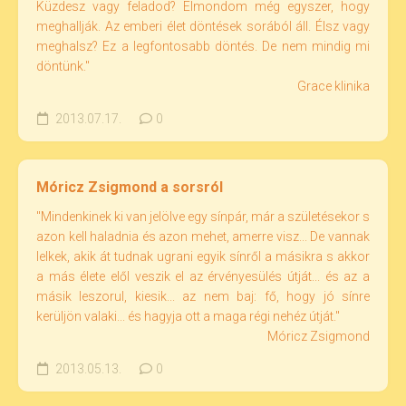
Küzdesz vagy feladod? Elmondom még egyszer, hogy
meghallják. Az emberi élet döntések sorából áll. Élsz vagy
meghalsz? Ez a legfontosabb döntés. De nem mindig mi
döntünk."
Grace klinika
2013.07.17.
0
Móricz Zsigmond a sorsról
"Mindenkinek ki van jelölve egy sínpár, már a születésekor s
azon kell haladnia és azon mehet, amerre visz... De vannak
lelkek, akik át tudnak ugrani egyik sínről a másikra s akkor
a más élete elől veszik el az érvényesülés útját... és az a
másik leszorul, kiesik... az nem baj: fő, hogy jó sínre
kerüljön valaki... és hagyja ott a maga régi nehéz útját."
Móricz Zsigmond
2013.05.13.
0