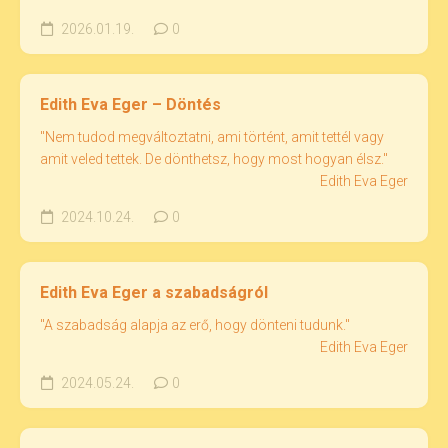
2026.01.19.
0
Edith Eva Eger – Döntés
"Nem tudod megváltoztatni, ami történt, amit tettél vagy
amit veled tettek. De dönthetsz, hogy most hogyan élsz."
Edith Eva Eger
2024.10.24.
0
Edith Eva Eger a szabadságról
"A szabadság alapja az erő, hogy dönteni tudunk."
Edith Eva Eger
2024.05.24.
0