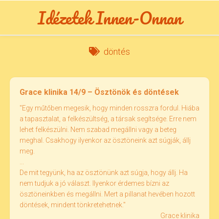
Skip
Idézetek Innen-Onnan
to
content
döntés
Grace klinika 14/9 – Ösztönök és döntések
"Egy műtőben megesik, hogy minden rosszra fordul. Hiába
a tapasztalat, a felkészültség, a társak segítsége. Erre nem
lehet felkészülni. Nem szabad megállni vagy a beteg
meghal. Csakhogy ilyenkor az ösztöneink azt súgják, állj
meg.
...
De mit tegyünk, ha az ösztönünk azt súgja, hogy állj. Ha
nem tudjuk a jó választ. Ilyenkor érdemes bízni az
ösztöneinkben és megállni. Mert a pillanat hevében hozott
döntések, mindent tönkretehetnek."
Grace klinika