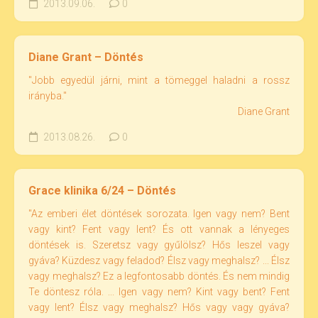
2013.09.06.
0
Diane Grant – Döntés
"Jobb egyedül járni, mint a tömeggel haladni a rossz
irányba."
Diane Grant
2013.08.26.
0
Grace klinika 6/24 – Döntés
"Az emberi élet döntések sorozata. Igen vagy nem? Bent
vagy kint? Fent vagy lent? És ott vannak a lényeges
döntések is. Szeretsz vagy gyűlölsz? Hős leszel vagy
gyáva? Küzdesz vagy feladod? Élsz vagy meghalsz? ... Élsz
vagy meghalsz? Ez a legfontosabb döntés. És nem mindig
Te döntesz róla. ... Igen vagy nem? Kint vagy bent? Fent
vagy lent? Élsz vagy meghalsz? Hős vagy vagy gyáva?