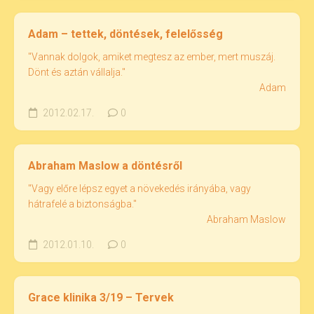
Adam – tettek, döntések, felelősség
"Vannak dolgok, amiket megtesz az ember, mert muszáj.
Dönt és aztán vállalja."
Adam
2012.02.17.
0
Abraham Maslow a döntésről
"Vagy előre lépsz egyet a növekedés irányába, vagy
hátrafelé a biztonságba."
Abraham Maslow
2012.01.10.
0
Grace klinika 3/19 – Tervek