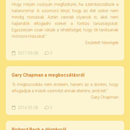
Hogy milyen csúnyán megfizetünk, ha szembeszállunk a
hatalommal. A szomorú tényt, hogy az élet színei nem
mindig rózsásak. Aztán vannak olyanok is, akik nem
hajlandók elfogadni ezeket a fontos tanulságokat.
Egyszerűen csak várják a lehetőséget, hogy ők tanítsanak
móresre másokat."
Született feleségek
2017.09.08.
0
Gary Chapman a megbocsátásról
"A megbocsátás nem érzelem, hanem az a döntés, hogy
elfogadjuk a másik személyt annak ellenére, amit tett."
Gary Chapman
2016.05.08.
0
Richard Bach a döntésről