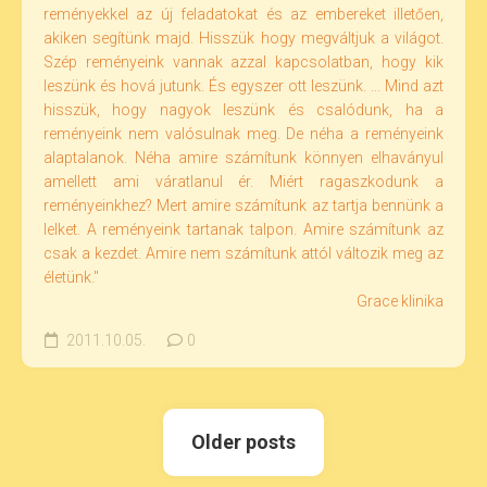
reményekkel az új feladatokat és az embereket illetően,
akiken segítünk majd. Hisszük hogy megváltjuk a világot.
Szép reményeink vannak azzal kapcsolatban, hogy kik
leszünk és hová jutunk. És egyszer ott leszünk. ... Mind azt
hisszük, hogy nagyok leszünk és csalódunk, ha a
reményeink nem valósulnak meg. De néha a reményeink
alaptalanok. Néha amire számítunk könnyen elhaványul
amellett ami váratlanul ér. Miért ragaszkodunk a
reményeinkhez? Mert amire számítunk az tartja bennünk a
lelket. A reményeink tartanak talpon. Amire számítunk az
csak a kezdet. Amire nem számítunk attól változik meg az
életünk."
Grace klinika
2011.10.05.
0
Older posts