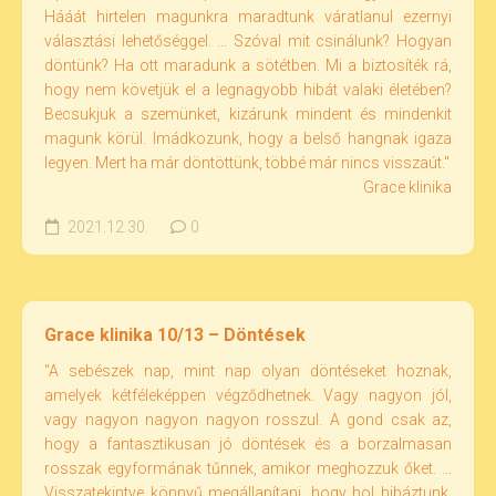
Hááát hirtelen magunkra maradtunk váratlanul ezernyi
választási lehetőséggel. ... Szóval mit csinálunk? Hogyan
döntünk? Ha ott maradunk a sötétben. Mi a biztosíték rá,
hogy nem követjük el a legnagyobb hibát valaki életében?
Becsukjuk a szemünket, kizárunk mindent és mindenkit
magunk körül. Imádkozunk, hogy a belső hangnak igaza
legyen. Mert ha már döntöttünk, többé már nincs visszaút."
Grace klinika
2021.12.30.
0
Grace klinika 10/13 – Döntések
"A sebészek nap, mint nap olyan döntéseket hoznak,
amelyek kétféleképpen végződhetnek. Vagy nagyon jól,
vagy nagyon nagyon nagyon rosszul. A gond csak az,
hogy a fantasztikusan jó döntések és a borzalmasan
rosszak egyformának tűnnek, amikor meghozzuk őket. ...
Visszatekintve könnyű megállapítani, hogy hol hibáztunk.