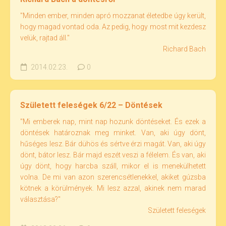
"Minden ember, minden apró mozzanat életedbe úgy került,
hogy magad vontad oda. Az pedig, hogy most mit kezdesz
velük, rajtad áll."
Richard Bach
2014.02.23.
0
Született feleségek 6/22 – Döntések
"Mi emberek nap, mint nap hozunk döntéseket. És ezek a
döntések határoznak meg minket. Van, aki úgy dönt,
hűséges lesz. Bár dühös és sértve érzi magát. Van, aki úgy
dönt, bátor lesz. Bár majd eszét veszi a félelem. És van, aki
úgy dönt, hogy harcba száll, mikor el is menekülhetett
volna. De mi van azon szerencsétlenekkel, akiket gúzsba
kötnek a körülmények. Mi lesz azzal, akinek nem marad
választása?"
Született feleségek