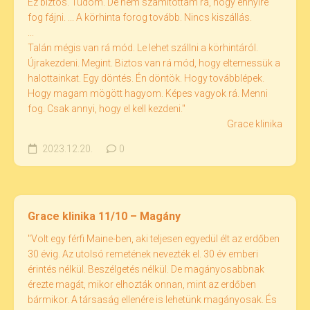
Ez biztos. Tudom. De nem számítottam rá, hogy ennyire
fog fájni. ... A körhinta forog tovább. Nincs kiszállás.
...
Talán mégis van rá mód. Le lehet szállni a körhintáról.
Újrakezdeni. Megint. Biztos van rá mód, hogy eltemessük a
halottainkat. Egy döntés. Én döntök. Hogy továbblépek.
Hogy magam mögött hagyom. Képes vagyok rá. Menni
fog. Csak annyi, hogy el kell kezdeni."
Grace klinika
2023.12.20.
0
Grace klinika 11/10 – Magány
"Volt egy férfi Maine-ben, aki teljesen egyedül élt az erdőben
30 évig. Az utolsó remetének nevezték el. 30 év emberi
érintés nélkül. Beszélgetés nélkül. De magányosabbnak
érezte magát, mikor elhozták onnan, mint az erdőben
bármikor. A társaság ellenére is lehetünk magányosak. És