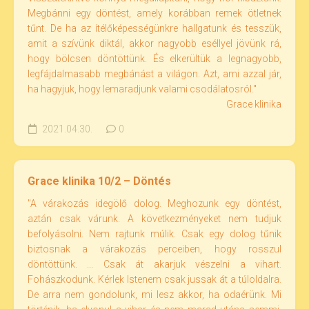
Megbánni egy döntést, amely korábban remek ötletnek
tűnt. De ha az ítélőképességünkre hallgatunk és tesszük,
amit a szívünk diktál, akkor nagyobb eséllyel jövünk rá,
hogy bölcsen döntöttünk. És elkerültük a legnagyobb,
legfájdalmasabb megbánást a világon. Azt, ami azzal jár,
ha hagyjuk, hogy lemaradjunk valami csodálatosról."
Grace klinika
2021.04.30.
0
Grace klinika 10/2 – Döntés
"A várakozás idegölő dolog. Meghozunk egy döntést,
aztán csak várunk. A következményeket nem tudjuk
befolyásolni. Nem rajtunk múlik. Csak egy dolog tűnik
biztosnak a várakozás perceiben, hogy rosszul
döntöttünk. ... Csak át akarjuk vészelni a vihart.
Fohászkodunk. Kérlek Istenem csak jussak át a túloldalra.
De arra nem gondolunk, mi lesz akkor, ha odaérünk. Mi