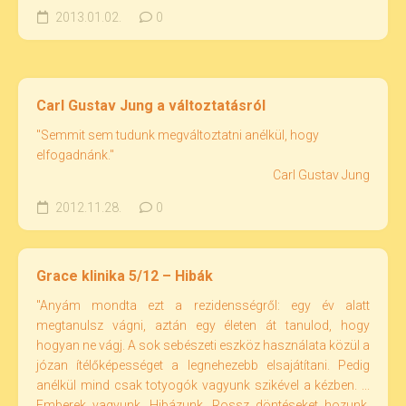
2013.01.02.
0
Carl Gustav Jung a változtatásról
"Semmit sem tudunk megváltoztatni anélkül, hogy
elfogadnánk."
Carl Gustav Jung
2012.11.28.
0
Grace klinika 5/12 – Hibák
"Anyám mondta ezt a rezidensségről: egy év alatt
megtanulsz vágni, aztán egy életen át tanulod, hogy
hogyan ne vágj. A sok sebészeti eszköz használata közül a
józan ítélőképességet a legnehezebb elsajátítani. Pedig
anélkül mind csak totyogók vagyunk szikével a kézben. ...
Emberek vagyunk. Hibázunk. Rossz döntéseket hozunk.