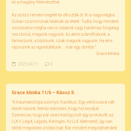
ez a magány felemészthet.
...
Az utolsó remete meglett és elhozták őt. Ki a nagyvilágba.
Sokan szomorúnak találnák az életét. Tudta, hogy mindent
összevetve mégha van is valakink vagy hatalmas forgatag
vesz körül, magunk vagyunk. Az akire számíthatunk, a
támaszunk, a bázisunk, csak magunk vagyunk. Ha erre
rájövünnk az egyedüllétünk ... már egy döntés."
Grace klinika
2023.04.11.
0
Grace klinika 11/6 – Káosz II.
"A traumatológia szörnyű. Kaotikus. Egy vértócsává vált
testet nézünk. Nehéz eldönteni, hogy hol kezdjük.
Szerencse, hogy pár zseni kidolgozott egy protokollt, az
LLK-t. Légút, Légzés, Keringés. Az LLK életmentő, így van
időnk megoldani a többi bajt. Bár mindent megoldhatnánk