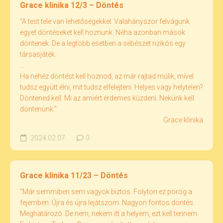
Grace klinika 12/3 – Döntés
"A test tele van lehetőségekkel. Valahányszor felvágunk
egyet döntéseket kell hoznunk. Néha azonban mások
döntenek. De a legtöbb esetben a sebészet rizikós egy
társasjáték.
...
Ha nehéz döntést kell hoznod, az már rajtad múlik, mivel
tudsz együtt élni, mit tudsz elfelejteni. Helyes vagy helytelen?
Döntened kell. Mi az amiért érdemes küzdeni. Nekünk kell
döntenünk."
Grace klinika
2024.02.07.
0
Grace klinika 11/23 – Döntés
"Már semmiben sem vagyok biztos. Folyton ez pörög a
fejemben. Újra és újra lejátszom. Nagyon fontos döntés.
Meghatározó. De nem, nekem itt a helyem, ezt kell tennem.