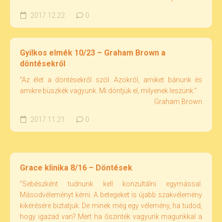
2017.12.22.
0
Gyilkos elmék 10/23 – Graham Brown a
döntésekről
"Az élet a döntésekről szól. Azokról, amiket bánunk és
amikre büszkék vagyunk. Mi döntjük el, milyenek leszünk."
Graham Brown
2017.11.21.
0
Grace klinika 8/16 – Döntések
"Sebészként tudnunk kell konzultálni egymással.
Másodvéleményt kérni. A betegeket is újabb szakvélemény
kikérésére biztatjuk. De minek még egy vélemény, ha tudod,
hogy igazad van? Mert ha őszinték vagyunk magunkkal a