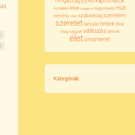
igazság
kapcsolatok
hit
jövő
jó
uld
múlt
lélek
megismerés
küzdelem
magány
szerelem
szabadság
remény
siker
szeretet
tettek
tanulás
titok
változás
álmok
vágyak
világ
n
élet
önismeret
ó
Kategóriák