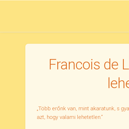
Skip
to
content
Francois de 
leh
„Több erőnk van, mint akaratunk, s gy
azt, hogy valami lehetetlen.”