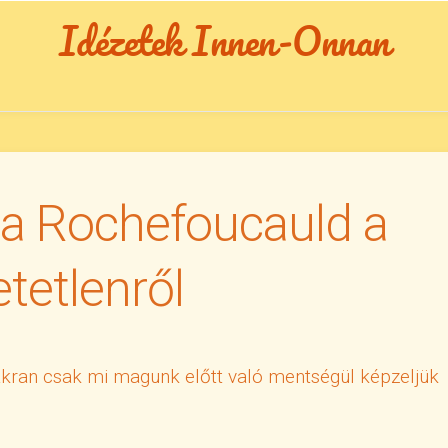
Idézetek Innen-Onnan
La Rochefoucauld a
etetlenről
akran csak mi magunk előtt való mentségül képzeljük