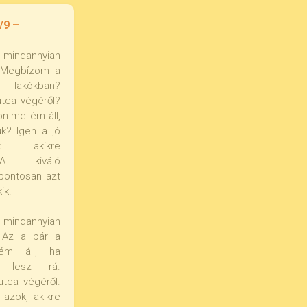
/9 –
 mindannyian
. Megbízom a
akókban?
utca végéről?
on mellém áll,
k? Igen a jó
k akikre
 A kiváló
pontosan azt
ik.
 mindannyian
. Az a pár a
llém áll, ha
 lesz rá.
utca végéről.
azok, akikre