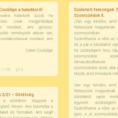
 Coolidge a haladásról
Született feleségek 7
Szomszédok II.
okra haladunk azzal, ha
erűen csak megpróbáljuk
„Van egy kérdés, amit
ni mindazt, ami gonosz.
felteszünk magunknak
yobb reményünk abban van,
szomszédban l
bontakoztassuk mindazt, ami
Számíthatok a nőre az 
Az a pár a túloldalról vaj
Calvin Coolidge
ha szükségem lesz ráju
szomszédok azo
támaszkodhatunk.
szomszédok azok, akik 
11.08.
0
teszik, amit mondunk nek
…
Van egy kérdés, amit
felteszünk magunknak
 2/21 – Sötétség
túloldalról vajon me
k a sötétben. Vágyunk a
egyszer szükségem
tató fényre. Ami bizotsítja a
Számíthatok a nőre az 
lakat és formákat. Ami segít
Igen, a jó szomszédok 