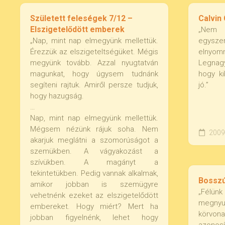
Született feleségek 7/12 –
Calvin
Elszigetelődött emberek
„Nem s
„Nap, mint nap elmegyünk mellettük.
egysz
Érezzük az elszigeteltségüket. Mégis
elnyom
megyünk tovább. Azzal nyugtatván
Legnag
magunkat, hogy úgysem tudnánk
hogy ki
segíteni rajtuk. Amiről persze tudjuk,
jó.”
hogy hazugság.
…
Nap, mint nap elmegyünk mellettük.
Mégsem nézünk rájuk soha. Nem
2009.
akarjuk meglátni a szomorúságot a
szemükben. A vágyakozást a
szívükben. A magányt a
tekintetükben. Pedig vannak alkalmak,
Bosszú
amikor jobban is szemügyre
„Félün
vehetnénk ezeket az elszigetelődött
megnyug
embereket. Hogy miért? Mert ha
körvona
jobban figyelnénk, lehet hogy