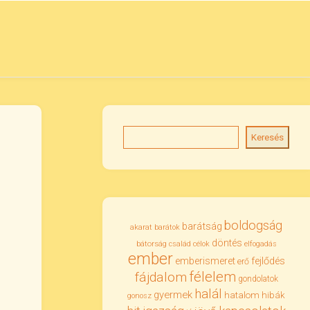
Keresés
boldogság
barátság
akarat
barátok
döntés
bátorság
család
célok
elfogadás
ember
emberismeret
fejlődés
erő
félelem
fájdalom
gondolatok
halál
gyermek
hatalom
hibák
gonosz