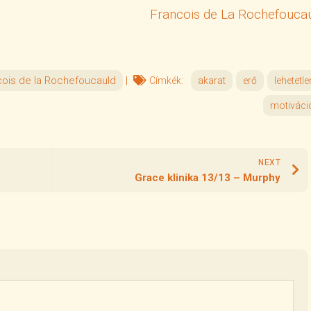
Francois de La Rochefouca
cois de la Rochefoucauld
|
Címkék:
akarat
erő
lehetetle
motiváci
NEXT
Grace klinika 13/13 – Murphy