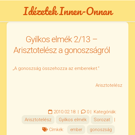
Skip
Idézetek Innen-Onnan
to
content
Gyilkos elmék 2/13 –
Arisztotelész a gonoszságról
„A gonoszság összehozza az embereket.”
Arisztotelész
2010.02.18.
|
0
|
Kategóriák:
Arisztotelész
Gyilkos elmék
Sorozat
|
Címkék:
ember
gonoszság