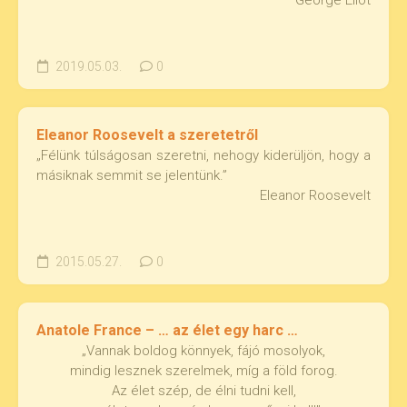
George Eliot
2019.05.03.
0
Eleanor Roosevelt a szeretetről
„Félünk túlságosan szeretni, nehogy kiderüljön, hogy a
másiknak semmit se jelentünk.”
Eleanor Roosevelt
2015.05.27.
0
Anatole France – … az élet egy harc …
„Vannak boldog könnyek, fájó mosolyok,
mindig lesznek szerelmek, míg a föld forog.
Az élet szép, de élni tudni kell,