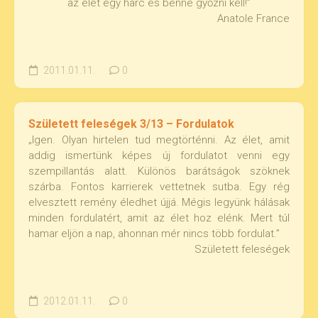
az élet egy harc és benne győzni kell!”
Anatole France
2011.01.11.
0
Született feleségek 3/13 – Fordulatok
„Igen. Olyan hirtelen tud megtörténni. Az élet, amit
addig ismertünk képes új fordulatot venni egy
szempillantás alatt. Különös barátságok szöknek
szárba. Fontos karrierek vettetnek sutba. Egy rég
elvesztett remény éledhet újjá. Mégis legyünk hálásak
minden fordulatért, amit az élet hoz elénk. Mert túl
hamar eljön a nap, ahonnan mér nincs több fordulat.”
Született feleségek
2012.01.11.
0