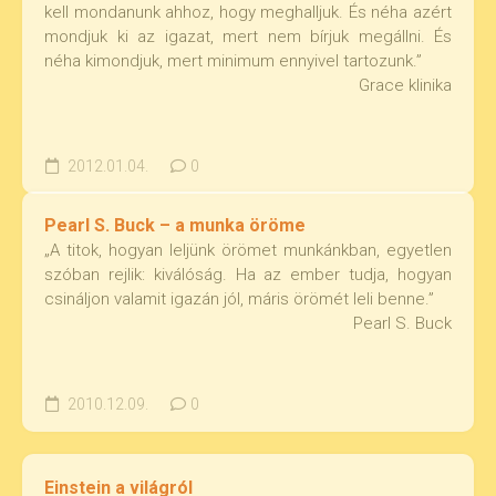
kell mondanunk ahhoz, hogy meghalljuk. És néha azért
mondjuk ki az igazat, mert nem bírjuk megállni. És
néha kimondjuk, mert minimum ennyivel tartozunk.”
Grace klinika
2012.01.04.
0
Pearl S. Buck – a munka öröme
„A titok, hogyan leljünk örömet munkánkban, egyetlen
szóban rejlik: kiválóság. Ha az ember tudja, hogyan
csináljon valamit igazán jól, máris örömét leli benne.”
Pearl S. Buck
2010.12.09.
0
Einstein a világról