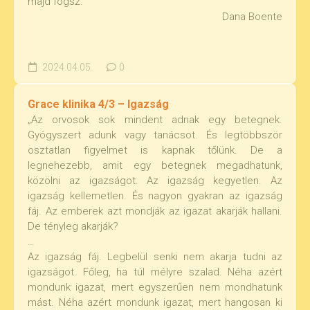
majd fogsz.”
Dana Boente
2024.04.05.
0
Grace klinika 4/3 – Igazság
„Az orvosok sok mindent adnak egy betegnek.
Gyógyszert adunk vagy tanácsot. És legtöbbször
osztatlan figyelmet is kapnak tőlünk. De a
legnehezebb, amit egy betegnek megadhatunk,
közölni az igazságot. Az igazság kegyetlen. Az
igazság kellemetlen. És nagyon gyakran az igazság
fáj. Az emberek azt mondják az igazat akarják hallani.
De tényleg akarják?
…
Az igazság fáj. Legbelül senki nem akarja tudni az
igazságot. Főleg, ha túl mélyre szalad. Néha azért
mondunk igazat, mert egyszerűen nem mondhatunk
mást. Néha azért mondunk igazat, mert hangosan ki