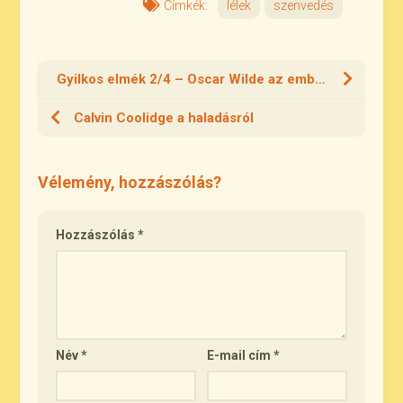
Címkék:
lélek
szenvedés
Gyilkos elmék 2/4 – Oscar Wilde az emberről
Calvin Coolidge a haladásról
Vélemény, hozzászólás?
Hozzászólás
*
Név
*
E-mail cím
*