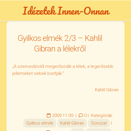
Skip
Idézetek Innen-Onnan
to
content
Gyilkos elmék 2/3 – Kahlil
Gibran a lélekről
„A szenvedéstől megerősödik a lélek, a legerősebb
jellemeket sebek borítják.”
Kahlil Gibran
2009.11.09.
|
0
|
Kategóriák:
Gyilkos elmék
Kahlil Gibran
Sorozat
|