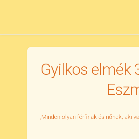
Skip
to
content
Gyilkos elmék 
Eszm
„Minden olyan férfinak és nőnek, aki v