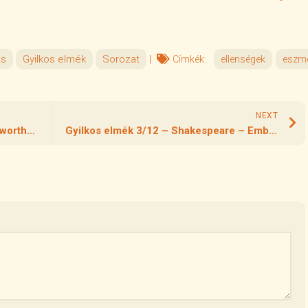
es
Gyilkos elmék
Sorozat
|
Címkék:
ellenségek
eszm
NEXT
Gyilkos elmék 3/11 – William Wordsworth – Gyermek
Gyilkos elmék 3/12 – Shakespeare – Emberismeret