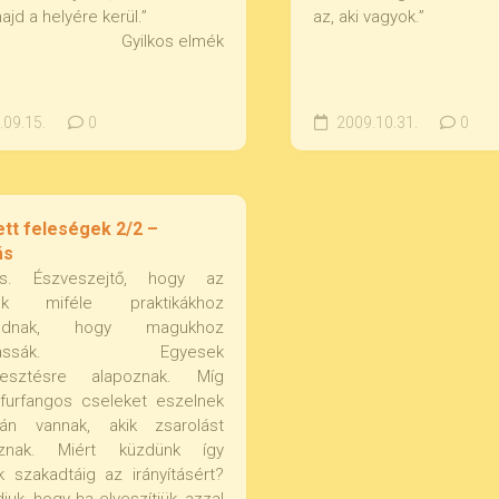
ajd a helyére kerül.”
az, aki vagyok.”
Gyilkos elmék
09.15.
0
2009.10.31.
0
ett feleségek 2/2 –
ás
ítás. Észveszejtő, hogy az
ek miféle praktikákhoz
modnak, hogy magukhoz
dhassák. Egyesek
esztésre alapoznak. Míg
furfangos cseleket eszelnek
tán vannak, akik zsarolást
aznak. Miért küzdünk így
 szakadtáig az irányításért?