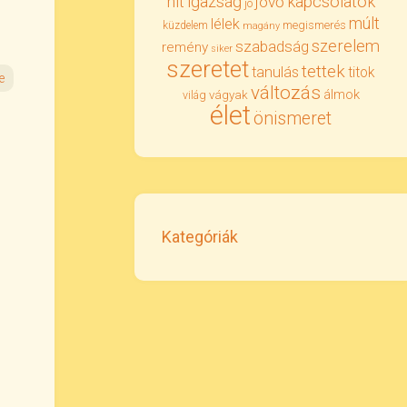
igazság
kapcsolatok
hit
jövő
jó
múlt
lélek
megismerés
küzdelem
magány
szerelem
szabadság
remény
siker
szeretet
tettek
tanulás
titok
e
változás
álmok
vágyak
világ
élet
önismeret
Kategóriák