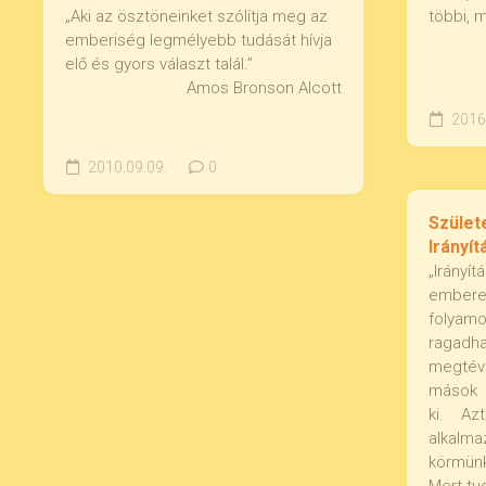
„Aki az ösztöneinket szólítja meg az
többi, m
emberiség legmélyebb tudását hívja
elő és gyors választ talál.”
Amos Bronson Alcott
2016.
2010.09.09.
0
Szület
Irányít
„Irány
ember
folya
raga
megtév
mások 
ki. Az
alkalm
körmünk