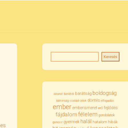
Keresés
boldogság
barátság
akarat
barátok
döntés
bátorság
család
célok
elfogadás
ember
emberismeret
fejlődés
erő
félelem
fájdalom
gondolatok
halál
gyermek
hatalom
hibák
gonosz
tes