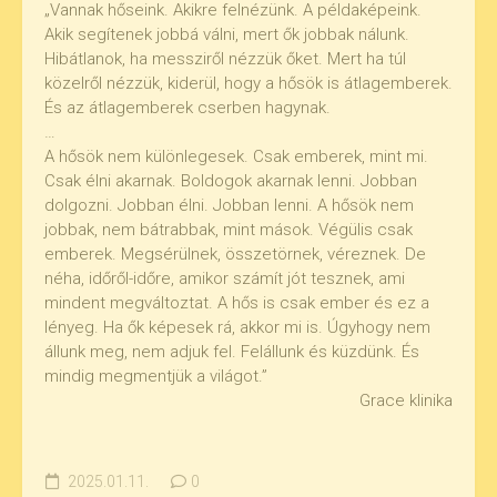
„Vannak hőseink. Akikre felnézünk. A példaképeink.
Akik segítenek jobbá válni, mert ők jobbak nálunk.
Hibátlanok, ha messziről nézzük őket. Mert ha túl
közelről nézzük, kiderül, hogy a hősök is átlagemberek.
És az átlagemberek cserben hagynak.
…
A hősök nem különlegesek. Csak emberek, mint mi.
Csak élni akarnak. Boldogok akarnak lenni. Jobban
dolgozni. Jobban élni. Jobban lenni. A hősök nem
jobbak, nem bátrabbak, mint mások. Végülis csak
emberek. Megsérülnek, összetörnek, véreznek. De
néha, időről-időre, amikor számít jót tesznek, ami
mindent megváltoztat. A hős is csak ember és ez a
lényeg. Ha ők képesek rá, akkor mi is. Úgyhogy nem
állunk meg, nem adjuk fel. Felállunk és küzdünk. És
mindig megmentjük a világot.”
Grace klinika
2025.01.11.
0