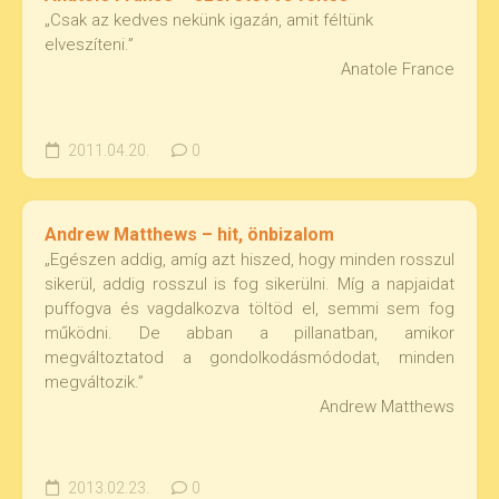
„Csak az kedves nekünk igazán, amit féltünk
elveszíteni.”
Anatole France
2011.04.20.
0
Andrew Matthews – hit, önbizalom
„Egészen addig, amíg azt hiszed, hogy minden rosszul
sikerül, addig rosszul is fog sikerülni. Míg a napjaidat
puffogva és vagdalkozva töltöd el, semmi sem fog
működni. De abban a pillanatban, amikor
megváltoztatod a gondolkodásmódodat, minden
megváltozik.”
Andrew Matthews
2013.02.23.
0