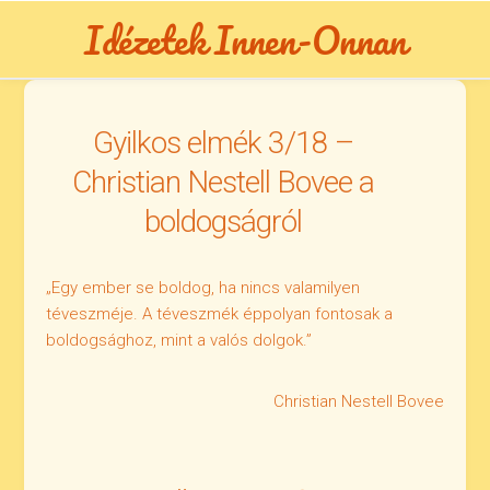
Skip
Idézetek Innen-Onnan
to
content
Gyilkos elmék 3/18 –
Christian Nestell Bovee a
boldogságról
„Egy ember se boldog, ha nincs valamilyen
téveszméje. A téveszmék éppolyan fontosak a
boldogsághoz, mint a valós dolgok.”
Christian Nestell Bovee