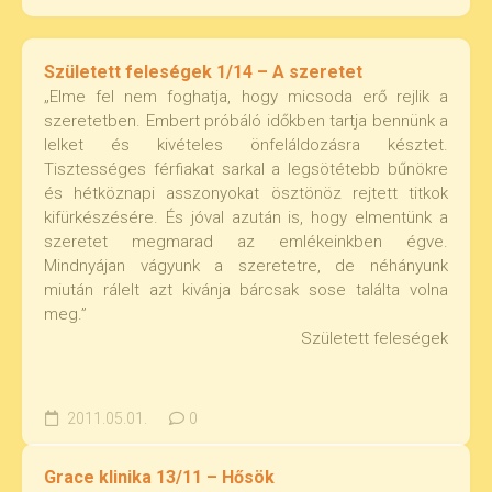
Született feleségek 1/14 – A szeretet
„Elme fel nem foghatja, hogy micsoda erő rejlik a
szeretetben. Embert próbáló időkben tartja bennünk a
lelket és kivételes önfeláldozásra késztet.
Tisztességes férfiakat sarkal a legsötétebb bűnökre
és hétköznapi asszonyokat ösztönöz rejtett titkok
kifürkészésére. És jóval azután is, hogy elmentünk a
szeretet megmarad az emlékeinkben égve.
Mindnyájan vágyunk a szeretetre, de néhányunk
miután rálelt azt kivánja bárcsak sose találta volna
meg.”
Született feleségek
2011.05.01.
0
Grace klinika 13/11 – Hősök