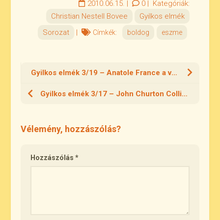
2010.06.15.
|
0
|
Kategóriák:
Christian Nestell Bovee
Gyilkos elmék
Sorozat
|
Címkék:
boldog
eszme
Gyilkos elmék 3/19 – Anatole France a változásról
Gyilkos elmék 3/17 – John Churton Collins – titkok vs béka
Vélemény, hozzászólás?
Hozzászólás
*