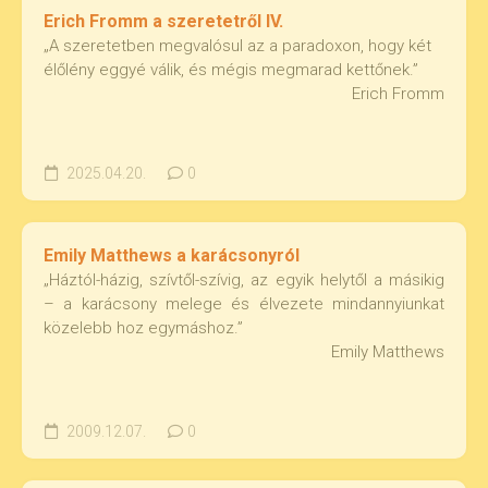
Erich Fromm a szeretetről IV.
„A szeretetben megvalósul az a paradoxon, hogy két
élőlény eggyé válik, és mégis megmarad kettőnek.”
Erich Fromm
2025.04.20.
0
Emily Matthews a karácsonyról
„Háztól-házig, szívtől-szívig, az egyik helytől a másikig
– a karácsony melege és élvezete mindannyiunkat
közelebb hoz egymáshoz.”
Emily Matthews
2009.12.07.
0