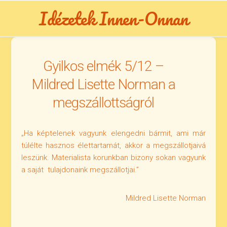
Skip
Idézetek Innen-Onnan
to
content
Gyilkos elmék 5/12 –
Mildred Lisette Norman a
megszállottságról
„Ha képtelenek vagyunk elengedni bármit, ami már
túlélte hasznos élettartamát, akkor a megszállotjaivá
leszünk. Materialista korunkban bizony sokan vagyunk
a saját tulajdonaink megszállotjai.”
Mildred Lisette Norman