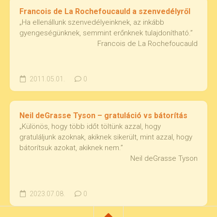
Francois de La Rochefoucauld a szenvedélyről
„Ha ellenállunk szenvedélyeinknek, az inkább
gyengeségünknek, semmint erőnknek tulajdonítható.”
Francois de La Rochefoucauld
2011.05.01.
0
Neil deGrasse Tyson – gratuláció vs bátorítás
„Különös, hogy több időt töltünk azzal, hogy
gratuláljunk azoknak, akiknek sikerült, mint azzal, hogy
bátorítsuk azokat, akiknek nem.”
Neil deGrasse Tyson
2023.07.08.
0