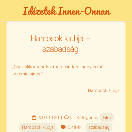
Skip
Idézetek Innen-Onnan
to
content
Harcosok klubja –
szabadság
„Csak akkor tehetsz meg mindent, hogyha már
semmid sincs.”
Harcosok klubja
2009.10.30.
|
0
|
Kategóriák:
Film
Harcosok klubja
|
Címkék:
szabadság