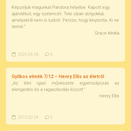
…
Képzeljük magunkat Pandora helyébe. Kapott egy
ajándékot, egy szelencét. Tele olyan dolgokkal,
amelyekről nem is tudott. Persze, hogy kinyitotta. Ki ne
tenné.”
Grace klinika
2025.04.28.
0
Gyilkos elmék 7/12 – Henry Ellis az életről
„Az élet igazi művészete egyensúlyozás az
elengedés és a ragaszkodás között.”
Henry Ellis
2013.02.24.
0