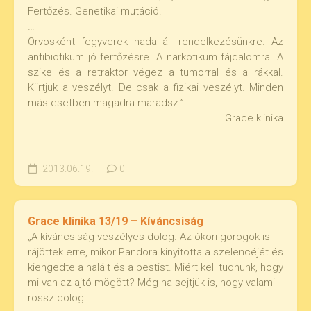
Fertőzés. Genetikai mutáció.
…
Orvosként fegyverek hada áll rendelkezésünkre. Az
antibiotikum jó fertőzésre. A narkotikum fájdalomra. A
szike és a retraktor végez a tumorral és a rákkal.
Kiirtjuk a veszélyt. De csak a fizikai veszélyt. Minden
más esetben magadra maradsz.”
Grace klinika
2013.06.19.
0
Grace klinika 13/19 – Kíváncsiság
„A kíváncsiság veszélyes dolog. Az ókori görögök is
rájöttek erre, mikor Pandora kinyitotta a szelencéjét és
kiengedte a halált és a pestist. Miért kell tudnunk, hogy
mi van az ajtó mögött? Még ha sejtjük is, hogy valami
rossz dolog.