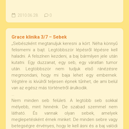
2010.06.28.
0
Grace klinika 3/7 – Sebek
„Sebészként megtanuljuk keresni a kórt. Néha könnyű
felismerni a bajt. Legtöbbször lépésről lépésre kell
haladni. A felszínen kezdeni, a baj bármilyen jele után
kutatni. Egy duzzanat, egy seb, egy váratlan tumor
után. Legtöbbször nem tudjuk első ránézésre
megmondani, hogy mi baja lehet egy embernek.
Végtére is kívülről teljesen épnek tűnhet, de ami belül
van az egész más történetről árulkodik.
…
Nem minden seb felületi. A legtöbb seb sokkal
mélyebb, mint hinnénk. De szabad szemmel nem
látható. És vannak olyan sebek, amelyek
meglepetésként érnek minket. De minden sebre vagy
betegségre érvényes, hogy le kell ásni és a baj valódi