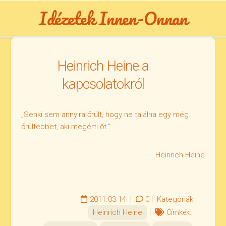
Skip
Idézetek Innen-Onnan
to
content
Heinrich Heine a
kapcsolatokról
„Senki sem annyira őrült, hogy ne találna egy még
őrültebbet, aki megérti őt.”
Heinrich Heine
2011.03.14.
|
0
|
Kategóriák:
Heinrich Heine
|
Címkék: