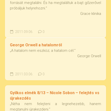
forrását megtalálni. És ha megtaláltuk a bajt gőzerővel
próbáljuk helyrehozni.”
Grace klinika
2011.09.06.
0
George Orwell a hatalomról
„A hatalom nem eszköz; a hatalom cél.”
George Orwell
2011.03.06.
0
Gyilkos elmék 8/13 – Nicole Sobon – felejtés vs
újrakezdés
„Néha nem felejteni a legnehezebb, hanem
megtanulni újrakezdeni.”