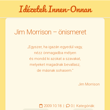
Skip
Idézetek Innen-Onnan
to
content
Jim Morrison – önismeret
„Egyszer, ha igazán egyedül vagy,
nézz önmagadba mélyen
és mondd ki azokat a szavakat,
melyeket magadnak bevallasz,
de másnak sohasem.”
Jim Morrison
2009.10.18.
|
0
|
Kategóriák: