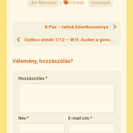
Jim Morrison
|
Címkék:
önismeret
K-Pax – tettek következménye
Gyilkos elmék 1/12 – W.H. Auden a gonoszról
Vélemény, hozzászólás?
Hozzászólás
*
Név
*
E-mail cím
*