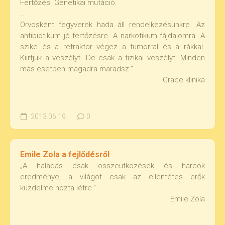
Fertőzés. Genetikai mutáció.
…
Orvosként fegyverek hada áll rendelkezésünkre. Az
antibiotikum jó fertőzésre. A narkotikum fájdalomra. A
szike és a retraktor végez a tumorral és a rákkal.
Kiirtjuk a veszélyt. De csak a fizikai veszélyt. Minden
más esetben magadra maradsz.”
Grace klinika
2013.06.19.
0
Emile Zola a fejlődésről
„A haladás csak összeütközések és harcok
eredménye, a világot csak az ellentétes erők
küzdelme hozta létre.”
Emile Zola