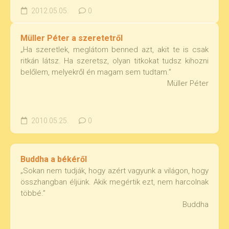
2012.05.05.
0
Müller Péter a szeretetről
„Ha szeretlek, meglátom benned azt, akit te is csak
ritkán látsz. Ha szeretsz, olyan titkokat tudsz kihozni
belőlem, melyekről én magam sem tudtam.”
Müller Péter
2010.05.25.
0
Buddha a békéről
„Sokan nem tudják, hogy azért vagyunk a világon, hogy
összhangban éljünk. Akik megértik ezt, nem harcolnak
többé.”
Buddha