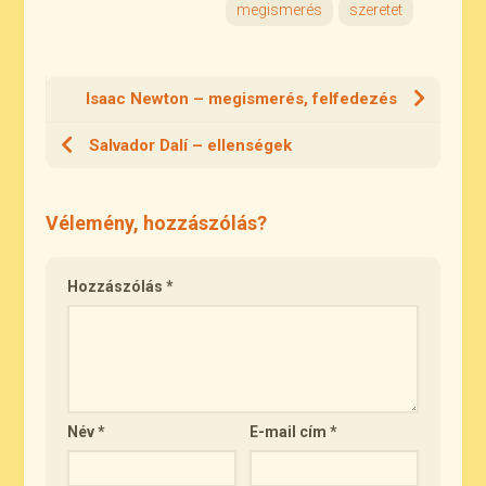
megismerés
szeretet
Isaac Newton – megismerés, felfedezés
Salvador Dalí – ellenségek
Vélemény, hozzászólás?
Hozzászólás
*
Név
*
E-mail cím
*