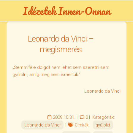
Skip
Idézetek Innen-Onnan
to
content
Leonardo da Vinci –
megismerés
„Semmiféle dolgot nem lehet sem szeretni sem
gyűlölni, amíg meg nem ismertük.”
Leonardo da Vinci
2009.10.31.
|
0
|
Kategóriák:
Leonardo da Vinci
|
Címkék:
gyűlölet