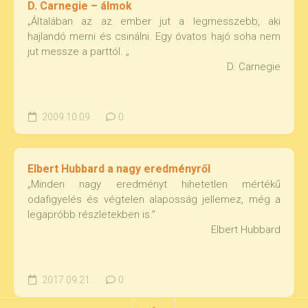
D. Carnegie – álmok
„Általában az az ember jut a legmesszebb, aki
hajlandó merni és csinálni. Egy óvatos hajó soha nem
jut messze a parttól. „
D. Carnegie
2009.10.09.
0
Elbert Hubbard a nagy eredményről
„Minden nagy eredményt hihetetlen mértékű
odafigyelés és végtelen alaposság jellemez, még a
legapróbb részletekben is.”
Elbert Hubbard
2017.09.21.
0