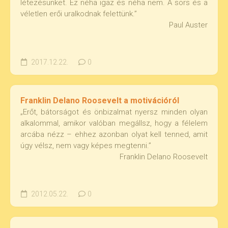
létezésünket. Ez néha igaz és néha nem. A sors és a
véletlen erői uralkodnak felettünk.”
Paul Auster
2017.12.22.
0
Franklin Delano Roosevelt a motivációról
„Erőt, bátorságot és önbizalmat nyersz minden olyan
alkalommal, amikor valóban megállsz, hogy a félelem
arcába nézz – ehhez azonban olyat kell tenned, amit
úgy vélsz, nem vagy képes megtenni.”
Franklin Delano Roosevelt
2012.05.22.
0