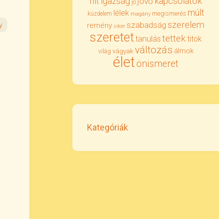
igazság
kapcsolatok
hit
jövő
jó
múlt
lélek
megismerés
küzdelem
magány
szerelem
szabadság
y
remény
siker
szeretet
tettek
tanulás
titok
változás
álmok
vágyak
világ
élet
önismeret
Kategóriák