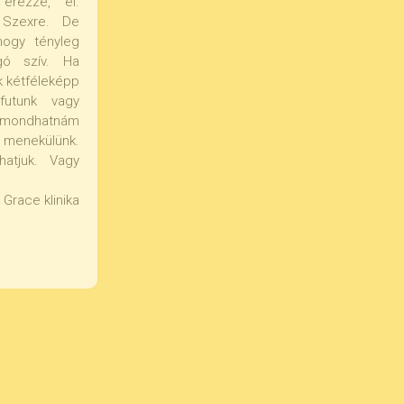
érezze, él.
. Szexre. De
hogy tényleg
gó szív. Ha
k kétféleképp
lfutunk vagy
t mondhatnám
nekülünk.
hatjuk. Vagy
Grace klinika