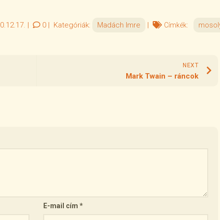
0.12.17.
|
0
|
Kategóriák:
Madách Imre
|
Címkék:
mosol
NEXT
Mark Twain – ráncok
E-mail cím
*