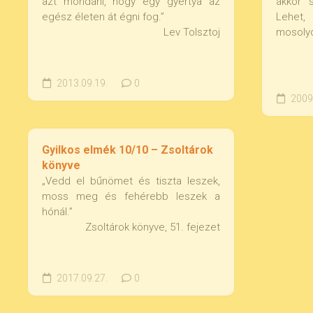
azt mondani, hogy egy gyertya az
akkor 
egész életen át égni fog.”
Lehet,
Lev Tolsztoj
mosoly
2013.09.19.
0
2009.
Gyilkos elmék 10/10 – Zsoltárok
könyve
„Vedd el bűnömet és tiszta leszek,
moss meg és fehérebb leszek a
hónál.”
Zsoltárok könyve, 51. fejezet
2017.09.27.
0