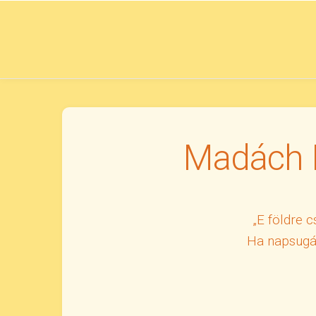
Skip
to
content
Madách 
„E földre 
Ha napsugár