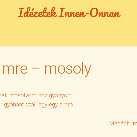
Idézetek Innen-Onnan
Imre – mosoly
csak mosolyom hoz gyönyört,
 gyanánt száll egy-egy arcra.”
Madách Im