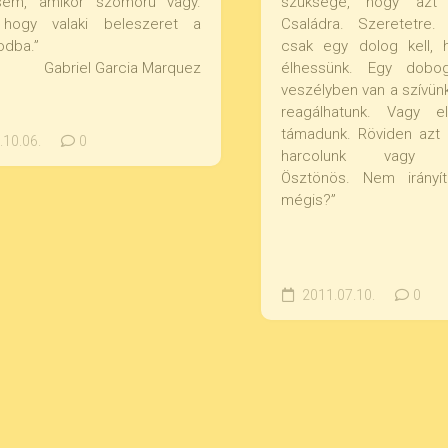
sem, amikor szomorú vagy.
szüksége, hogy azt 
 hogy valaki beleszeret a
Családra. Szeretetre
odba.”
csak egy dolog kell, 
Gabriel Garcia Marquez
élhessünk. Egy dobo
veszélyben van a szívün
reagálhatunk. Vagy e
támadunk. Röviden az
10.06.
0
harcolunk vagy me
Ösztönös. Nem irányít
mégis?”
2011.07.10.
0