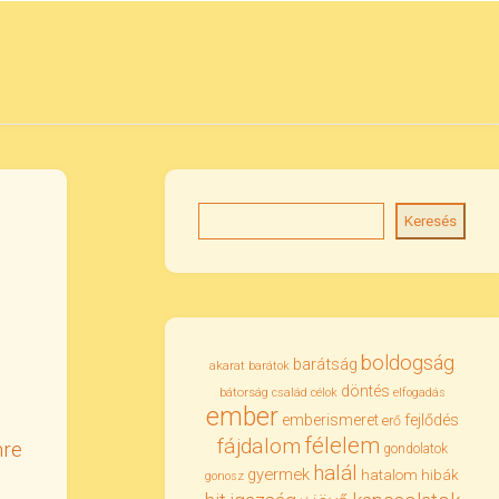
Keresés
boldogság
barátság
akarat
barátok
döntés
bátorság
család
célok
elfogadás
ember
emberismeret
fejlődés
erő
félelem
fájdalom
re
gondolatok
halál
gyermek
hatalom
hibák
gonosz