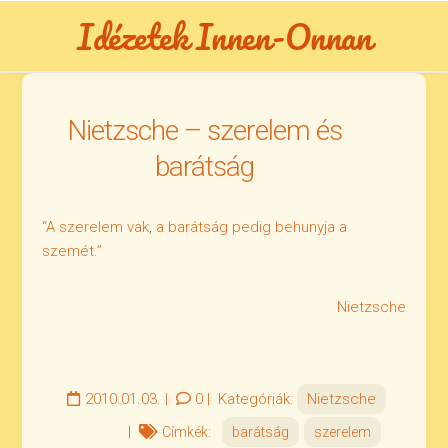
Skip
Idézetek Innen-Onnan
to
content
Nietzsche – szerelem és
barátság
“A szerelem vak, a barátság pedig behunyja a
szemét.”
Nietzsche
2010.01.03.
|
0
|
Kategóriák:
Nietzsche
|
Címkék:
barátság
szerelem