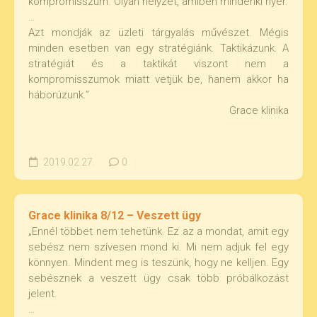
kompromisszum. Olyan helyzet, amiben mindenki nyer.
…
Azt mondják az üzleti tárgyalás művészet. Mégis
minden esetben van egy stratégiánk. Taktikázunk. A
stratégiát és a taktikát viszont nem a
kompromisszumok miatt vetjük be, hanem akkor ha
háborúzunk.”
Grace klinika
2019.02.27.
0
Grace klinika 8/12 – Veszett ügy
„Ennél többet nem tehetünk. Ez az a mondat, amit egy
sebész nem szívesen mond ki. Mi nem adjuk fel egy
könnyen. Mindent meg is teszünk, hogy ne kelljen. Egy
sebésznek a veszett ügy csak több próbálkozást
jelent.
…