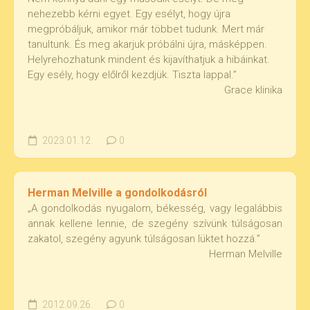
nehezebb kérni egyet. Egy esélyt, hogy újra
megpróbáljuk, amikor már többet tudunk. Mert már
tanultunk. És meg akarjuk próbálni újra, másképpen.
Helyrehozhatunk mindent és kijavíthatjuk a hibáinkat.
Egy esély, hogy előlről kezdjük. Tiszta lappal.”
Grace klinika
2023.01.12.
0
Herman Melville a gondolkodásról
„A gondolkodás nyugalom, békesség, vagy legalábbis
annak kellene lennie, de szegény szívünk túlságosan
zakatol, szegény agyunk túlságosan lüktet hozzá.”
Herman Melville
2012.09.26.
0