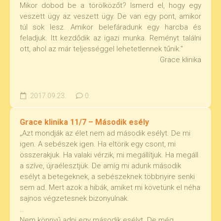
Mikor dobod be a törölközőt? Ismerd el, hogy egy
veszett ügy az veszett ügy. De van egy pont, amikor
túl sok lesz. Amikor belefáradunk egy harcba és
feladjuk. Itt kezdődik az igazi munka. Reményt találni
ott, ahol az már teljességgel lehetetlennek tűnik.”
Grace klinika
2017.09.23.
0
Grace klinika 11/7 – Második esély
„Azt mondják az élet nem ad második esélyt. De mi
igen. A sebészek igen. Ha eltörik egy csont, mi
összerakjuk. Ha valaki vérzik, mi megállítjuk. Ha megáll
a szíve, újraélesztjük. De amíg mi adunk második
esélyt a betegeknek, a sebészeknek többnyire senki
sem ad. Mert azok a hibák, amiket mi követünk el néha
sajnos végzetesnek bizonyulnak.
…
Nem könnyű adni egy második esélyt. De még