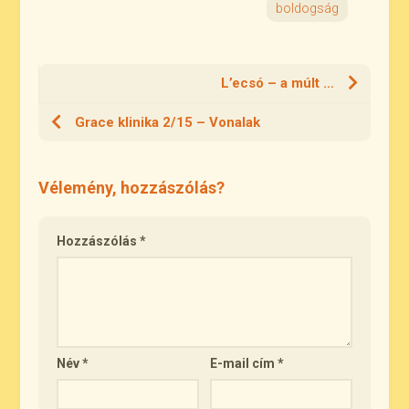
boldogság
L’ecsó – a múlt …
Grace klinika 2/15 – Vonalak
Vélemény, hozzászólás?
Hozzászólás
*
Név
*
E-mail cím
*