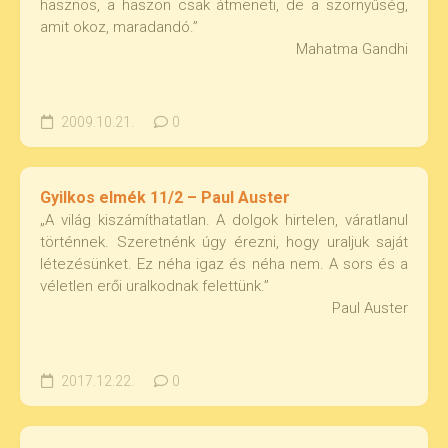
hasznos, a haszon csak átmeneti, de a szörnyűség,
amit okoz, maradandó.”
Mahatma Gandhi
2009.10.21.
0
Gyilkos elmék 11/2 – Paul Auster
„A világ kiszámíthatatlan. A dolgok hirtelen, váratlanul
történnek. Szeretnénk úgy érezni, hogy uraljuk saját
létezésünket. Ez néha igaz és néha nem. A sors és a
véletlen erői uralkodnak felettünk.”
Paul Auster
2017.12.22.
0