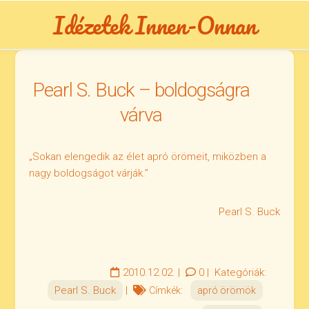
Skip
Idézetek Innen-Onnan
to
content
Pearl S. Buck – boldogságra
várva
„Sokan elengedik az élet apró örömeit, miközben a
nagy boldogságot várják.”
Pearl S. Buck
2010.12.02.
|
0
|
Kategóriák:
Pearl S. Buck
|
Címkék:
apró örömök