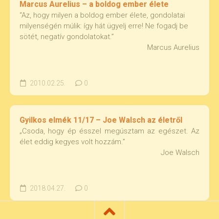
Marcus Aurelius – a boldog ember élete
“Az, hogy milyen a boldog ember élete, gondolatai
milyenségén múlik: így hát ügyelj erre! Ne fogadj be
sötét, negatív gondolatokat.”
Marcus Aurelius
2010.02.25.
0
Gyilkos elmék 11/17 – Joe Walsch az életről
„Csoda, hogy ép ésszel megúsztam az egészet. Az
élet eddig kegyes volt hozzám.”
Joe Walsch
2018.04.27.
0