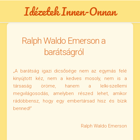
Skip
Idézetek Innen-Onnan
to
content
Ralph Waldo Emerson a
barátságról
„A barátság igazi dicsősége nem az egymás felé
kinyújtott kéz, nem a kedves mosoly, nem is a
társaság öröme, hanem a lelki-szellemi
megvilágosodás, amelyben részed lehet, amikor
rádöbbensz, hogy egy embertársad hisz és bízik
benned!”
Ralph Waldo Emerson