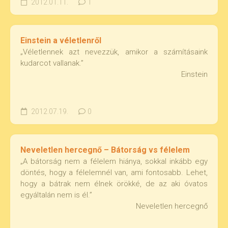
2012.01.11.
1
Einstein a véletlenről
„Véletlennek azt nevezzük, amikor a számításaink
kudarcot vallanak.”
Einstein
2012.07.19.
0
Neveletlen hercegnő – Bátorság vs félelem
„A bátorság nem a félelem hiánya, sokkal inkább egy
döntés, hogy a félelemnél van, ami fontosabb. Lehet,
hogy a bátrak nem élnek örökké, de az aki óvatos
egyáltalán nem is él.”
Neveletlen hercegnő