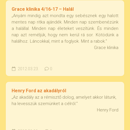
Grace klinika 4/16-17 – Halál
„Anyám mindig azt mondta egy sebésznek egy halott
mentes nap ritka ajándék. Minden nap szembenézünk
a halállal. Minden nap életeket veszítünk. És minden
nap azt reméljük, hogy nem kerül rá sor. Kötödünk a
halálhoz. Láncokkal, mint a foglyok. Mint a rabok.”
Grace klinika
2012.03.23.
0
Henry Ford az akadályról
„Az akadály az a rémisztő dolog, amelyet akkor látunk,
ha levesszük szemünket a célról.”
Henry Ford