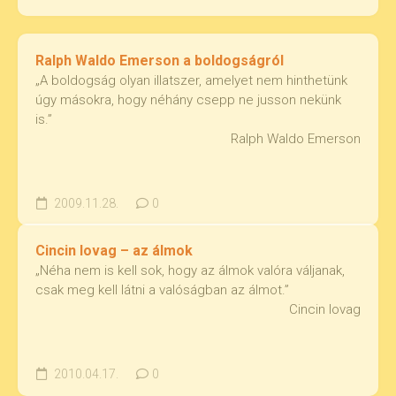
Ralph Waldo Emerson a boldogságról
„A boldogság olyan illatszer, amelyet nem hinthetünk
úgy másokra, hogy néhány csepp ne jusson nekünk
is.”
Ralph Waldo Emerson
2009.11.28.
0
Cincin lovag – az álmok
„Néha nem is kell sok, hogy az álmok valóra váljanak,
csak meg kell látni a valóságban az álmot.”
Cincin lovag
2010.04.17.
0