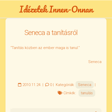
Skip
Idézetek Innen-Onnan
to
content
Seneca a tanításról
“Tanítás közben az ember maga is tanul.”
Seneca
2010.11.24.
|
0
|
Kategóriák:
Seneca
|
Címkék:
tanulás