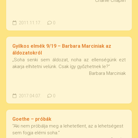
Charlie Chaplin
2011.11.17.
0
Gyilkos elmék 9/19 – Barbara Marciniak az
áldozatokról
„Soha senki sem áldozat, noha az ellenségünk ezt
akarja elhitetni velünk. Csak így győzhetnek le?”
Barbara Marciniak
2017.04.07.
0
Goethe – próbák
“Aki nem próbálja meg a lehetetlent, az a lehetségest
sem fogja elérni soha.”