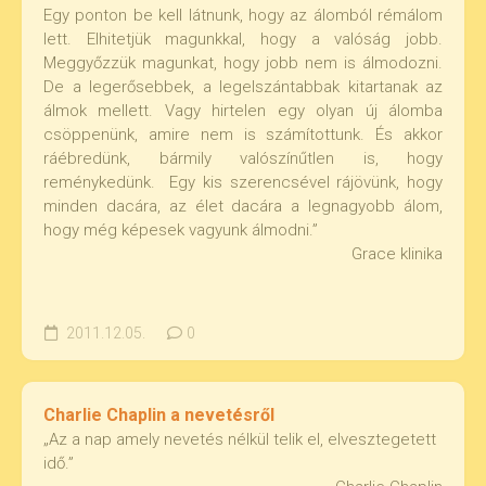
Egy ponton be kell látnunk, hogy az álomból rémálom
lett. Elhitetjük magunkkal, hogy a valóság jobb.
Meggyőzzük magunkat, hogy jobb nem is álmodozni.
De a legerősebbek, a legelszántabbak kitartanak az
álmok mellett. Vagy hirtelen egy olyan új álomba
csöppenünk, amire nem is számítottunk. És akkor
ráébredünk, bármily valószínűtlen is, hogy
reménykedünk. Egy kis szerencsével rájövünk, hogy
minden dacára, az élet dacára a legnagyobb álom,
hogy még képesek vagyunk álmodni.”
Grace klinika
2011.12.05.
0
Charlie Chaplin a nevetésről
„Az a nap amely nevetés nélkül telik el, elvesztegetett
idő.”