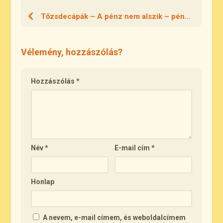
Tőzsdecápák – A pénz nem alszik – pénz vs idő
Vélemény, hozzászólás?
Hozzászólás
*
Név
*
E-mail cím
*
Honlap
A nevem, e-mail címem, és weboldalcímem