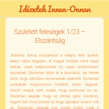
Skip
Idézetek Innen-Onnan
to
content
Született feleségek 1/23 –
Elszántság
„Különös dolog visszanézni a világra, látni azokat,
akiket hátra hagytam. A maguk módján mind olyan
bátrak, olyan határozottak és olyan rettenetesen
elszántak. Elszántan lépik át a küszöböt, de félnek
attól, hogy útközben lemeradnak valamiről. Elszántan
probálnak megszerezni mindent, amire vágynak.
Holott maguk sem tudják, hogy pontosan mi az.
Elszántan akarják, hogy az életük újból tökéletes
legyen bár most jönnek rá, hogy igazából sosem volt
az. Elszántan vágynak egy szebb jövőre, csak a