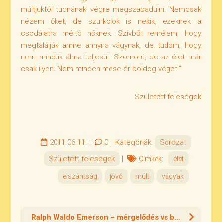
múltjuktól tudnának végre megszabadulni. Nemcsak
nézem őket, de szurkolok is nekik, ezeknek a
csodálatra méltó nőknek. Szívből remélem, hogy
megtalálják amire annyira vágynak, de tudom, hogy
nem mindük álma teljesül. Szomorú, de az élet már
csak ilyen. Nem minden mese ér boldog véget.”
Született feleségek
2011.06.11.
|
0
|
Kategóriák:
Sorozat
Született feleségek
|
Címkék:
élet
elszántság
jövő
múlt
vágyak
Ralph Waldo Emerson – mérgelődés vs boldogság