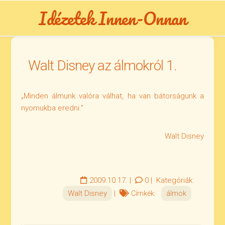
Skip
Idézetek Innen-Onnan
to
content
Walt Disney az álmokról 1.
„Minden álmunk valóra válhat, ha van bátorságunk a
nyomukba eredni.”
Walt Disney
2009.10.17.
|
0
|
Kategóriák:
Walt Disney
|
Címkék:
álmok