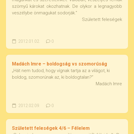
szörnyű károkat okozhatnak. De olykor a legnagyobb
veszélybe önmagukat sodorják.”
Született feleségek
2012.01.02.
0
Madách Imre – boldogság vs szomorúság
„Hát nem tudod, hogy vígnak tartja az a világot, ki
boldog, szomorúnak az, ki boldogtalan?”
Madách Imre
2012.02.09.
0
Született feleségek 4/6 – Félelem