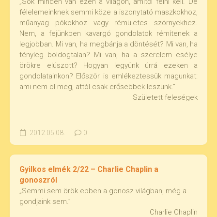
„Sok minden van ezen a világon, amitől félni kell. De
félelemeinknek semmi köze a iszonytató maszkokhoz,
műanyag pókokhoz vagy rémületes szörnyekhez.
Nem, a fejünkben kavargó gondolatok rémítenek a
legjobban. Mi van, ha megbánja a döntését? Mi van, ha
tényleg boldogtalan? Mi van, ha a szerelem esélye
örökre elúszott? Hogyan legyünk úrrá ezeken a
gondolatainkon? Először is emlékeztessük magunkat:
ami nem öl meg, attól csak erősebbek leszünk.”
Született feleségek
2012.05.08.
0
Gyilkos elmék 2/22 – Charlie Chaplin a
gonoszról
„Semmi sem örök ebben a gonosz világban, még a
gondjaink sem.”
Charlie Chaplin