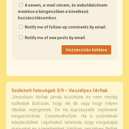
A nevem, e-mail címem, és weboldalcímem
mentése a böngészőben a következő
hozzászólásomhoz.
Notify me of follow-up comments by email.
Notify me of new posts by email.
Született feleségek 3/9 – Veszélyes férfiak
„Veszélyes férfiak járnak közöttünk és nem mindig
tudhatjuk biztosan, hogy kik ők vagy hogy milyen
titkokat rejtegetnek. De ha legrosszabb sejtéseink
beigazolódnak. Cselekedhetünk. Ha a szándékaik
lelepleződtek. Lépéseket tehetünk, hogy megvédjük
magunkat és szeretteinket. Valóban, veszélyes férfiak