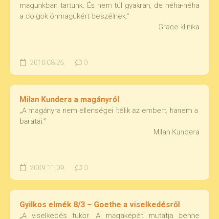
magunkban tartunk. És nem túl gyakran, de néha-néha
a dolgok önmagukért beszélnek.”
Grace klinika
2010.08.26.
0
Milan Kundera a magányról
„A magányra nem ellenségei ítélik az embert, hanem a
barátai.”
Milan Kundera
2009.11.09.
0
Gyilkos elmék 8/3 – Goethe a viselkedésről
„A viselkedés tükör. A magaképét mutatja benne