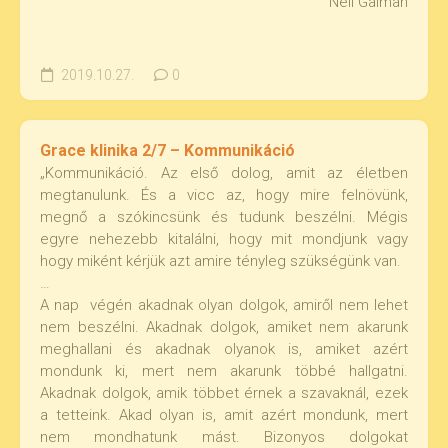
Neil Gaiman
2019.10.27.
0
Grace klinika 2/7 – Kommunikáció
„Kommunikáció. Az első dolog, amit az életben
megtanulunk. És a vicc az, hogy mire felnövünk,
megnő a szókincsünk és tudunk beszélni. Mégis
egyre nehezebb kitalálni, hogy mit mondjunk vagy
hogy miként kérjük azt amire tényleg szükségünk van.
…
A nap végén akadnak olyan dolgok, amiről nem lehet
nem beszélni. Akadnak dolgok, amiket nem akarunk
meghallani és akadnak olyanok is, amiket azért
mondunk ki, mert nem akarunk többé hallgatni.
Akadnak dolgok, amik többet érnek a szavaknál, ezek
a tetteink. Akad olyan is, amit azért mondunk, mert
nem mondhatunk mást. Bizonyos dolgokat