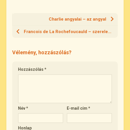
Charlie angyalai – az angyal
Francois de La Rochefoucauld – szerelem, szeretet, szakítás
Vélemény, hozzászólás?
Hozzászólás
*
Név
*
E-mail cím
*
Honlap