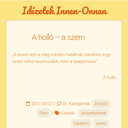
Skip
Idézetek Innen-Onnan
to
content
A holló – a szem
„A szem rejti a világ minden hatalmát, barátom, egy
szem néha hasznosabb, mint a tulajdonosa.”
A holló
2011.03.07.
|
0
|
Kategóriák:
A holló
Film
|
Címkék:
emberismeret
hatalom
szem