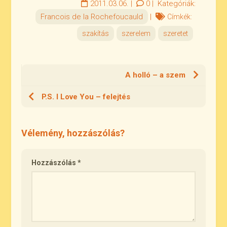
2011.03.06.
|
0
|
Kategóriák:
Francois de la Rochefoucauld
|
Címkék:
szakítás
szerelem
szeretet
A holló – a szem
P.S. I Love You – felejtés
Vélemény, hozzászólás?
Hozzászólás
*