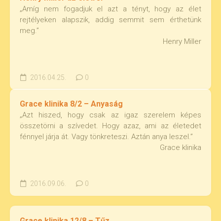
„Amíg nem fogadjuk el azt a tényt, hogy az élet
rejtélyeken alapszik, addig semmit sem érthetünk
meg.”
Henry Miller
2016.04.25.
0
Grace klinika 8/2 – Anyaság
„Azt hiszed, hogy csak az igaz szerelem képes
összetörni a szívedet. Hogy azaz, ami az életedet
fénnyel járja át. Vagy tönkreteszi. Aztán anya leszel.”
Grace klinika
2016.09.06.
0
Grace klinika 12/8 – Tűz