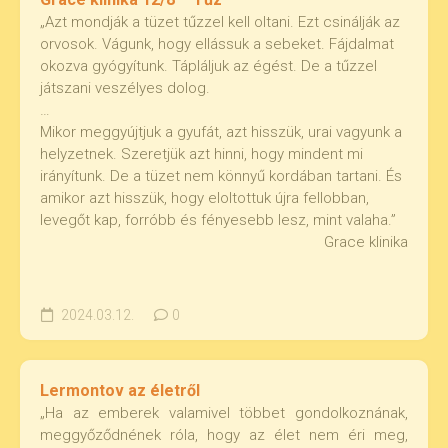
„Azt mondják a tüzet tűzzel kell oltani. Ezt csinálják az
orvosok. Vágunk, hogy ellássuk a sebeket. Fájdalmat
okozva gyógyítunk. Tápláljuk az égést. De a tűzzel
játszani veszélyes dolog.
…
Mikor meggyújtjuk a gyufát, azt hisszük, urai vagyunk a
helyzetnek. Szeretjük azt hinni, hogy mindent mi
irányítunk. De a tüzet nem könnyű kordában tartani. És
amikor azt hisszük, hogy eloltottuk újra fellobban,
levegőt kap, forróbb és fényesebb lesz, mint valaha.”
Grace klinika
2024.03.12.
0
Lermontov az életről
„Ha az emberek valamivel többet gondolkoznának,
meggyőződnének róla, hogy az élet nem éri meg,