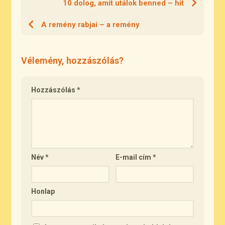
10 dolog, amit utálok benned – hit
A remény rabjai – a remény
Vélemény, hozzászólás?
Hozzászólás
*
Név
*
E-mail cím
*
Honlap