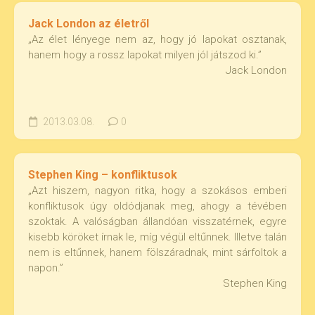
Jack London az életről
„Az élet lényege nem az, hogy jó lapokat osztanak,
hanem hogy a rossz lapokat milyen jól játszod ki.”
Jack London
2013.03.08.
0
Stephen King – konfliktusok
„Azt hiszem, nagyon ritka, hogy a szokásos emberi
konfliktusok úgy oldódjanak meg, ahogy a tévében
szoktak. A valóságban állandóan visszatérnek, egyre
kisebb köröket írnak le, míg végül eltűnnek. Illetve talán
nem is eltűnnek, hanem fölszáradnak, mint sárfoltok a
napon.”
Stephen King