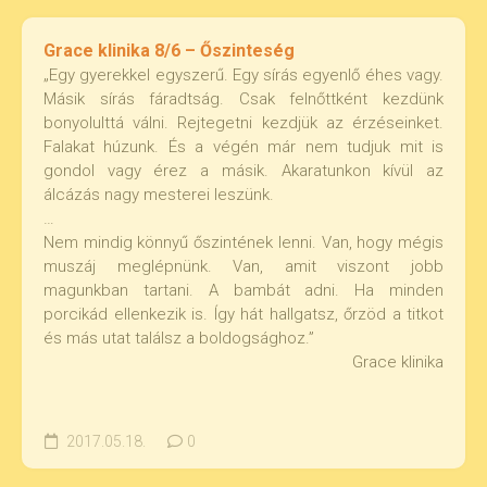
Grace klinika 8/6 – Őszinteség
„Egy gyerekkel egyszerű. Egy sírás egyenlő éhes vagy.
Másik sírás fáradtság. Csak felnőttként kezdünk
bonyolulttá válni. Rejtegetni kezdjük az érzéseinket.
Falakat húzunk. És a végén már nem tudjuk mit is
gondol vagy érez a másik. Akaratunkon kívül az
álcázás nagy mesterei leszünk.
…
Nem mindig könnyű őszintének lenni. Van, hogy mégis
muszáj meglépnünk. Van, amit viszont jobb
magunkban tartani. A bambát adni. Ha minden
porcikád ellenkezik is. Így hát hallgatsz, őrzöd a titkot
és más utat találsz a boldogsághoz.”
Grace klinika
2017.05.18.
0