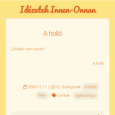
Skip
Idézetek Innen-Onnan
to
content
A holló
„Örökké nem eshet.”
A holló
2009.11.17.
|
0
|
Kategóriák:
A holló
Film
|
Címkék:
optimizmus