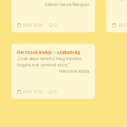
Gabriel Garcia Marquez
2009.10.24.
0
2021.
Harcosok klubja – szabadság
„Csak akkor tehetsz meg mindent,
hogyha már semmid sincs.”
Harcosok klubja
2009.10.30.
0