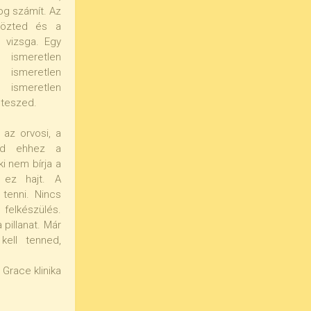
og számít. Az
közted és a
y vizsga. Egy
ismeretlen
smeretlen
 ismeretlen
 teszed.
 az orvosi, a
ind ehhez a
ki nem bírja a
t ez hajt. A
 tenni. Nincs
 felkészülés.
 pillanat. Már
kell tenned,
Grace klinika