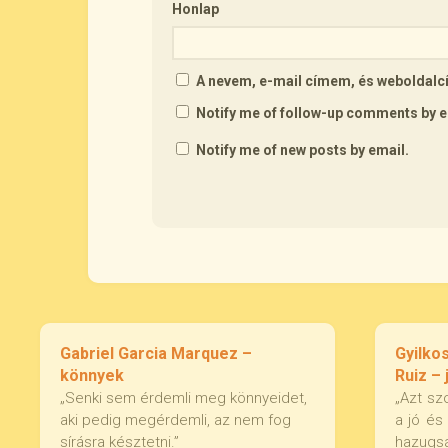
Honlap
A nevem, e-mail címem, és webolda
Notify me of follow-up comments by e
Notify me of new posts by email.
Gabriel Garcia Marquez –
Gyilko
könnyek
Ruiz – 
„Senki sem érdemli meg könnyeidet,
„Azt sz
aki pedig megérdemli, az nem fog
a jó és
sírásra késztetni.”
hazugsá