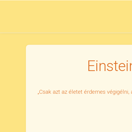
Skip
to
content
Einstein
„Csak azt az életet érdemes végigélni,