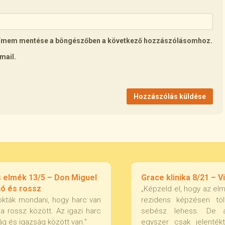
lcímem mentése a böngészőben a következő hozzászólásomhoz.
mail.
s elmék 13/5 – Don Miguel
Grace klinika 8/21 – V
jó és rossz
„Képzeld el, hogy az elm
okták mondani, hogy harc van
rezidens képzésen töl
 a rossz között. Az igazi harc
sebész lehess. De 
g és igazság között van.”
egyszer csak jelentékt