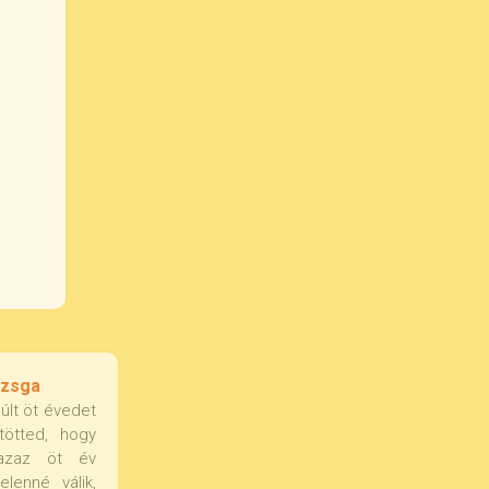
izsga
últ öt évedet
tötted, hogy
azaz öt év
elenné válik,