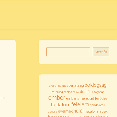
Keresés
boldogság
barátság
akarat
barátok
döntés
bátorság
család
célok
elfogadás
ember
ein
emberismeret
fejlődés
erő
félelem
fájdalom
gondolatok
halál
gyermek
hatalom
hibák
gonosz