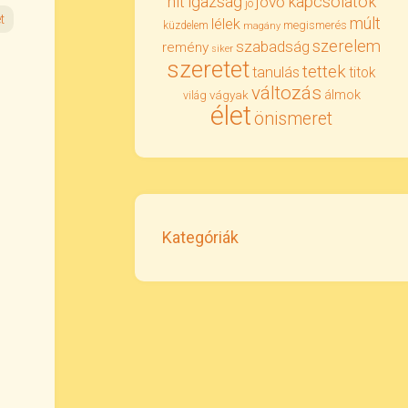
igazság
kapcsolatok
hit
jövő
jó
t
múlt
lélek
megismerés
küzdelem
magány
szerelem
szabadság
remény
siker
szeretet
tettek
tanulás
titok
változás
álmok
vágyak
világ
élet
önismeret
Kategóriák