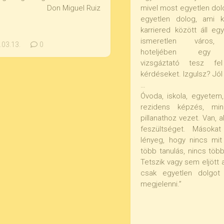
Don Miguel Ruiz
mivel most egyetlen dol
egyetlen dolog, ami 
karriered között áll eg
ismeretlen város, 
03.13.
0
hoteljében egy i
vizsgáztató tesz fel
kérdéseket. Izgulsz? Jól
…
Óvoda, iskola, egyetem,
rezidens képzés, m
pillanathoz vezet. Van, a
feszültséget. Másoka
lényeg, hogy nincs mit
több tanulás, nincs több
Tetszik vagy sem eljött a
csak egyetlen dolgot 
megjelenni.”