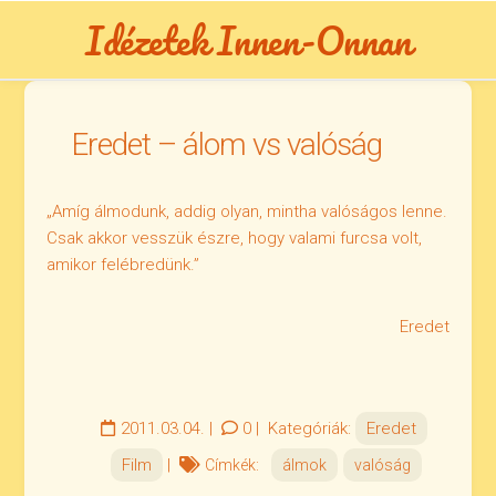
Skip
Idézetek Innen-Onnan
to
content
Eredet – álom vs valóság
„Amíg álmodunk, addig olyan, mintha valóságos lenne.
Csak akkor vesszük észre, hogy valami furcsa volt,
amikor felébredünk.”
Eredet
2011.03.04.
|
0
|
Kategóriák:
Eredet
Film
|
Címkék:
álmok
valóság