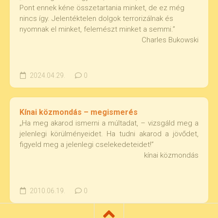
Pont ennek kéne összetartania minket, de ez még
nincs így. Jelentéktelen dolgok terrorizálnak és
nyomnak el minket, felemészt minket a semmi.”
Charles Bukowski
2024.04.29.
0
Kínai közmondás – megismerés
„Ha meg akarod ismerni a múltadat, – vizsgáld meg a
jelenlegi körülményeidet. Ha tudni akarod a jövődet,
figyeld meg a jelenlegi cselekedeteidet!”
kínai közmondás
2010.06.19.
0