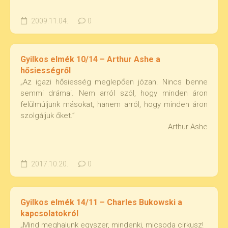
2009.11.04.
0
Gyilkos elmék 10/14 – Arthur Ashe a
hősiességről
„Az igazi hősiesség meglepően józan. Nincs benne
semmi drámai. Nem arról szól, hogy minden áron
felülmúljunk másokat, hanem arról, hogy minden áron
szolgáljuk őket.”
Arthur Ashe
2017.10.20.
0
Gyilkos elmék 14/11 – Charles Bukowski a
kapcsolatokról
„Mind meghalunk egyszer, mindenki, micsoda cirkusz!