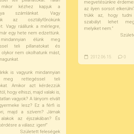
ssel teli pillanatokat. Talán
megvetésünkre érdemes
, mikor kézhez kapjuk a
az ilyen sorsot elkerüln
kártya számlánkat. Vagy
trükk az, hogy tudni 
tjuk az osztályfőnökünk
szabályt lehet me
t. Vagy ráállunk a mérlegre,
melyiket nem.”
már egy hete nem edzettünk.
Szület
 mindannyian élünk meg
éssel teli pillanatokat és
 olykor nem okolhatunk mást,
2012.06.15.
0
magunkat.
árkik is vagyunk mindannyian
 meg rettegéssel teli
tokat. Amikor azt kérdezzük
l, hogy elhiszi, majd valaki is,
tatlan vagyok? A lányom elvált
gyermeke lesz? Ez a férfi is
öri, majd a szívem? Járnak
alakok az éjszakában? És
érdésre a válasz: igen!”
Született feleségek