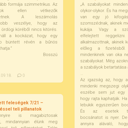
tább formája szimmetrikus. Az
„A szabályokat minde
lanok ellen vétkezők
olykor-olykor. És ha meg
zetnek. A leszámolás
van egy jó kifogá
gyobb veszélye, hogy az
szomszédnak, akinek me
 ördögi köréből nincs kitörés.
kukája. Vagy a szö
náll a kockázat, hogy egy
elfelejtett reggeliz
b büntett révén a bűnös
alkalmazottnak, akinek k
atja.”
előleg a fizetésből
Bosszú
mindenkinek van oka n
szabályokat. Még azokna
a szabályok betartatása 
…
09.18.
0
Az igazság az, hogy a
mindenki megszegi olyk
eszébe sem jut egy 
hogy rajta kaphatják. H
ett feleségek 7/21 –
lebukik egyszerűen boc
ssel teli pillanatok
És az esetek tö
ennyire is magabiztosak
bocsánatot is nyer. De
k, mindannyian élünk meg
annyira alávaló, ho