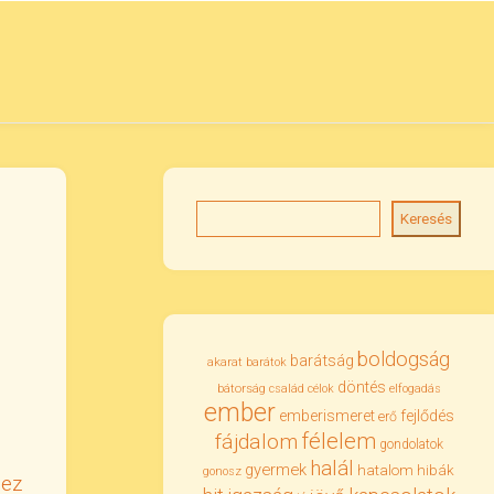
Keresés
boldogság
barátság
akarat
barátok
döntés
bátorság
család
célok
elfogadás
ember
emberismeret
fejlődés
erő
félelem
fájdalom
gondolatok
halál
gyermek
hatalom
hibák
gonosz
uez