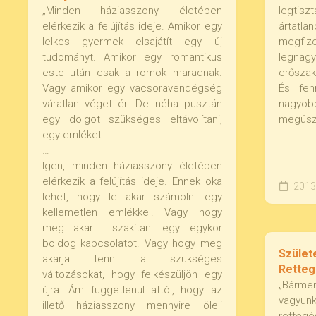
„Minden háziasszony életében
legtisz
elérkezik a felújítás ideje. Amikor egy
ártat
lelkes gyermek elsajátít egy új
megfi
tudományt. Amikor egy romantikus
legna
este után csak a romok maradnak.
erőszak
Vagy amikor egy vacsoravendégség
És fen
váratlan véget ér. De néha pusztán
nagyob
egy dolgot szükséges eltávolítani,
megúszh
egy emléket.
…
Igen, minden háziasszony életében
elérkezik a felújítás ideje. Ennek oka
2013.
lehet, hogy le akar számolni egy
kellemetlen emlékkel. Vagy hogy
meg akar szakítani egy egykor
boldog kapcsolatot. Vagy hogy meg
Szület
akarja tenni a szükséges
Rettegé
változásokat, hogy felkészüljön egy
„Bárm
újra. Ám függetlenül attól, hogy az
vagyun
illető háziasszony mennyire öleli