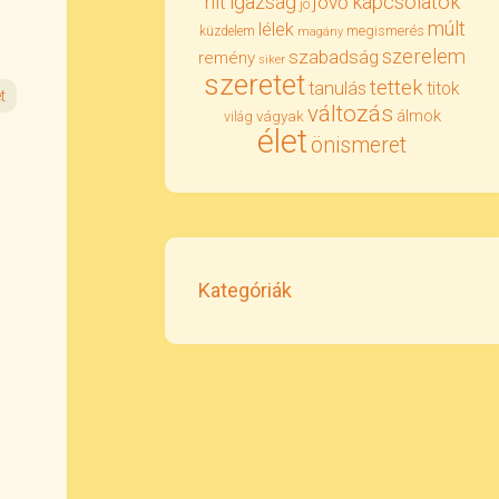
igazság
kapcsolatok
hit
jövő
jó
múlt
lélek
megismerés
küzdelem
magány
szerelem
szabadság
remény
siker
szeretet
tettek
tanulás
titok
t
változás
álmok
vágyak
világ
élet
önismeret
Kategóriák