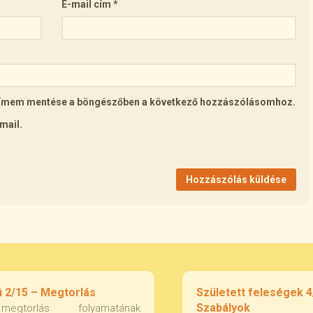
E-mail cím
*
lcímem mentése a böngészőben a következő hozzászólásomhoz.
mail.
 2/15 – Megtorlás
Született feleségek 4
Szabályok
gtorlás folyamatának