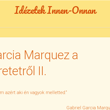
Idézetek Innen-Onnan
arcia Marquez a
etetről II.
em azért aki én vagyok melletted.”
Gabriel Garcia Marq