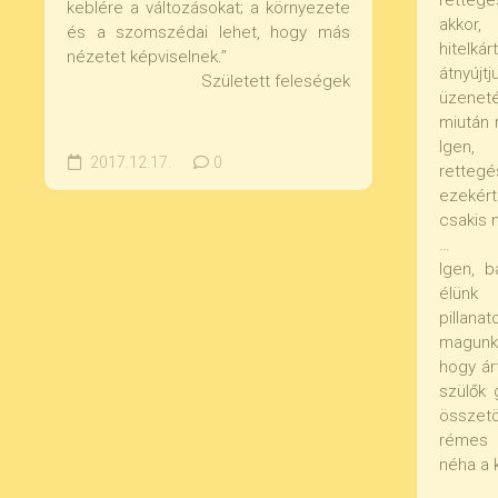
rettegé
keblére a változásokat; a környezete
akkor
és a szomszédai lehet, hogy más
hitel
nézetet képviselnek.”
átnyúj
Született feleségek
üzeneté
miután 
Igen,
2017.12.17.
0
retteg
ezekért
csakis 
…
Igen, b
élünk
pillana
magunktó
hogy ár
szülők 
összet
rémes 
néha a k