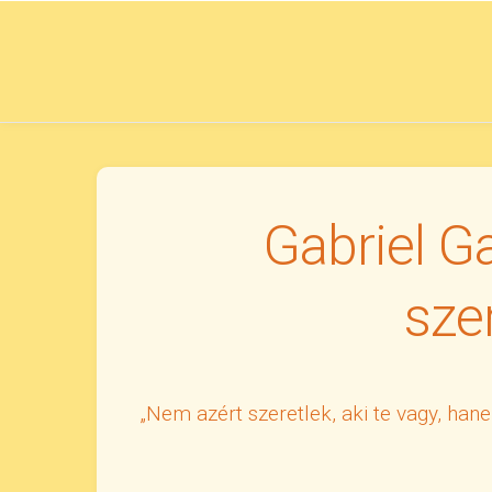
Skip
to
content
Gabriel G
szer
„Nem azért szeretlek, aki te vagy, han