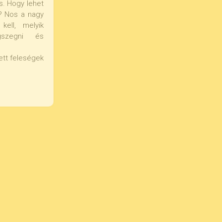
. Hogy lehet
i? Nos a nagy
kell, melyik
gszegni és
ett feleségek