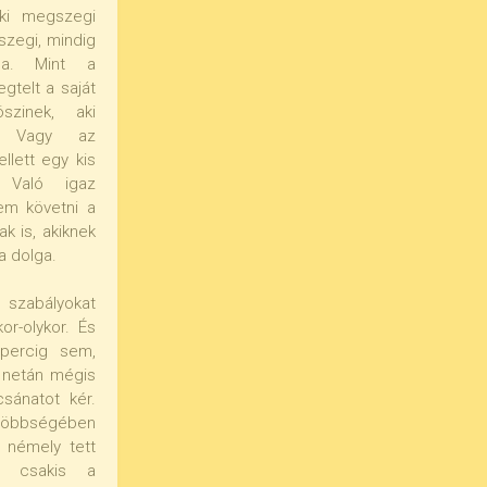
nki megszegi
szegi, mindig
sa. Mint a
gtelt a saját
szinek, aki
ni. Vagy az
ellett egy kis
. Való igaz
em követni a
k is, akiknek
a dolga.
 szabályokat
or-olykor. És
percig sem,
a netán mégis
sánatot kér.
bbségében
 némely tett
gy csakis a