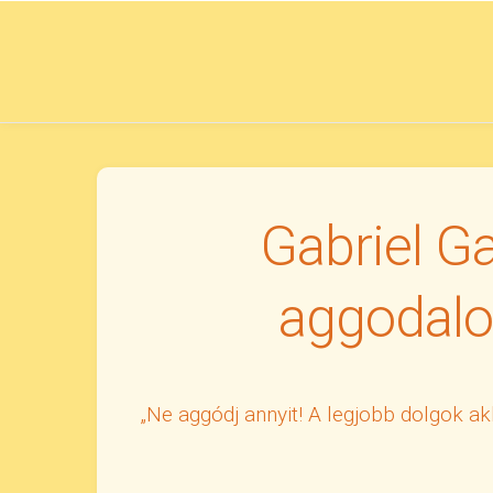
Skip
to
content
Gabriel G
aggodalo
„Ne aggódj annyit! A legjobb dolgok a