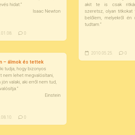
evés hidat.”
akit te is csak ritk
Isaac Newton
szeretsz, olyan titkokat
belőlem, melyekről é
tudtam.”
01.08.
0
2010.05.25.
0
n – álmok és tettek
ki tudja, hogy bizonyos
t nem lehet megvalósítani,
ön valaki, aki erről nem tud,
alósítja.”
Einstein
08.10.
0