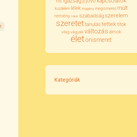
igazság
kapcsolatok
hit
jövő
jó
múlt
lélek
megismerés
küzdelem
magány
szerelem
szabadság
remény
siker
szeretet
tettek
tanulás
titok
t
változás
álmok
vágyak
világ
élet
önismeret
Kategóriák