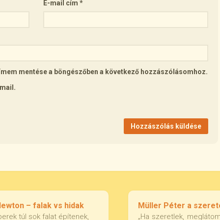
E-mail cím
*
lcímem mentése a böngészőben a következő hozzászólásomhoz.
mail.
Newton – falak vs hidak
Müller Péter a szeret
erek túl sok falat építenek,
„Ha szeretlek, megláto