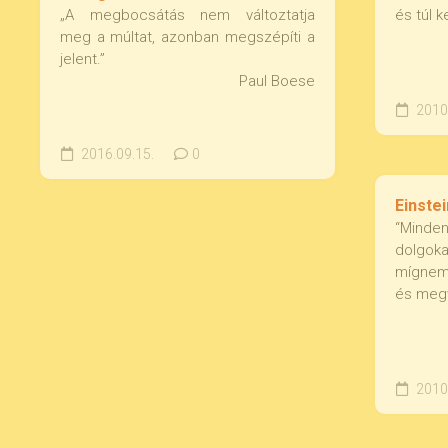
„A megbocsátás nem változtatja
és túl k
meg a múltat, azonban megszépíti a
jelent.”
Paul Boese
2010.
2016.09.15.
0
Einstei
“Minden
dolgoka
mígnem j
és megv
2010.