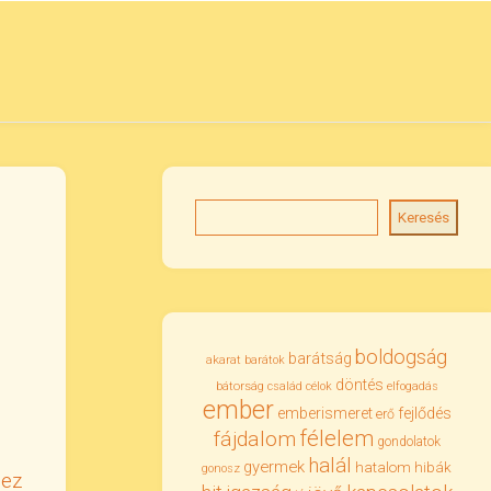
Keresés
boldogság
barátság
akarat
barátok
döntés
bátorság
család
célok
elfogadás
ember
emberismeret
fejlődés
erő
félelem
fájdalom
gondolatok
halál
gyermek
hatalom
hibák
gonosz
uez