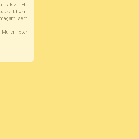
án látsz. Ha
 tudsz kihozni
n magam sem
Müller Péter