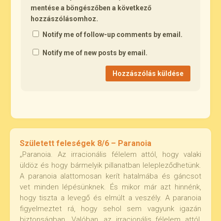
mentése a böngészőben a következő
hozzászólásomhoz.
Notify me of follow-up comments by email.
Notify me of new posts by email.
Született feleségek 8/6 – Paranoia
„Paranoia. Az irracionális félelem attól, hogy valaki
üldöz és hogy bármelyik pillanatban lelepleződhetünk.
A paranoia alattomosan kerít hatalmába és gáncsot
vet minden lépésünknek. És mikor már azt hinnénk,
hogy tiszta a levegő és elmúlt a veszély. A paranoia
figyelmeztet rá, hogy sehol sem vagyunk igazán
biztonságban. Valóban, az irracionális félelem attól,