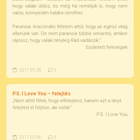
hogy valaki üldöz, és még ha reméljük is, hogy nem
valós, könnyedén halálra rémíthet.
…
Paranoia. Irracionális félelem attól, hogy az egész világ
ellenünk van. De nem paranoia többé onnantól, amikor
rájössz, hogy valaki tényleg Rád vadászik.”
Született feleségek
2017.09.28.
0
P.S. I Love You – felejtés
„Nem attól félek, hogy elfelejtesz, hanem azt a lányt
felejted el folyton, aki voltál.”
P.S. I Love You
2011.03.06.
0