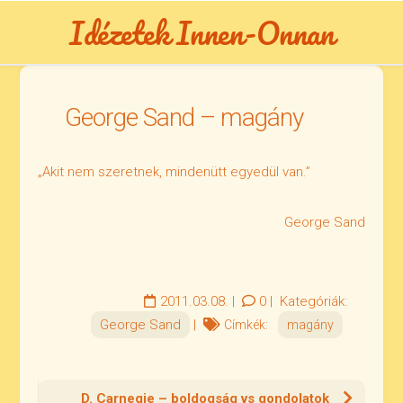
Skip
Idézetek Innen-Onnan
to
content
George Sand – magány
„Akit nem szeretnek, mindenütt egyedül van.”
George Sand
2011.03.08.
|
0
|
Kategóriák:
George Sand
|
Címkék:
magány
D. Carnegie – boldogság vs gondolatok