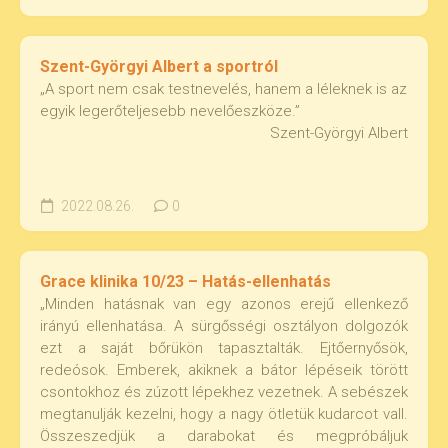
Szent-Györgyi Albert a sportról
„A sport nem csak testnevelés, hanem a léleknek is az
egyik legerőteljesebb nevelőeszköze.”
Szent-Györgyi Albert
2022.08.26.
0
Grace klinika 10/23 – Hatás-ellenhatás
„Minden hatásnak van egy azonos erejű ellenkező
irányú ellenhatása. A sürgősségi osztályon dolgozók
ezt a saját bőrükön tapasztalták. Ejtőernyősök,
redeósok. Emberek, akiknek a bátor lépéseik törött
csontokhoz és zúzott lépekhez vezetnek. A sebészek
megtanulják kezelni, hogy a nagy ötletük kudarcot vall.
Összeszedjük a darabokat és megpróbáljuk