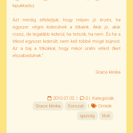
kipukkadsz.
…
Azt mindig elfelejtjük, hogy milyen jó érzés, ha
egyszer végre kiderülnek a titkaink. Akár jó, akár
rossz, de legalább kiderül, ha tetszik, ha nem. És ha a
titkod egyszer kiderült, nem kell többé mögé bújnod.
Az a baj a titkokkal, hogy mikor uralni véled őket
elszabadulnak.”
Grace klinika
2010.07.02.
|
0
|
Kategóriák:
Grace klinika
Sorozat
|
Címkék:
igazság
titok