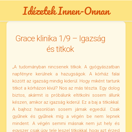
Skip
Idézetek Innen-Onnan
to
content
Grace klinika 1/9 – Igazság
és titkok
„A tudományban nincsenek titkok. A gyógyászatban
napfényre kerülnek a hazugságok. A kórház falai
között az igazság mindig kiderül. Hogy miként tartunk
titkot a kórházon kívül? Nos az más tészta. Egy dolog
biztos, akármit is próbálunk eltitkolni sosem állunk
készen, amikor az igazság kiderül. Ez a baj a titkokkal.
A bajhoz hasonlóan sosem járnak egyedül. Csak
gyűlnek és gyűlnek míg a végén be nem lepnek
mindent. A végén semmi másnak nem jut hely és
egyszer csak úgy tele leszel titkokkal, hogy azt érzed