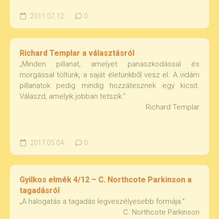
2011.07.12.
0
Richard Templar a választásról
„Minden pillanat, amelyet panaszkodással és
morgással töltünk, a saját életünkből vesz el. A vidám
pillanatok pedig mindig hozzátesznek egy kicsit.
Válaszd, amelyik jobban tetszik.”
Richard Templar
2017.05.04.
0
Gyilkos elmék 4/12 – C. Northcote Parkinson a
tagadásról
„A halogatás a tagadás legveszélyesebb formája.”
C. Northcote Parkinson