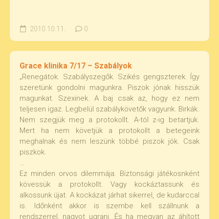
2010.10.11.
0
Grace klinika 7/17 – Szabályok
„Renegátok. Szabályszegők. Szikés gengszterek. Így
szeretünk gondolni magunkra. Piszok jónak hisszük
magunkat. Szexinek. A baj csak az, hogy ez nem
teljesen igaz. Legbelül szabálykövetők vagyunk. Birkák.
Nem szegjük meg a protokollt. A-tól z-ig betartjuk.
Mert ha nem követjük a protokollt a betegeink
meghalnak és nem leszünk többé piszok jók. Csak
piszkok.
…
Ez minden orvos dilemmája. Biztonsági játékosnként
kövessük a protokollt. Vagy kockáztassunk és
alkossunk újat. A kockázat járhat sikerrel, de kudarccal
is. Időnként akkor is szembe kell szállnunk a
rendszerrel, nagyot ugrani. És ha megvan az áhított