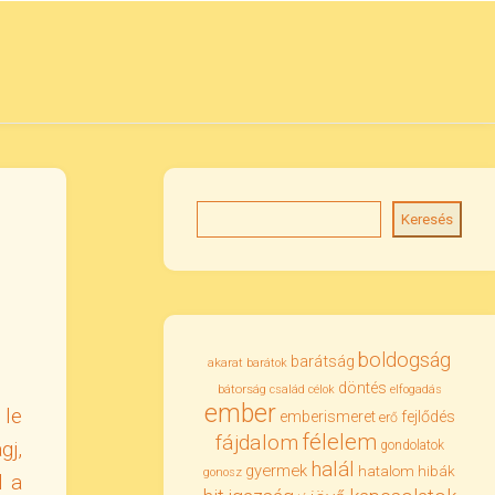
Keresés
boldogság
barátság
akarat
barátok
döntés
bátorság
család
célok
elfogadás
ember
 le
emberismeret
fejlődés
erő
félelem
fájdalom
gj,
gondolatok
halál
gyermek
hatalom
hibák
gonosz
l a