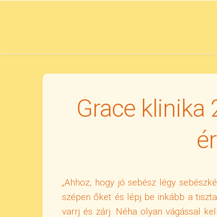
Skip
to
content
Grace klinika
é
„Ahhoz, hogy jó sebész légy sebészké
szépen őket és lépj be inkább a tiszta,
varrj és zárj. Néha olyan vágással k