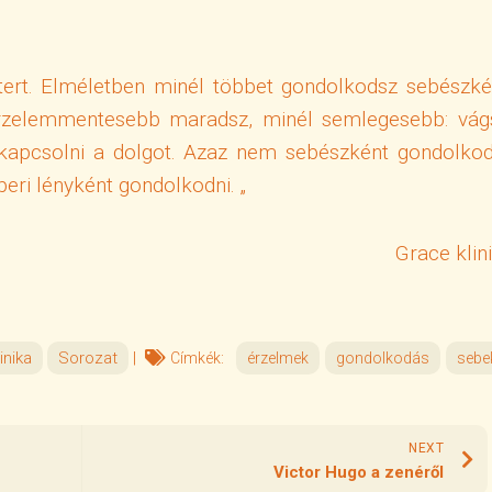
tert. Elméletben minél többet gondolkodsz sebészké
rzelemmentesebb maradsz, minél semlegesebb: vág
ikapcsolni a dolgot. Azaz nem sebészként gondolkod
eri lényként gondolkodni. „
Grace klin
inika
Sorozat
|
Címkék:
érzelmek
gondolkodás
sebe
NEXT
Victor Hugo a zenéről