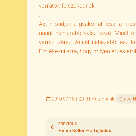
varratok felszakadnak.
…
Azt mondják a gyakorlat teszi a mes
annál hamarabb válsz azzá. Minél é
varrsz, zársz. Annál nehezebb lesz k
Emlékezni arra, hogy milyen érzés emb
2010.07.16.
|
0
|
Kategóriák:
Grace kl
PREVIOUS
Helen Keller – a fejlődés