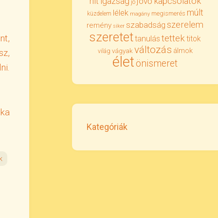
igazság
kapcsolatok
hit
jövő
jó
múlt
lélek
megismerés
küzdelem
magány
szerelem
szabadság
remény
siker
szeretet
nt,
tettek
tanulás
titok
változás
álmok
sz,
vágyak
világ
élet
önismeret
ni.
ika
Kategóriák
k