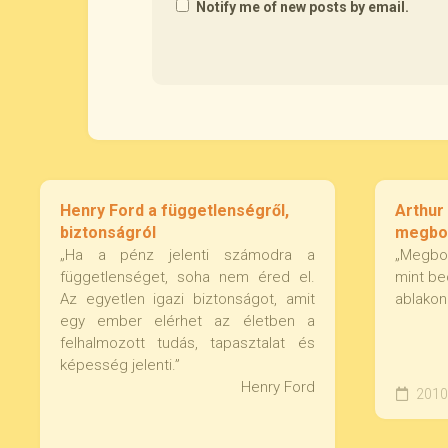
Notify me of new posts by email.
Henry Ford a függetlenségről,
Arthur
biztonságról
megboc
„Ha a pénz jelenti számodra a
„Megboc
függetlenséget, soha nem éred el.
mint be
Az egyetlen igazi biztonságot, amit
ablakon 
egy ember elérhet az életben a
felhalmozott tudás, tapasztalat és
képesség jelenti.”
Henry Ford
2010.