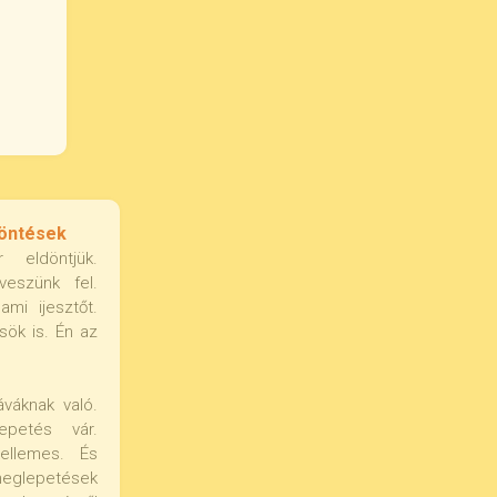
Döntések
r eldöntjük.
veszünk fel.
ami ijesztőt.
sök is. Én az
váknak való.
epetés vár.
ellemes. És
meglepetések