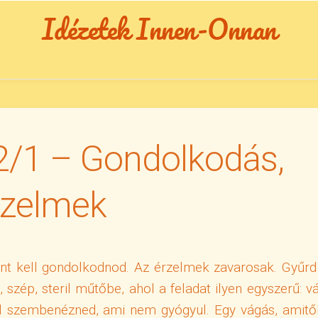
Idézetek Innen-Onnan
 2/1 – Gondolkodás,
rzelmek
nt kell gondolkodnod. Az érzelmek zavarosak. Gyűrd
 szép, steril műtőbe, ahol a feladat ilyen egyszerű: vá
ell szembenézned, ami nem gyógyul. Egy vágás, amitő