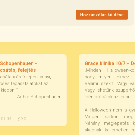
 Schopenhauer –
Grace klinika 10/7 – 
sátás, felejtés
„Minden Halloween-ko
sátani és felejteni annyi,
hogy milyen jelmezt 
cses tapasztalatokat az
Valami szexit. Vagy val
kidobni.”
Vagy lehetünk szuperhő
Arthur Schopenhauer
idén próbálok az lenni.
…
A Halloween nem a gyá
Minden sarkon megl
01.04.
0
Néhány meglepetés k
akadnak kellemetlen 