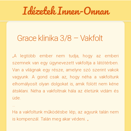
Skip
Idézetek Innen-Onnan
to
content
Grace klinika 3/8 – Vakfolt
„A legtöbb ember nem tudja, hogy az emberi
szemnek van egy úgynevezett vakfoltja a látótérben.
Van a világnak egy része, amelyre szó szerint vakok
vagyunk. A gond csak az, hogy néha a vakfoltunk
elhomályosít olyan dolgokat is, amik fölött nem kéne
átsiklani. Néha a vakfoltnak hála az életünk vidám és
üde.
…
Ha a vakfoltunk működésbe lép, az agyunk talán nem
is kompenzál. Talán meg akar védeni. „