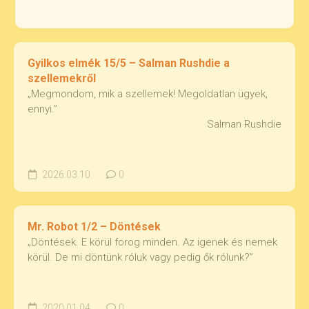
Gyilkos elmék 15/5 – Salman Rushdie a
szellemekről
„Megmondom, mik a szellemek! Megoldatlan ügyek,
ennyi.”
Salman Rushdie
2026.03.10.
0
Mr. Robot 1/2 – Döntések
„Döntések. E körül forog minden. Az igenek és nemek
körül. De mi döntünk róluk vagy pedig ők rólunk?”
2020.01.04.
0