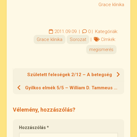
Grace klinika
2011.09.09.
|
0
|
Kategóriák:
Grace klinika
Sorozat
|
Címkék:
megismerés
Született feleségek 2/12 – A betegség
Gyilkos elmék 5/5 – William D. Tammeus az emberi természet megértéséről
Vélemény, hozzászólás?
Hozzászólás
*