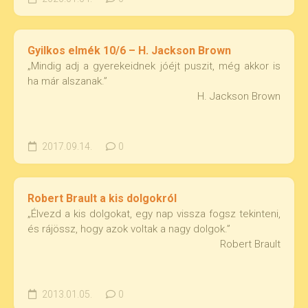
Gyilkos elmék 10/6 – H. Jackson Brown
„Mindig adj a gyerekeidnek jóéjt puszit, még akkor is
ha már alszanak.”
H. Jackson Brown
2017.09.14.
0
Robert Brault a kis dolgokról
„Élvezd a kis dolgokat, egy nap vissza fogsz tekinteni,
és rájössz, hogy azok voltak a nagy dolgok.”
Robert Brault
2013.01.05.
0