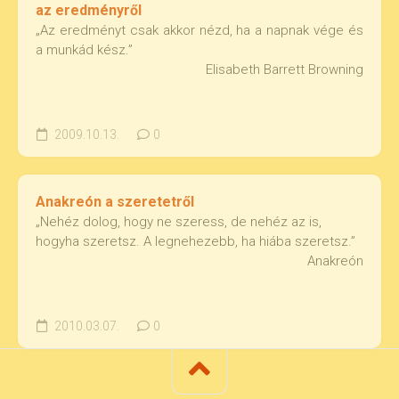
az eredményről
„Az eredményt csak akkor nézd, ha a napnak vége és
a munkád kész.”
Elisabeth Barrett Browning
2009.10.13.
0
Anakreón a szeretetről
„Nehéz dolog, hogy ne szeress, de nehéz az is,
hogyha szeretsz. A legnehezebb, ha hiába szeretsz.”
Anakreón
2010.03.07.
0