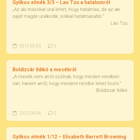
Gyilkos elmék 3/3 – Lao Tzu a hatalomról
„Az aki másokat ural lehet, hogy hatalmas; de az aki
saját magán uralkodik, sokkal hatalmasabb.”
Lao Tzu
2010.05.03.
0
Boldizsár Ildikó a mesékről
„A mesék nem arról szólnak, hogy minden rendben
van, hanem arról, hogy mindent rendbe lehet hozni.”
Boldizsár Ildikó
2023.08.04.
0
Gyilkos elmék 1/12 – Elisabeth Barrett Browning