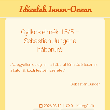
Skip
Idézetek Innen-Onnan
to
content
Gyilkos elmék 15/5 –
Sebastian Junger a
háborúról
„Az egyetlen dolog, ami a háborút tűrhetővé teszi, az
a katonák közti testvéri szeretet.”
Sebastian Junger
2026.03.10.
|
0
|
Kategóriák: