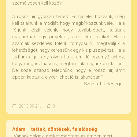
személyesen kell közölni.
…
A rossz hír gyorsan terjed. És ha elér hozzánk, meg
kell találnunk a módját, hogy megbírkozzunk vele. Ha a
férjünk közli velünk, hogy továbblépett, találunk
magunknak egy projektet, ami leköt minket. Ha a
számlák kezdenek fölénk tornyosulni, megtaláljuk a
lehetőségét, hogy keressünk egy kis plusz pénzt. Ha a
tudtunkra jut egy olyan titok, ami túl szörnyű ahhoz,
hogy megoszthassuk, megtanuljuk magunkban tartani.
De sose szabad felednünk, hogy a rossz hír, amit
éppen kaptunk, olykor lehet jó is, álruhában.”
Született feleségek
2013.09.21.
0
Adam – tettek, döntések, felelősség
„Vannak dolgok, amiket megtesz az ember, mert