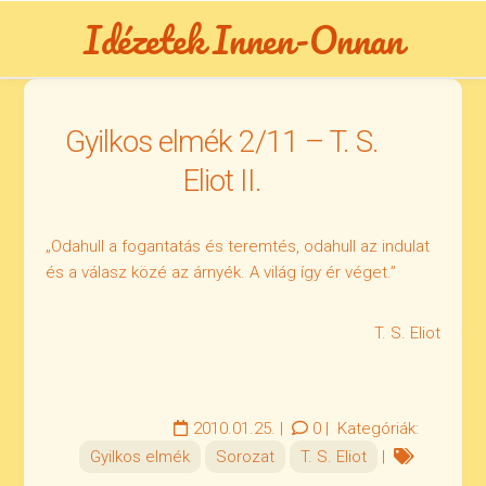
Skip
Idézetek Innen-Onnan
to
content
Gyilkos elmék 2/11 – T. S.
Eliot II.
„Odahull a fogantatás és teremtés, odahull az indulat
és a válasz közé az árnyék. A világ így ér véget.”
T. S. Eliot
2010.01.25.
|
0
|
Kategóriák:
Gyilkos elmék
Sorozat
T. S. Eliot
|