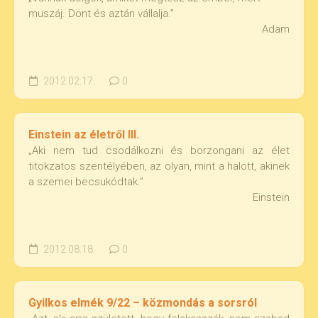
muszáj. Dönt és aztán vállalja.”
Adam
2012.02.17.
0
Einstein az életről III.
„Aki nem tud csodálkozni és borzongani az élet
titokzatos szentélyében, az olyan, mint a halott, akinek
a szemei becsukódtak.”
Einstein
2012.08.18.
0
Gyilkos elmék 9/22 – közmondás a sorsról