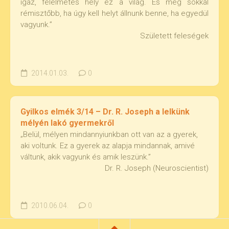
igaz, félelmetes hely ez a világ. És még sokkal
rémisztőbb, ha úgy kell helyt állnunk benne, ha egyedül
vagyunk.”
Született feleségek
2014.01.03.
0
Gyilkos elmék 3/14 – Dr. R. Joseph a lelkünk
mélyén lakó gyermekről
„Belül, mélyen mindannyiunkban ott van az a gyerek,
aki voltunk. Ez a gyerek az alapja mindannak, amivé
váltunk, akik vagyunk és amik leszünk.”
Dr. R. Joseph (Neuroscientist)
2010.06.04.
0