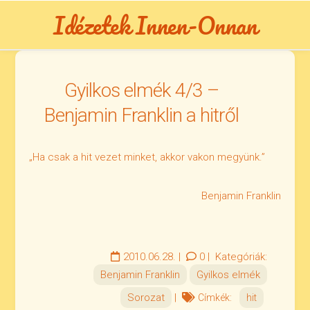
Skip
Idézetek Innen-Onnan
to
content
Gyilkos elmék 4/3 –
Benjamin Franklin a hitről
„Ha csak a hit vezet minket, akkor vakon megyünk.”
Benjamin Franklin
2010.06.28.
|
0
|
Kategóriák:
Benjamin Franklin
Gyilkos elmék
Sorozat
|
Címkék:
hit