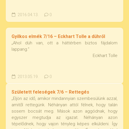
2016.04.13.
0
Gyilkos elmék 7/16 – Eckhart Tolle a dühről
„Ahol düh van, ott a háttérben biztos fájdalom
lappang.”
Eckhart Tolle
2013.05.19.
0
Született feleségek 7/6 – Rettegés
„Eljön az idő, amikor mindannyian szembesülünk azzal,
amitől rettegünk. Néhányan attól félnek, hogy talán
sosem bocsát meg. Mások azon aggódnak, hogy
egyszer megtudja az igazat. Néhányan azon
tépelődnek, hogy vajon tényleg képes elküldeni. Így