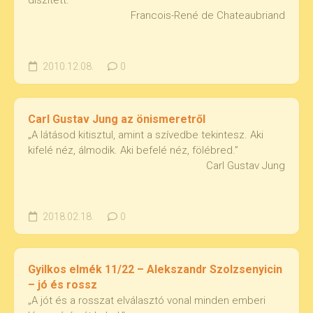
díszített.”
Francois-René de Chateaubriand
2010.12.08.
0
Carl Gustav Jung az önismeretről
„A látásod kitisztul, amint a szívedbe tekintesz. Aki
kifelé néz, álmodik. Aki befelé néz, fölébred.”
Carl Gustav Jung
2018.02.18.
0
Gyilkos elmék 11/22 – Alekszandr Szolzsenyicin
– jó és rossz
„A jót és a rosszat elválasztó vonal minden emberi