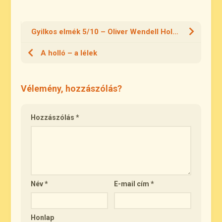
Gyilkos elmék 5/10 – Oliver Wendell Holmes az otthonról
A holló – a lélek
Vélemény, hozzászólás?
Hozzászólás
*
Név
*
E-mail cím
*
Honlap