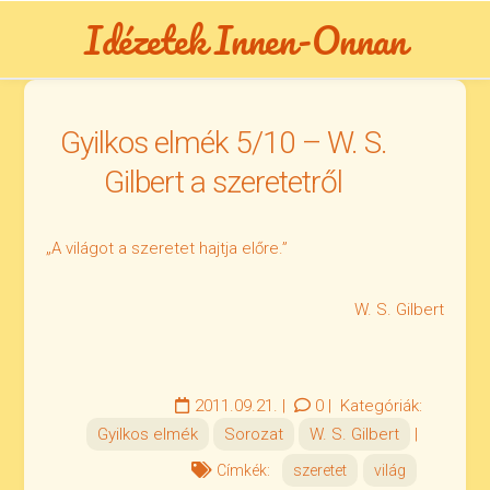
Skip
Idézetek Innen-Onnan
to
content
Gyilkos elmék 5/10 – W. S.
Gilbert a szeretetről
„A világot a szeretet hajtja előre.”
W. S. Gilbert
2011.09.21.
|
0
|
Kategóriák:
Gyilkos elmék
Sorozat
W. S. Gilbert
|
Címkék:
szeretet
világ