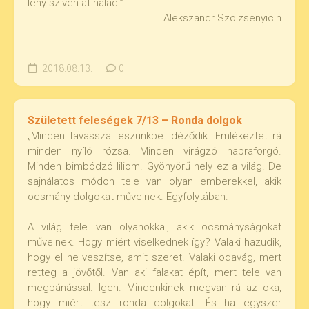
lény szívén át halad.”
Alekszandr Szolzsenyicin
2018.08.13.
0
Született feleségek 7/13 – Ronda dolgok
„Minden tavasszal eszünkbe idéződik. Emlékeztet rá
minden nyíló rózsa. Minden virágzó napraforgó.
Minden bimbódzó liliom. Gyönyörű hely ez a világ. De
sajnálatos módon tele van olyan emberekkel, akik
ocsmány dolgokat művelnek. Egyfolytában.
…
A világ tele van olyanokkal, akik ocsmányságokat
művelnek. Hogy miért viselkednek így? Valaki hazudik,
hogy el ne veszítse, amit szeret. Valaki odavág, mert
retteg a jövőtől. Van aki falakat épít, mert tele van
megbánással. Igen. Mindenkinek megvan rá az oka,
hogy miért tesz ronda dolgokat. És ha egyszer