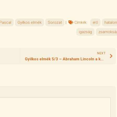
 Pascal
Gyilkos elmék
Sorozat
|
Címkék:
erő
hatalo
igazság
zsarnoksá
NEXT
Gyilkos elmék 5/3 – Abraham Lincoln a könyörületről