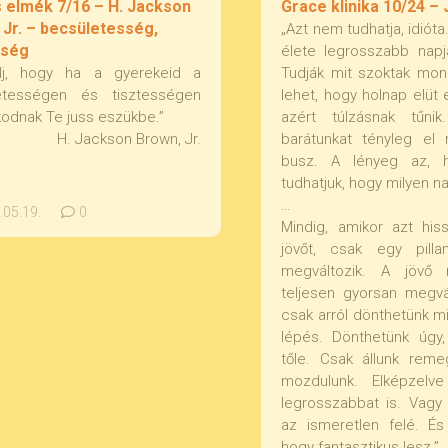
s elmék 7/16 – H. Jackson
Grace klinika 10/24 –
 Jr. – becsületesség,
„Azt nem tudhatja, idióta
sség
élete legrosszabb napj
lj, hogy ha a gyerekeid a
Tudják mit szoktak mond
etességen és tisztességen
lehet, hogy holnap elüt
odnak Te juss eszükbe.”
azért túlzásnak tűni
H. Jackson Brown, Jr.
barátunkat tényleg el
busz. A lényeg az,
tudhatjuk, hogy milyen na
…
05.19.
0
Mindig, amikor azt hiss
jövőt, csak egy pilla
megváltozik. A jövő
teljesen gyorsan megvá
csak arról dönthetünk m
lépés. Dönthetünk úgy,
tőle. Csak állunk re
mozdulunk. Elképzel
legrosszabbat is. Vagy 
az ismeretlen felé. És
hogy fantasztikus lesz.”