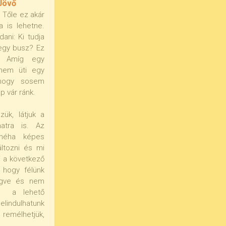
 Jövő
. Tőle ez akár
a is lehetne.
ani: Ki tudja
 egy busz? Ez
k. Amíg egy
 nem üti egy
 hogy sosem
p vár ránk.
zük, látjuk a
natra is. Az
 néha képes
ltozni és mi
i a következő
 hogy félünk
megve és nem
ve a lehető
elindulhatunk
 remélhetjük,