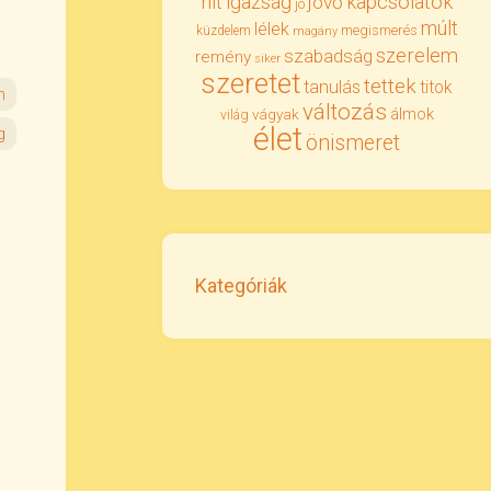
igazság
kapcsolatok
hit
jövő
jó
múlt
lélek
megismerés
küzdelem
magány
szerelem
szabadság
remény
siker
szeretet
tettek
tanulás
titok
m
változás
álmok
vágyak
világ
élet
g
önismeret
Kategóriák