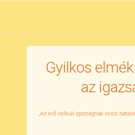
Skip
to
content
Gyilkos elmék
az igazs
„Az erő nélküli igazságnak nincs hatal