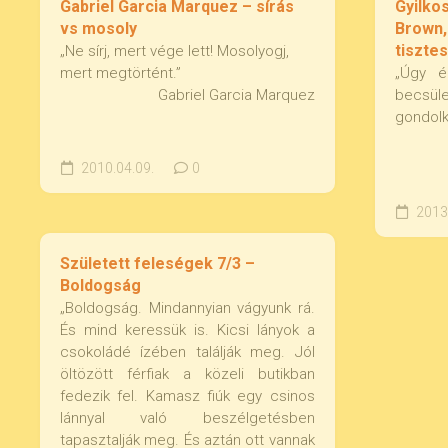
Gabriel Garcia Marquez – sírás
Gyilko
vs mosoly
Brown,
tiszte
„Ne sírj, mert vége lett! Mosolyogj,
mert megtörtént.”
„Úgy é
Gabriel Garcia Marquez
becsül
gondolk
2010.04.09.
0
2013.
Született feleségek 7/3 –
Boldogság
„Boldogság. Mindannyian vágyunk rá.
És mind keressük is. Kicsi lányok a
csokoládé ízében találják meg. Jól
öltözött férfiak a közeli butikban
fedezik fel. Kamasz fiúk egy csinos
lánnyal való beszélgetésben
tapasztalják meg. És aztán ott vannak