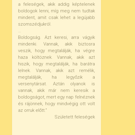
a feleségek, akik addig képtelenek
boldogok lenni, míg meg nem tudtak
mindent, amit csak lehet a legújabb
szomszédjukról.
…
Boldogság. Azt keresi, arra vágyik
mindenki. Vannak, akik biztosra
veszik, hogy megtalálják, ha végre
haza költöznek. Vannak, akik azt
hiszik, hogy megtalálják, ha barátra
lelnek. Vannak, akik azt remélik,
megtalálják, ha legyőzik a
versenytársat. Aztán olyanok is
vannak, akik már nem keresik a
boldogságot, mert egy nap felnéznek
és rájönnek, hogy mindvégig ott volt
az orruk előtt.”
Született feleségek