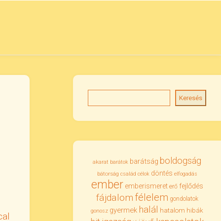
Keresés
boldogság
barátság
akarat
barátok
döntés
bátorság
család
célok
elfogadás
ember
emberismeret
fejlődés
erő
félelem
fájdalom
gondolatok
halál
gyermek
hatalom
hibák
gonosz
cal