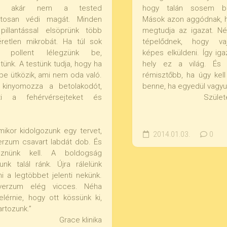
d, akár nem a tested
hogy talán sosem b
atosan védi magát. Minden
Mások azon aggódnak, 
pillantással elsöprünk több
megtudja az igazat. N
retlen mikrobát. Ha túl sok
tépelődnek, hogy va
an pollent lélegzünk be,
képes elküldeni. Így iga
tünk. A testünk tudja, hogy ha
hely ez a világ. És
be ütközik, ami nem oda való.
rémisztőbb, ha úgy kell 
 kinyomozza a betolakodót,
benne, ha egyedül vagyu
zti a fehérvérsejteket és
Szület
mikor kidolgozunk egy tervet,
2014.01.03.
0
erzum csavart labdát dob. És
öznünk kell. A boldogság
nunk talál ránk. Újra rálelünk
mi a legtöbbet jelenti nekünk.
verzum elég vicces. Néha
 elérnie, hogy ott kössünk ki,
artozunk.”
Grace klinika