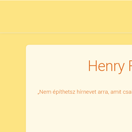
Skip
to
content
Henry F
„Nem építhetsz hírnevet arra, amit csa