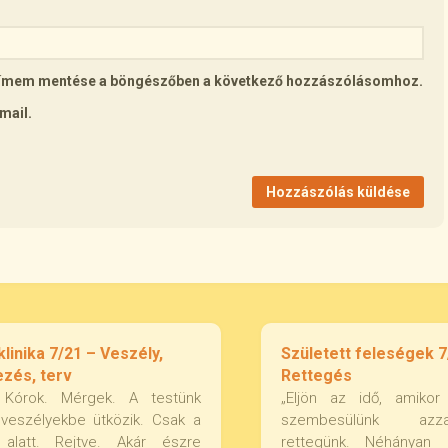
lcímem mentése a böngészőben a következő hozzászólásomhoz.
mail.
linika 7/21 – Veszély,
Született feleségek 7
zés, terv
Rettegés
. Kórok. Mérgek. A testünk
„Eljön az idő, amikor
 veszélyekbe ütközik. Csak a
szembesülünk azza
n alatt. Rejtve. Akár észre
rettegünk. Néhányan a