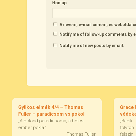
Honlap
A nevem, e-mail címem, és webolda
Notify me of follow-up comments by e
Notify me of new posts by email.
Gyilkos elmék 4/4 – Thomas
Grace k
Fuller – paradicsom vs pokol
védeke
„A bolond paradicsoma, a bölcs
„Bacik
ember pokla.”
folyton
Thomas Fuller
felszí