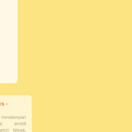
/6 –
 mindannyian
l, amitől
ttól félnek,