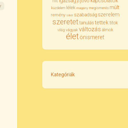
igazság
kapcsolatok
hit
jövő
jó
r
múlt
lélek
megismerés
küzdelem
magány
szerelem
szabadság
remény
siker
szeretet
tettek
tanulás
titok
változás
álmok
vágyak
világ
élet
önismeret
Kategóriák