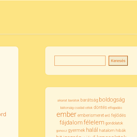
Keresés
boldogság
barátság
akarat
barátok
döntés
bátorság
család
célok
elfogadás
ember
ord
emberismeret
fejlődés
erő
félelem
fájdalom
gondolatok
halál
gyermek
hatalom
hibák
gonosz