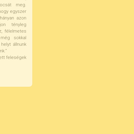
ocsát meg.
hogy egyszer
éhányan azon
jon tényleg
z, félelmetes
 még sokkal
helyt állnunk
nk.”
ett feleségek