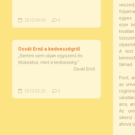
vesze
folyam
egyes 
2010.09.09.
0
ezer ké
hivatl
tüsszen
olyasmi
Osvát Ernő a kedvességről
A test
„Semmi sem olyan egyszerű és
kieres
titokzatos, mint a kedvesség.”
támad.
Osvát Ernő
…
Pont, a
az univ
rögtön
2010.02.25.
0
váratla
arra, a
Az uni
sikerül
ahová t