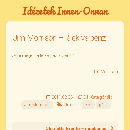
Skip
Idézetek Innen-Onnan
to
content
Jim Morrison – lélek vs pénz
„Ami megöli a lelket, az a pénz.”
Jim Morrison
2011.02.06.
|
0
|
Kategóriák:
Jim Morrison
|
Címkék:
lélek
pénz
Charlotte Brontë – megbánás