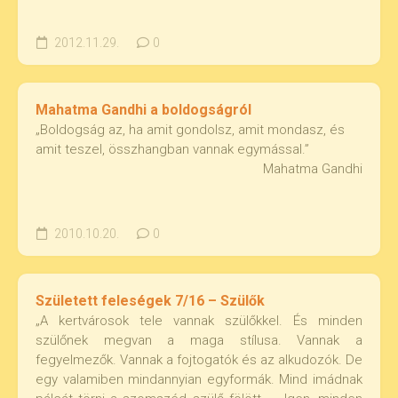
2012.11.29.
0
Mahatma Gandhi a boldogságról
„Boldogság az, ha amit gondolsz, amit mondasz, és
amit teszel, összhangban vannak egymással.”
Mahatma Gandhi
2010.10.20.
0
Született feleségek 7/16 – Szülők
„A kertvárosok tele vannak szülőkkel. És minden
szülőnek megvan a maga stílusa. Vannak a
fegyelmezők. Vannak a fojtogatók és az alkudozók. De
egy valamiben mindannyian egyformák. Mind imádnak