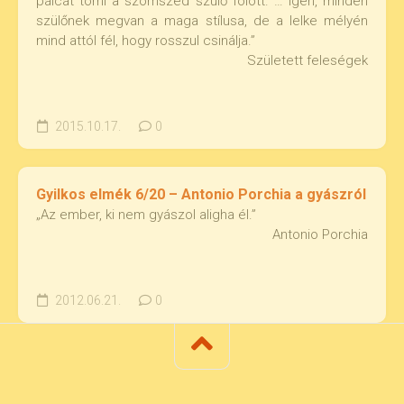
pálcát törni a szomszéd szülő fölött. … Igen, minden
szülőnek megvan a maga stílusa, de a lelke mélyén
mind attól fél, hogy rosszul csinálja.”
Született feleségek
2015.10.17.
0
Gyilkos elmék 6/20 – Antonio Porchia a gyászról
„Az ember, ki nem gyászol aligha él.”
Antonio Porchia
2012.06.21.
0