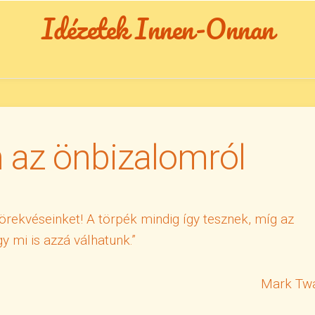
Idézetek Innen-Onnan
 az önbizalomról
 törekvéseinket! A törpék mindig így tesznek, míg az
y mi is azzá válhatunk.”
Mark Tw