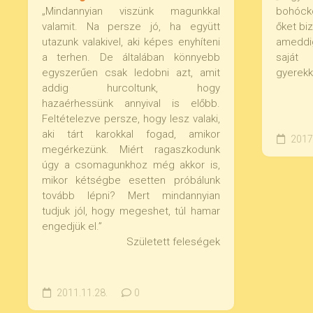
„Mindannyian viszünk magunkkal
bohócko
valamit. Na persze jó, ha együtt
őket bi
utazunk valakivel, aki képes enyhíteni
ameddi
a terhen. De általában könnyebb
saját 
egyszerűen csak ledobni azt, amit
gyerekk
addig hurcoltunk, hogy
hazaérhessünk annyival is előbb.
Feltételezve persze, hogy lesz valaki,
aki tárt karokkal fogad, amikor
2017.
megérkezünk. Miért ragaszkodunk
úgy a csomagunkhoz még akkor is,
mikor kétségbe esetten próbálunk
tovább lépni? Mert mindannyian
tudjuk jól, hogy megeshet, túl hamar
engedjük el.”
Született feleségek
2011.11.28.
0