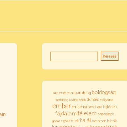
Keresés
boldogság
barátság
akarat
barátok
döntés
bátorság
család
célok
elfogadás
ember
emberismeret
fejlődés
erő
félelem
fájdalom
ain
gondolatok
halál
gyermek
hatalom
hibák
gonosz