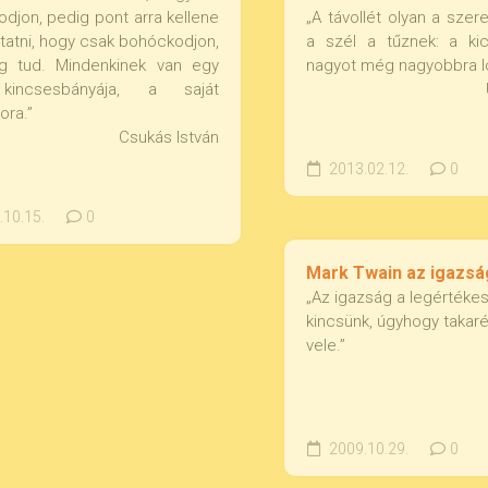
djon, pedig pont arra kellene
„A távollét olyan a szer
ztatni, hogy csak bohóckodjon,
a szél a tűznek: a kics
g tud. Mindenkinek van egy
nagyot még nagyobbra lo
kincsesbányája, a saját
ora.”
Csukás István
2013.02.12.
0
10.15.
0
Mark Twain az igazsá
„Az igazság a legértéke
kincsünk, úgyhogy takaré
vele.”
2009.10.29.
0