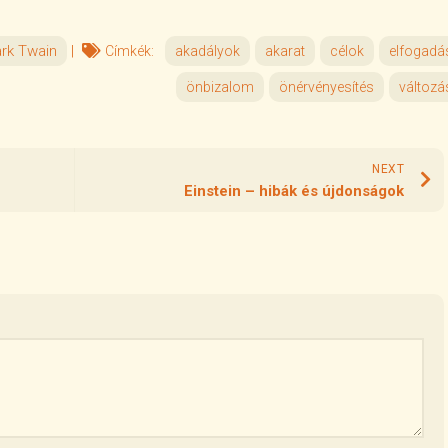
rk Twain
|
Címkék:
akadályok
akarat
célok
elfogadá
önbizalom
önérvényesítés
változá
NEXT
Einstein – hibák és újdonságok