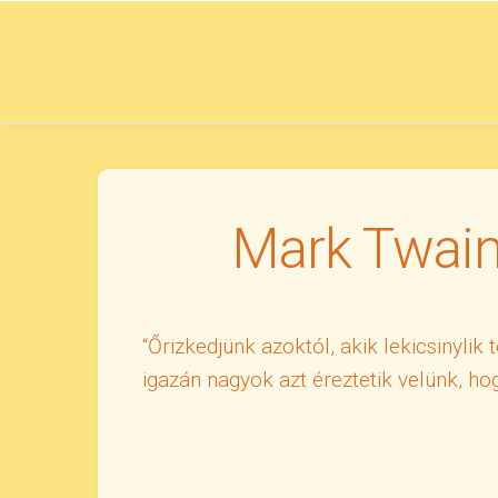
Skip
to
content
Mark Twain
“Őrizkedjünk azoktól, akik lekicsinylik
igazán nagyok azt éreztetik velünk, hog