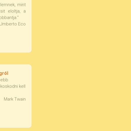
elemnek, mint
it eloltja, a
bbantja.”
Umberto Eco
gról
sebb
koskodni kell
Mark Twain