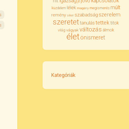
igazság
kapcsolatok
hit
jövő
jó
múlt
lélek
megismerés
küzdelem
magány
szerelem
szabadság
s
remény
siker
szeretet
tettek
tanulás
titok
s
változás
álmok
vágyak
világ
élet
önismeret
Kategóriák