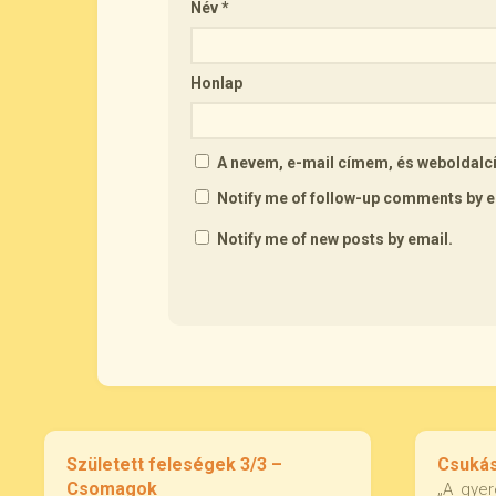
Név
*
Honlap
A nevem, e-mail címem, és webolda
Notify me of follow-up comments by e
Notify me of new posts by email.
Született feleségek 3/3 –
Csukás
Csomagok
„A gyer