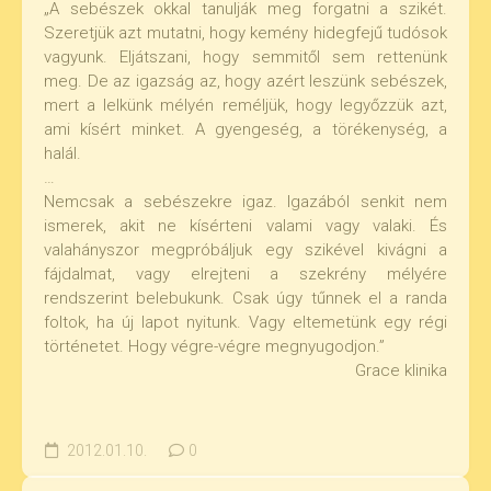
„A sebészek okkal tanulják meg forgatni a szikét.
Szeretjük azt mutatni, hogy kemény hidegfejű tudósok
vagyunk. Eljátszani, hogy semmitől sem rettenünk
meg. De az igazság az, hogy azért leszünk sebészek,
mert a lelkünk mélyén reméljük, hogy legyőzzük azt,
ami kísért minket. A gyengeség, a törékenység, a
halál.
…
Nemcsak a sebészekre igaz. Igazából senkit nem
ismerek, akit ne kísérteni valami vagy valaki. És
valahányszor megpróbáljuk egy szikével kivágni a
fájdalmat, vagy elrejteni a szekrény mélyére
rendszerint belebukunk. Csak úgy tűnnek el a randa
foltok, ha új lapot nyitunk. Vagy eltemetünk egy régi
történetet. Hogy végre-végre megnyugodjon.”
Grace klinika
2012.01.10.
0