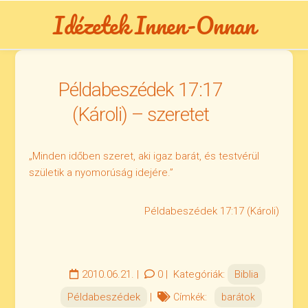
Skip
Idézetek Innen-Onnan
to
content
Példabeszédek 17:17
(Károli) – szeretet
„Minden időben szeret, aki igaz barát, és testvérül
születik a nyomorúság idejére.”
Példabeszédek 17:17 (Károli)
2010.06.21.
|
0
|
Kategóriák:
Biblia
Példabeszédek
|
Címkék:
barátok