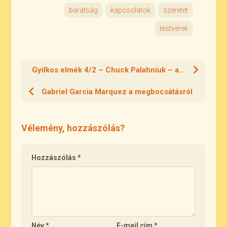
barátság
kapcsolatok
szeretet
testvérek
Gyilkos elmék 4/2 – Chuck Palahniuk – alkotás
Gabriel Garcia Marquez a megbocsátásról
Vélemény, hozzászólás?
Hozzászólás
*
Név
*
E-mail cím
*