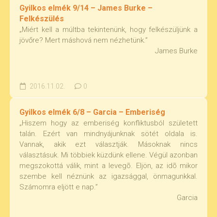
Gyilkos elmék 9/14 – James Burke –
Felkészülés
„Miért kell a múltba tekintenünk, hogy felkészüljünk a
jövőre? Mert máshová nem nézhetünk.”
James Burke
2016.11.02.
0
Gyilkos elmék 6/8 – Garcia – Emberiség
„Hiszem hogy az emberiség konfliktusból született
talán. Ezért van mindnyájunknak sötét oldala is.
Vannak, akik ezt választják. Másoknak nincs
választásuk. Mi többiek küzdünk ellene. Végül azonban
megszokottá válik, mint a levegõ. Eljön, az idõ mikor
szembe kell néznünk az igazsággal, önmagunkkal.
Számomra eljött e nap.”
Garcia