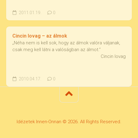
2011.01.19.
0
Cincin lovag – az álmok
„Néha nem is kell sok, hogy az álmok valóra váljanak,
csak meg kell látni a valóságban az álmot.”
Cincin lovag
2010.04.17.
0
Idézetek Innen-Onnan © 2026. All Rights Reserved.