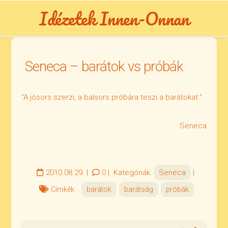
Skip
Idézetek Innen-Onnan
to
content
Seneca – barátok vs próbák
“A jósors szerzi, a balsors próbára teszi a barátokat.”
Seneca
2010.08.29.
|
0
|
Kategóriák:
Seneca
|
Címkék:
barátok
barátság
próbák