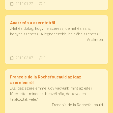
2010.01.27.
0
Anakreón a szeretetről
„Nehéz dolog, hogy ne szeress, de nehéz az is,
hogyha szeretsz. A legnehezebb, ha hiába szeretsz.”
Anakreón
2010.03.07.
0
Francois de la Rochefoucauld az igaz
szerelemről
„Az igaz szerelemmel úgy vagyunk, mint az éjféli
kísértettel: mindenki beszél róla, de kevesen
találkoztak vele.”
Francois de la Rochefoucauld