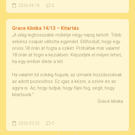
2026.04.19.
0
Grace klinika 14/13 – Kitartás
„A világ leghosszabb műtétje négy napig tartott. Több
sebész csapat váltotta egymást. Előfordult, hogy egy
orvos 18 órán át fogta a szikét. Próbáltak már valamit
18 órán át fogni a kezükben. Képzeljék el milyen lehet,
ha egy ember élete a tét.
…
Ha valamit túl sokáig fogunk, az izmaink hozzászoknak
az adott pozicióhoz. Ez igaz a kézre, a szívre és az
agyra is. Az, hogy tudjuk, hogy fájni fog, segít, hogy
kitartsunk.”
Grace klinika
2026.03.22.
0