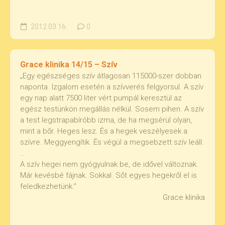
2012.03.16.
0
Grace klinika 14/15 – Szív
„Egy egészséges szív átlagosan 115000-szer dobban
naponta. Izgalom esetén a szívverés felgyorsul. A szív
egy nap alatt 7500 liter vért pumpál keresztül az
egész testünkön megállás nélkül. Sosem pihen. A szív
a test legstrapabíróbb izma, de ha megsérül olyan,
mint a bőr. Heges lesz. És a hegek veszélyesek a
szívre. Meggyengítik. És végül a megsebzett szív leáll.
…
A szív hegei nem gyógyulnak be, de idővel változnak.
Már kevésbé fájnak. Sokkal. Sőt egyes hegekről el is
feledkezhetünk.”
Grace klinika