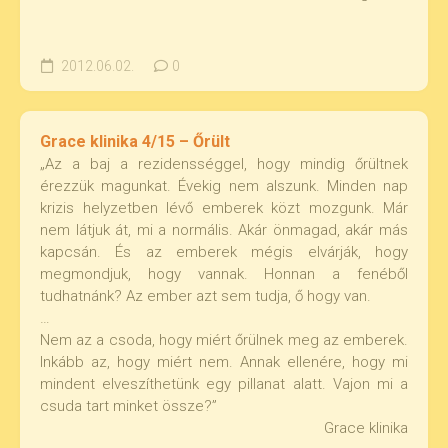
2012.06.02.
0
Grace klinika 4/15 – Őrült
„Az a baj a rezidensséggel, hogy mindig őrültnek
érezzük magunkat. Évekig nem alszunk. Minden nap
krizis helyzetben lévő emberek közt mozgunk. Már
nem látjuk át, mi a normális. Akár önmagad, akár más
kapcsán. És az emberek mégis elvárják, hogy
megmondjuk, hogy vannak. Honnan a fenéből
tudhatnánk? Az ember azt sem tudja, ő hogy van.
…
Nem az a csoda, hogy miért őrülnek meg az emberek.
Inkább az, hogy miért nem. Annak ellenére, hogy mi
mindent elveszíthetünk egy pillanat alatt. Vajon mi a
csuda tart minket össze?”
Grace klinika