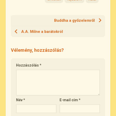
Buddha a győzelemről
A.A. Milne a barátokról
Vélemény, hozzászólás?
Hozzászólás
*
Név
*
E-mail cím
*