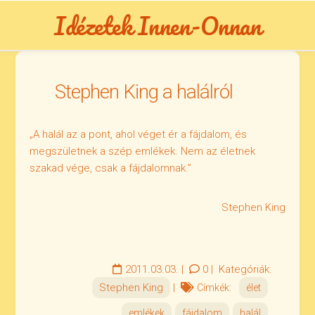
Skip
Idézetek Innen-Onnan
to
content
Stephen King a halálról
„A halál az a pont, ahol véget ér a fájdalom, és
megszületnek a szép emlékek. Nem az életnek
szakad vége, csak a fájdalomnak.”
Stephen King
2011.03.03.
|
0
|
Kategóriák:
Stephen King
|
Címkék:
élet
emlékek
fájdalom
halál