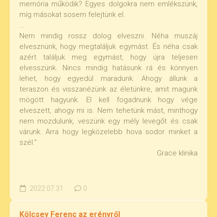
memória működik? Egyes dolgokra nem emlékszünk,
míg másokat sosem felejtünk el.
…
Nem mindig rossz dolog elveszni. Néha muszáj
elvesznünk, hogy megtaláljuk egymást. És néha csak
azért találjuk meg egymást, hogy újra teljesen
elvesszünk. Nincs mindig hatásunk rá és könnyen
lehet, hogy egyedül maradunk. Ahogy állunk a
teraszon és visszanézünk az életünkre, amit magunk
mögött hagyunk. El kell fogadnunk hogy vége
elveszett, ahogy mi is. Nem tehetünk mást, minthogy
nem mozdulunk, veszünk egy mély levegőt és csak
várunk. Arra hogy legközelebb hova sodor minket a
szél.”
Grace klinika
2022.07.31.
0
Kölcsey Ferenc az erényről