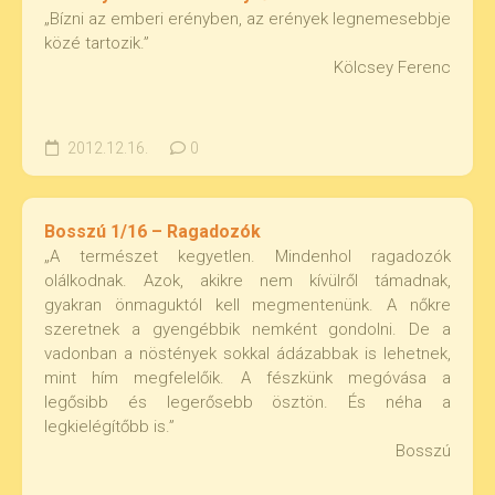
„Bízni az emberi erényben, az erények legnemesebbje
közé tartozik.”
Kölcsey Ferenc
2012.12.16.
0
Bosszú 1/16 – Ragadozók
„A természet kegyetlen. Mindenhol ragadozók
olálkodnak. Azok, akikre nem kívülről támadnak,
gyakran önmaguktól kell megmentenünk. A nőkre
szeretnek a gyengébbik nemként gondolni. De a
vadonban a nöstények sokkal ádázabbak is lehetnek,
mint hím megfelelőik. A fészkünk megóvása a
legősibb és legerősebb ösztön. És néha a
legkielégítőbb is.”
Bosszú