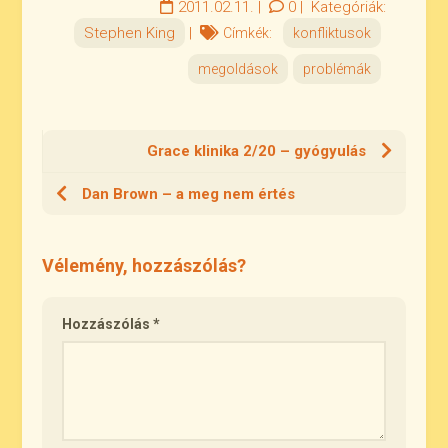
2011.02.11.
|
0
|
Kategóriák:
Stephen King
|
Címkék:
konfliktusok
megoldások
problémák
Grace klinika 2/20 – gyógyulás
Dan Brown – a meg nem értés
Vélemény, hozzászólás?
Hozzászólás
*