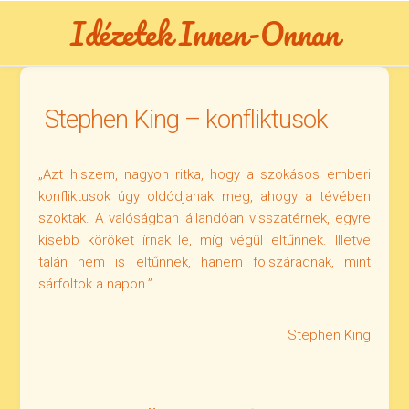
Skip
Idézetek Innen-Onnan
to
content
Stephen King – konfliktusok
„Azt hiszem, nagyon ritka, hogy a szokásos emberi
konfliktusok úgy oldódjanak meg, ahogy a tévében
szoktak. A valóságban állandóan visszatérnek, egyre
kisebb köröket írnak le, míg végül eltűnnek. Illetve
talán nem is eltűnnek, hanem fölszáradnak, mint
sárfoltok a napon.”
Stephen King