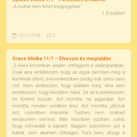
„A múltat nem lehet begyógyítani.”
I. Erzsébet
2012.09.08.
0
Grace klinika 11/1 – Elveszni és megtalálni
„5 éves koromban anyám otthagyott a vidámparkban.
Csak arra emlékszem, hogy az egyik percben még a
körhintán ültem, a következőben pedig már sehol nem
volt. Nem emlészem, hogy találtam meg. Arra sem
emlékszem, hogy kerültem haza. De arra emlékszem,
mi történt ezután. Azt mondta, ne aggódjak. Azt
mondta, minden rendben lesz. Azt mondta, játszuk
azt, csendben maradok. Tudtam, nem szabad
kérdeznem semmit. Más különben szóltam volna,
hogy ottmaradt a babám. Nagyon szerettem azt a
babát, nem akartam otthagyni. Fura nem, ahogy a