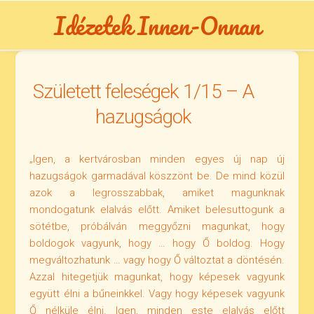
Skip
Idézetek Innen-Onnan
to
content
Született feleségek 1/15 – A
hazugságok
„Igen, a kertvárosban minden egyes új nap új
hazugságok garmadával köszzönt be. De mind közül
azok a legrosszabbak, amiket magunknak
mondogatunk elalvás előtt. Amiket belesuttogunk a
sötétbe, próbálván meggyőzni magunkat, hogy
boldogok vagyunk, hogy … hogy Ő boldog. Hogy
megváltozhatunk … vagy hogy Ő változtat a döntésén.
Azzal hitegetjük magunkat, hogy képesek vagyunk
együtt élni a bűneinkkel. Vagy hogy képesek vagyunk
Ő nélküle élni. Igen, minden este elalvás előtt