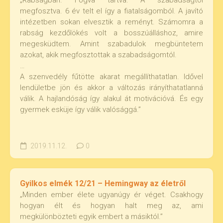
„Rabságban. Fogva tartva. A szabadságtól
megfosztva. 6 év telt el így a fiatalságomból. A javító
intézetben sokan elvesztik a reményt. Számomra a
rabság kezdőlökés volt a bosszúálláshoz, amire
megesküdtem. Amint szabadulok megbüntetem
azokat, akik megfosztottak a szabadságomtól.
…
A szenvedély fűtötte akarat megállíthatatlan. Idővel
lendületbe jön és akkor a változás irányíthatatlanná
válik. A hajlandóság így alakul át motivációvá. És egy
gyermek esküje így válik valósággá.”
2019.11.12.
0
Gyilkos elmék 12/21 – Hemingway az életről
„Minden ember élete ugyanúgy ér véget. Csakhogy
hogyan élt és hogyan halt meg az, ami
megkülönbözteti egyik embert a másiktól.”