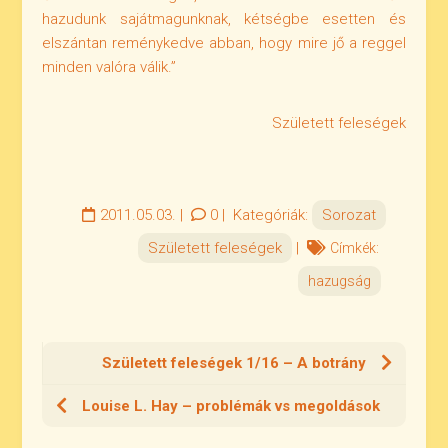
hazudunk sajátmagunknak, kétségbe esetten és
elszántan reménykedve abban, hogy mire jő a reggel
minden valóra válik.”
Született feleségek
2011.05.03.
|
0
|
Kategóriák:
Sorozat
Született feleségek
|
Címkék:
hazugság
Született feleségek 1/16 – A botrány
Louise L. Hay – problémák vs megoldások