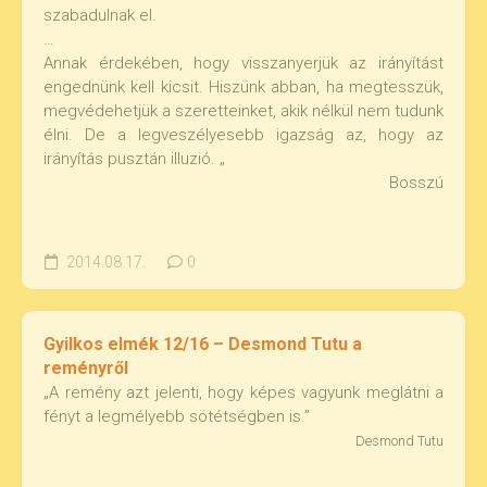
szabadulnak el.
…
Annak érdekében, hogy visszanyerjük az irányítást
engednünk kell kicsit. Hiszünk abban, ha megtesszük,
megvédehetjük a szeretteinket, akik nélkül nem tudunk
élni. De a legveszélyesebb igazság az, hogy az
irányítás pusztán illuzió. „
Bosszú
2014.08.17.
0
Gyilkos elmék 12/16 – Desmond Tutu a
reményről
„A remény azt jelenti, hogy képes vagyunk meglátni a
fényt a legmélyebb sötétségben is.”
Desmond Tutu