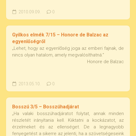
2010.09.09.
0
Gyilkos elmék 7/15 – Honore de Balzac az
egyenlőségről
„Lehet, hogy az egyenlőség joga az emberi fajnak, de
nincs olyan hatalom, amely megvalósíthatná.”
Honore de Balzac
2013.05.10.
0
Bosszú 3/5 – Bosszúhadjárat
„Ha valaki bosszúhadjáratot folytat, annak minden
részletét irányítania kell. Kiiktatni a kockázatot, az
érzelmeket és az ellenséget. De a legnagyobb
fenyegetést a sikerre az jelenti, ha a szövetségeseink