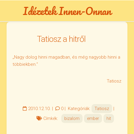
Skip
Idézetek Innen-Onnan
to
content
Tatiosz a hitről
„Nagy dolog hinni magadban, és még nagyobb hinni a
többiekben.”
Tatiosz
2010.12.10.
|
0
|
Kategóriák:
Tatiosz
|
Címkék:
bizalom
ember
hit