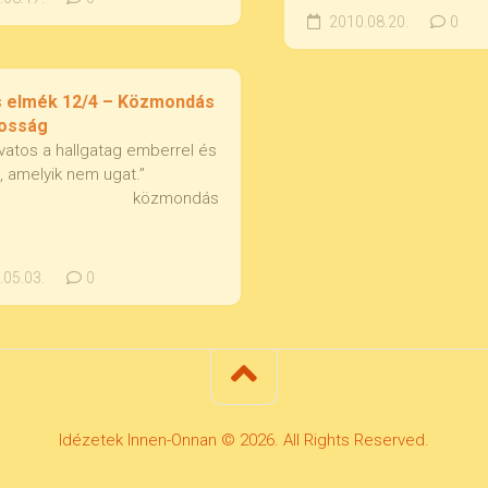
2010.08.20.
0
s elmék 12/4 – Közmondás
osság
vatos a hallgatag emberrel és
, amelyik nem ugat.”
közmondás
05.03.
0
Idézetek Innen-Onnan © 2026. All Rights Reserved.