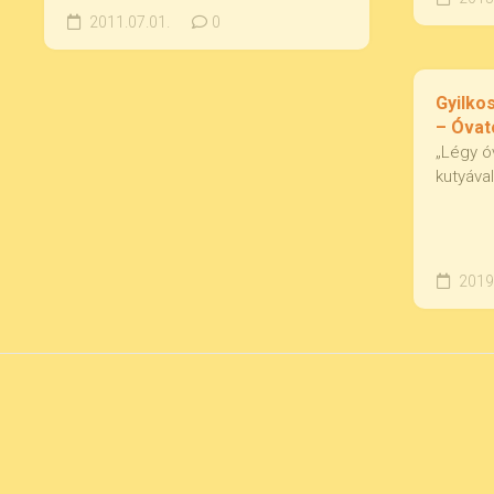
2011.07.01.
0
Gyilko
– Óvat
„Légy ó
kutyával
2019.