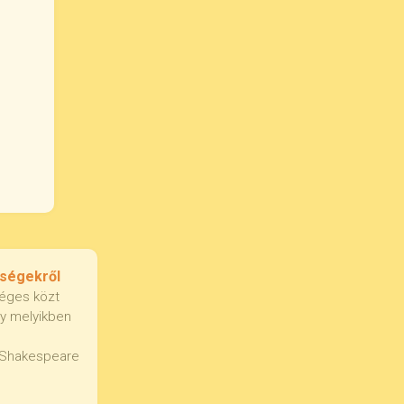
őségekről
séges közt
y melyikben
Shakespeare