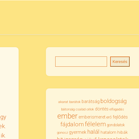
Keresés
boldogság
barátság
akarat
barátok
döntés
bátorság
család
célok
elfogadás
ember
ogy
emberismeret
fejlődés
erő
félelem
fájdalom
ek.
gondolatok
halál
gyermek
hatalom
hibák
gonosz
ik.