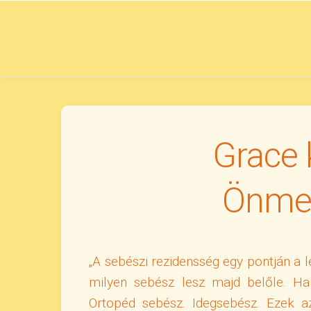
Skip
to
content
Grace 
Önme
„A sebészi rezidensség egy pontján a l
milyen sebész lesz majd belőle. H
Ortopéd sebész. Idegsebész. Ezek a