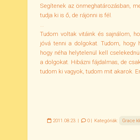
Segítenek az önmeghatározásban, me
tudja ki is ő, de rájönni is fél.
…
Tudom voltak vitáink és sajnálom, h
jóvá tenni a dolgokat. Tudom, hogy 
hogy néha helytelenül kell cselekednü
a dolgokat. Hibázni fájdalmas, de csa
tudom ki vagyok, tudom mit akarok. En
2011.08.23.
|
0
|
Kategóriák:
Grace kl