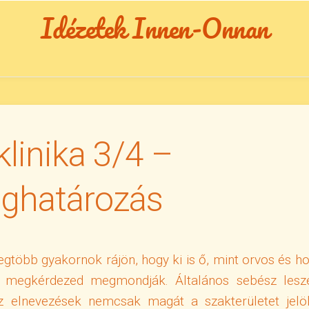
Idézetek Innen-Onnan
klinika 3/4 –
ghatározás
egtöbb gyakornok rájön, hogy ki is ő, mint orvos és h
a megkérdezed megmondják. Általános sebész lesz
z elnevezések nemcsak magát a szakterületet jelöl