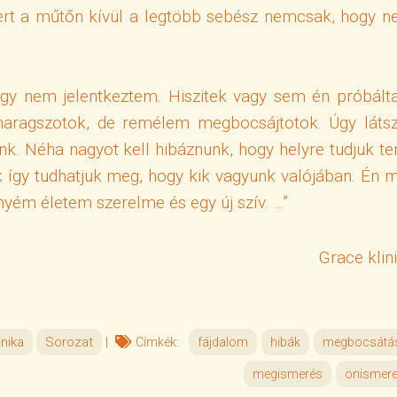
rt a műtőn kívül a legtöbb sebész nemcsak, hogy 
ogy nem jelentkeztem. Hiszitek vagy sem én próbál
haragszotok, de remélem megbocsájtotok. Úgy látsz
nk. Néha nagyot kell hibáznunk, hogy helyre tudjuk te
k így tudhatjuk meg, hogy kik vagyunk valójában. Én 
yém életem szerelme és egy új szív. …”
Grace klin
inika
Sorozat
|
Címkék:
fájdalom
hibák
megbocsátá
megismerés
önismere