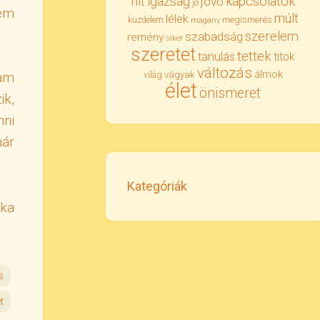
igazság
kapcsolatok
hit
jövő
jó
nem
múlt
lélek
megismerés
küzdelem
magány
szerelem
szabadság
remény
siker
szeretet
tettek
tanulás
titok
változás
álmok
tam
vágyak
világ
élet
önismeret
ik,
nni
már
Kategóriák
ika
s
t