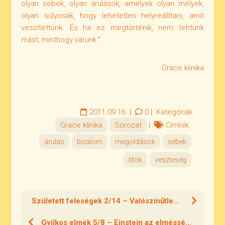
olyan sebek, olyan árulások, amelyek olyan mélyek,
olyan súlyosak, hogy lehetetlen helyreállítani, amit
veszítettünk. És ha ez megtörténik, nem tehtünk
mást, minthogy várunk.”
Grace klinika
2011.09.16.
|
0
|
Kategóriák:
Grace klinika
Sorozat
|
Címkék:
árulás
bizalom
megoldások
sebek
titok
veszteség
Született feleségek 2/14 – Valószínűtlen barátságok
Gyilkos elmék 5/8 – Einstein az elmésségről