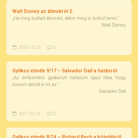
Walt Disney az álmokról 2.
„Ha meg tudtad álmodni, akkor meg is tudod tenni.”
Walt Disney
2009.10.20.
0
Gyilkos elmék 9/17 – Salvador Dalí a hatásról
„Az emberekre gyakorolt hatásom igazi titka, hogy
sosem derült ki mi az.”
Salvador Dalí
2017.02.16.
0
Gyilkos elmék 8/24 – Richard Bach a kötelékről