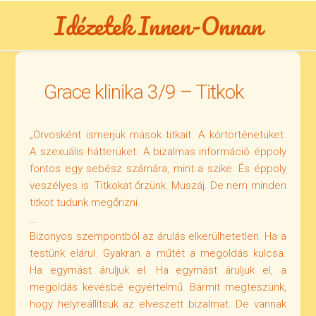
Skip
Idézetek Innen-Onnan
to
content
Grace klinika 3/9 – Titkok
„Orvosként ismerjük mások titkait. A kórtörténetüket.
A szexuális hátterüket. A bizalmas információ éppoly
fontos egy sebész számára, mint a szike. És éppoly
veszélyes is. Titkokat őrzünk. Muszáj. De nem minden
titkot tudunk megőrizni.
…
Bizonyos szempontból az árulás elkerülhetetlen. Ha a
testünk elárul. Gyakran a műtét a megoldás kulcsa.
Ha egymást áruljuk el. Ha egymást áruljuk el, a
megoldás kevésbé egyértelmű. Bármit megteszünk,
hogy helyreállítsuk az elveszett bizalmat. De vannak