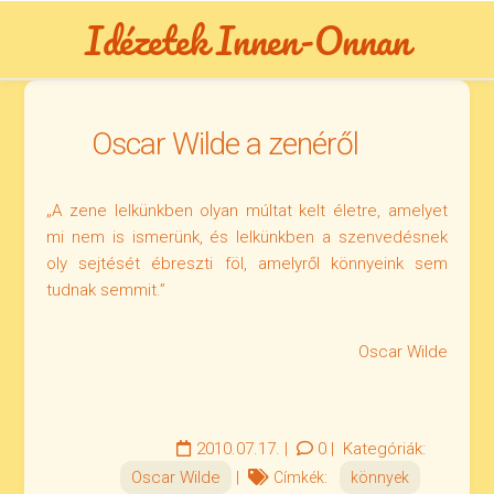
Skip
Idézetek Innen-Onnan
to
content
Oscar Wilde a zenéről
„A zene lelkünkben olyan múltat kelt életre, amelyet
mi nem is ismerünk, és lelkünkben a szenvedésnek
oly sejtését ébreszti föl, amelyről könnyeink sem
tudnak semmit.”
Oscar Wilde
2010.07.17.
|
0
|
Kategóriák:
Oscar Wilde
|
Címkék:
könnyek