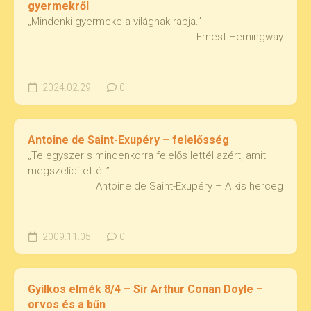
gyermekről
„Mindenki gyermeke a világnak rabja.”
Ernest Hemingway
2024.02.29.
0
Antoine de Saint-Exupéry – felelősség
„Te egyszer s mindenkorra felelős lettél azért, amit
megszelídítettél.”
Antoine de Saint-Exupéry – A kis herceg
2009.11.05.
0
Gyilkos elmék 8/4 – Sir Arthur Conan Doyle –
orvos és a bűn