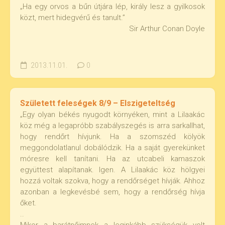
„Ha egy orvos a bűn útjára lép, király lesz a gyilkosok
közt, mert hidegvérű és tanult.”
Sir Arthur Conan Doyle
2013.11.01.
0
Született feleségek 8/9 – Elszigeteltség
„Egy olyan békés nyugodt környéken, mint a Lilaakác
köz még a legapróbb szabályszegés is arra sarkallhat,
hogy rendőrt hívjunk. Ha a szomszéd kölyök
meggondolatlanul dobálódzik. Ha a saját gyerekünket
móresre kell tanítani. Ha az utcabeli kamaszok
együttest alapítanak. Igen. A Lilaakác köz hölgyei
hozzá voltak szokva, hogy a rendőrséget hívják. Ahhoz
azonban a legkevésbé sem, hogy a rendőrség hívja
őket.
..