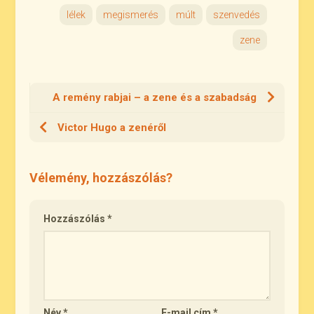
lélek
megismerés
múlt
szenvedés
zene
A remény rabjai – a zene és a szabadság
Victor Hugo a zenéről
Vélemény, hozzászólás?
Hozzászólás
*
Név
*
E-mail cím
*