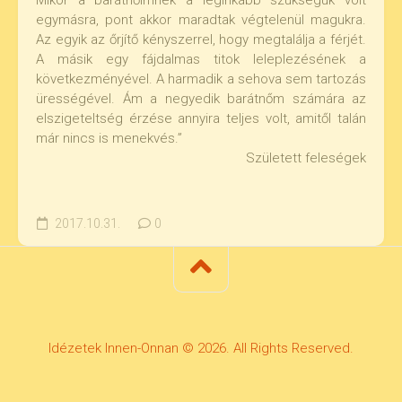
Mikor a barátnőimnek a leginkább szükségük volt
egymásra, pont akkor maradtak végtelenül magukra.
Az egyik az őrjítő kényszerrel, hogy megtalálja a férjét.
A másik egy fájdalmas titok leleplezésének a
következményével. A harmadik a sehova sem tartozás
ürességével. Ám a negyedik barátnőm számára az
elszigeteltség érzése annyira teljes volt, amitől talán
már nincs is menekvés.”
Született feleségek
2017.10.31.
0
Idézetek Innen-Onnan © 2026. All Rights Reserved.