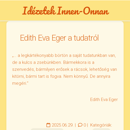
Skip
Idézetek Innen-Onnan
to
content
Edith Eva Eger a tudatról
„… a legkártékonyabb börtön a saját tudatunkban van,
de a kulcs a zsebünkben. Bármekkora is a
szenvedés, bármilyen erősek a rácsok, lehetőség van
kitörni, bármi tart is fogva. Nem könnyű. De annyira
megéri.”
Edith Eva Eger
2025.06.29.
|
0
|
Kategóriák: