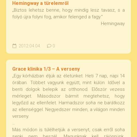
Hemingway a türelemről
„Biztos lehetsz benne, hogy mindig lesz tavasz, s a
folyó újra folyni fog, amikor felenged a fagy.”
Hemingway
2012.04.04.
0
Grace klinika 1/3 – A verseny
„Egy kórházban éljük az életünket. Heti 7 nap, napi 14
órában. Többet vagyunk együtt, mint külön. Idővel a
benti dolgok belepik az otthonod. Először vezess
mérleget. Másodszor bármit megtehetsz, hogy
legyőzd az ellenfelet. Harmadszor soha ne barátkozz
az ellenséggel. Negyedszer minden, a világon minden
verseny.
…
Más módon is túlélhetjük a versenyt, csak erről soha
senki nem beszél. Magunknak kell rájönnünk.