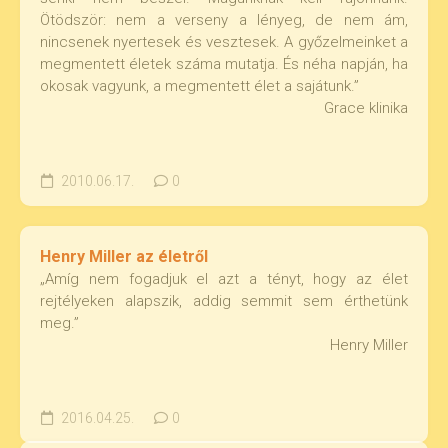
Ötödször: nem a verseny a lényeg, de nem ám,
nincsenek nyertesek és vesztesek. A győzelmeinket a
megmentett életek száma mutatja. És néha napján, ha
okosak vagyunk, a megmentett élet a sajátunk.”
Grace klinika
2010.06.17.
0
Henry Miller az életről
„Amíg nem fogadjuk el azt a tényt, hogy az élet
rejtélyeken alapszik, addig semmit sem érthetünk
meg.”
Henry Miller
2016.04.25.
0